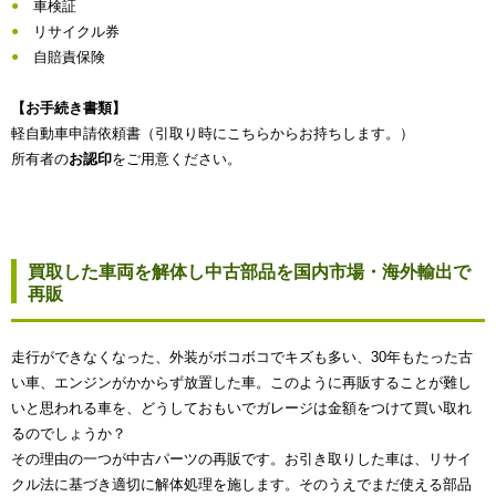
車検証
リサイクル券
自賠責保険
【お手続き書類】
軽自動車申請依頼書（引取り時にこちらからお持ちします。）
所有者の
お認印
をご用意ください。
買取した車両を解体し中古部品を国内市場・海外輸出で
再販
走行ができなくなった、外装がボコボコでキズも多い、30年もたった古
い車、エンジンがかからず放置した車。このように再販することが難し
いと思われる車を、どうしておもいでガレージは金額をつけて買い取れ
るのでしょうか？
その理由の一つが中古パーツの再販です。お引き取りした車は、リサイ
クル法に基づき適切に解体処理を施します。そのうえでまだ使える部品