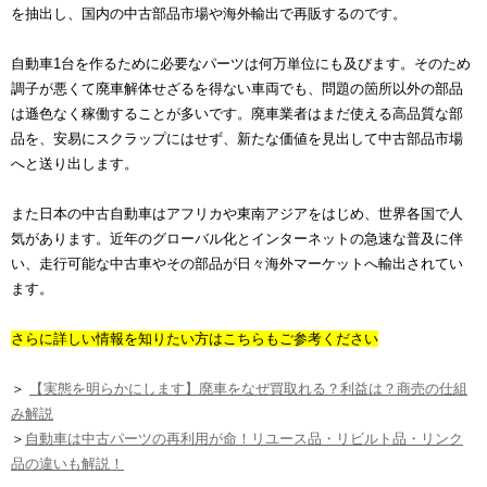
を抽出し、国内の中古部品市場や海外輸出で再販するのです。
自動車1台を作るために必要なパーツは何万単位にも及びます。そのため
調子が悪くて廃車解体せざるを得ない車両でも、問題の箇所以外の部品
は遜色なく稼働することが多いです。廃車業者はまだ使える高品質な部
品を、安易にスクラップにはせず、新たな価値を見出して中古部品市場
へと送り出します。
また日本の中古自動車はアフリカや東南アジアをはじめ、世界各国で人
気があります。近年のグローバル化とインターネットの急速な普及に伴
い、走行可能な中古車やその部品が日々海外マーケットへ輸出されてい
ます。
さらに詳しい情報を知りたい方はこちらもご参考ください
＞
【実態を明らかにします】廃車をなぜ買取れる？利益は？商売の仕組
み解説
＞
自動車は中古パーツの再利用が命！リユース品・リビルト品・リンク
品の違いも解説！