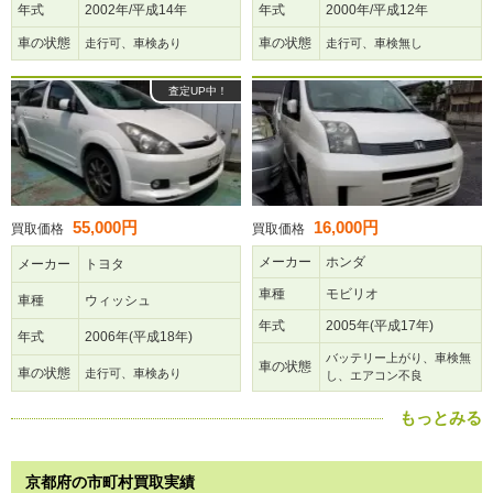
年式
2002年/平成14年
年式
2000年/平成12年
車の状態
車の状態
走行可、車検あり
走行可、車検無し
査定UP中！
55,000円
16,000円
買取価格
買取価格
メーカー
ホンダ
メーカー
トヨタ
車種
モビリオ
車種
ウィッシュ
年式
2005年(平成17年)
年式
2006年(平成18年)
バッテリー上がり、車検無
車の状態
車の状態
走行可、車検あり
し、エアコン不良
もっとみる
京都府の市町村買取実績