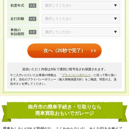
初度年式
走行距離
車検の
有効期間
次へ（20秒で完了）
送信いただく内容はSSLで適切に暗号化され保護されます。
※ご入力いただいたお客様の情報は、「
プライバシーポリシー
」に従って取り扱い
ます。当社のプライバシーポリシー（個人情報保護方針）をご確認、同意の上、送
信ボタンを押してください。
南丹市の廃車手続き・引取りなら
廃車買取おもいでガレージ
廃車をしたいけれど面倒だな、よくわからないな、そんな悩みを抱えて