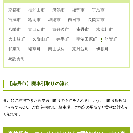
京都市
福知山市
舞鶴市
綾部市
宇治市
宮津市
亀岡市
城陽市
向日市
長岡京市
八幡市
京田辺市
京丹後市
南丹市
木津川市
大山崎町
久御山町
井手町
宇治田原町
笠置町
和束町
精華町
南山城村
京丹波町
伊根町
与謝野町
【南丹市】廃車引取りの流れ
査定額に納得できたら早速引取りの予約を入れましょう。引取り場所は
どちらでもOK。ご自宅や離れた駐車場、ご指定の場所など柔軟に対応が
可能です。