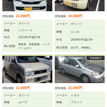
21,000円
10,000円
買取価格
買取価格
メーカー
ダイハツ
メーカー
ダイハツ
車種
ミライース
車種
エッセ
年式
2015年/平成27年
年式
2009年/平成21年
事故車、前面損傷、バッテ
車の状態
車の状態
走行可、車検無し
リー上がり
高価買取中
11,000円
21,000円
買取価格
買取価格
メーカー
ダイハツ
メーカー
トヨタ
車種
ムーヴ
車種
プラッツ