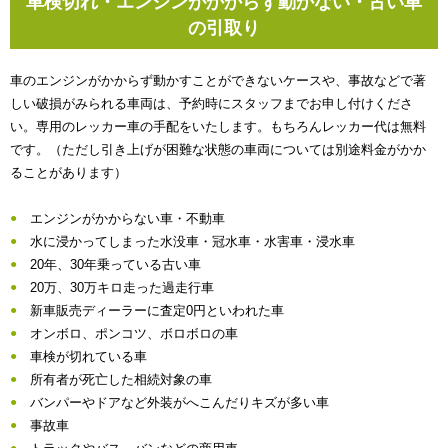
車検切れ・エンジンがかからず動かない・古い車
の引取り
車のエンジンがかからず動かすことができないケースや、事故などで著
しい破損がみられる車両は、予約時にスタッフまでお申し付けくださ
い。専用のレッカー車の手配をいたします。もちろんレッカー代は無料
です。（ただし引き上げが困難な状態の車両については別途料金がかか
ることがあります）
エンジンがかからない車・不動車
水に浸かってしまった水没車・冠水車・水害車・浸水車
20年、30年乗っている古い車
20万、30万キロ走った過走行車
新車販売ディーラーに査定0円といわれた車
オンボロ、ポンコツ、ボロボロの車
車検が切れている車
所有者が死亡した相続対象の車
バンパーやドアなど外装がへこんだりキズが多い車
事故車