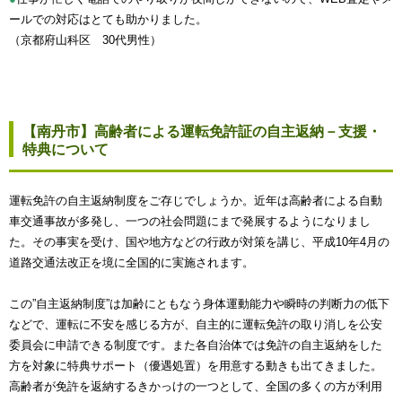
ールでの対応はとても助かりました。
（京都府山科区 30代男性）
【南丹市】高齢者による運転免許証の自主返納－支援・
特典について
運転免許の自主返納制度をご存じでしょうか。近年は高齢者による自動
車交通事故が多発し、一つの社会問題にまで発展するようになりまし
た。その事実を受け、国や地方などの行政が対策を講じ、平成10年4月の
道路交通法改正を境に全国的に実施されます。
この”自主返納制度”は加齢にともなう身体運動能力や瞬時の判断力の低下
などで、運転に不安を感じる方が、自主的に運転免許の取り消しを公安
委員会に申請できる制度です。また各自治体では免許の自主返納をした
方を対象に特典サポート（優遇処置）を用意する動きも出てきました。
高齢者が免許を返納するきかっけの一つとして、全国の多くの方が利用