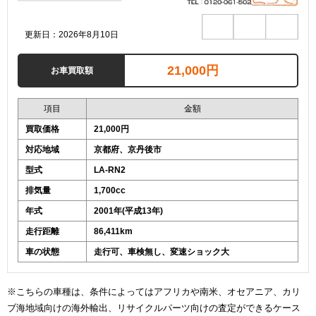
更新日：2026年8月10日
21,000円
お車買取額
項目
金額
買取価格
21,000円
対応地域
京都府、京丹後市
型式
LA-RN2
排気量
1,700cc
年式
2001年(平成13年)
走行距離
86,411km
車の状態
走行可、車検無し、変速ショック大
※こちらの車種は、条件によってはアフリカや南米、オセアニア、カリ
ブ海地域向けの海外輸出、リサイクルパーツ向けの査定ができるケース