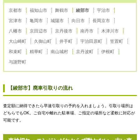
京都市
福知山市
舞鶴市
綾部市
宇治市
宮津市
亀岡市
城陽市
向日市
長岡京市
八幡市
京田辺市
京丹後市
南丹市
木津川市
大山崎町
久御山町
井手町
宇治田原町
笠置町
和束町
精華町
南山城村
京丹波町
伊根町
与謝野町
【綾部市】廃車引取りの流れ
査定額に納得できたら早速引取りの予約を入れましょう。引取り場所は
どちらでもOK。ご自宅や離れた駐車場、ご指定の場所など柔軟に対応が
可能です。