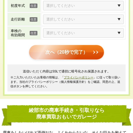
初度年式
走行距離
車検の
有効期間
次へ（20秒で完了）
送信いただく内容はSSLで適切に暗号化され保護されます。
※ご入力いただいたお客様の情報は、「
プライバシーポリシー
」に従って取り扱い
ます。当社のプライバシーポリシー（個人情報保護方針）をご確認、同意の上、送
信ボタンを押してください。
綾部市の廃車手続き・引取りなら
廃車買取おもいでガレージ
廃車をしたいけれど面倒だな、よくわからないな、そんな悩みを抱えて