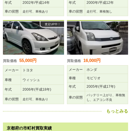
年式
2002年/平成14年
年式
2000年/平成12年
車の状態
車の状態
走行可、車検あり
走行可、車検無し
査定UP中！
55,000円
16,000円
買取価格
買取価格
メーカー
ホンダ
メーカー
トヨタ
車種
モビリオ
車種
ウィッシュ
年式
2005年(平成17年)
年式
2006年(平成18年)
バッテリー上がり、車検無
車の状態
車の状態
走行可、車検あり
し、エアコン不良
もっとみる
京都府の市町村買取実績