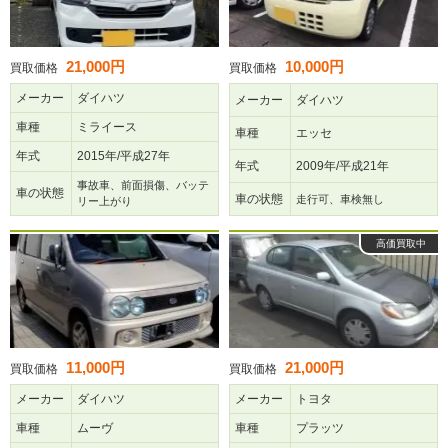
21,000円
10,000円
買取価格
買取価格
メーカー
ダイハツ
メーカー
ダイハツ
車種
ミライース
車種
エッセ
年式
2015年/平成27年
年式
2009年/平成21年
事故車、前面損傷、バッテ
車の状態
車の状態
走行可、車検無し
リー上がり
高価買取中
11,000円
21,000円
買取価格
買取価格
メーカー
ダイハツ
メーカー
トヨタ
車種
ムーヴ
車種
プラッツ