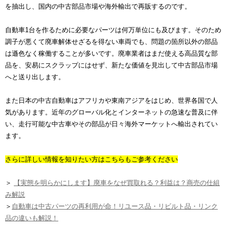
を抽出し、国内の中古部品市場や海外輸出で再販するのです。
自動車1台を作るために必要なパーツは何万単位にも及びます。そのため
調子が悪くて廃車解体せざるを得ない車両でも、問題の箇所以外の部品
は遜色なく稼働することが多いです。廃車業者はまだ使える高品質な部
品を、安易にスクラップにはせず、新たな価値を見出して中古部品市場
へと送り出します。
また日本の中古自動車はアフリカや東南アジアをはじめ、世界各国で人
気があります。近年のグローバル化とインターネットの急速な普及に伴
い、走行可能な中古車やその部品が日々海外マーケットへ輸出されてい
ます。
さらに詳しい情報を知りたい方はこちらもご参考ください
＞
【実態を明らかにします】廃車をなぜ買取れる？利益は？商売の仕組
み解説
＞
自動車は中古パーツの再利用が命！リユース品・リビルト品・リンク
品の違いも解説！