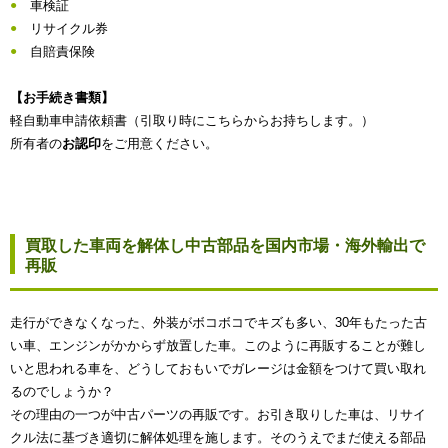
車検証
リサイクル券
自賠責保険
【お手続き書類】
軽自動車申請依頼書（引取り時にこちらからお持ちします。）
所有者の
お認印
をご用意ください。
買取した車両を解体し中古部品を国内市場・海外輸出で
再販
走行ができなくなった、外装がボコボコでキズも多い、30年もたった古
い車、エンジンがかからず放置した車。このように再販することが難し
いと思われる車を、どうしておもいでガレージは金額をつけて買い取れ
るのでしょうか？
その理由の一つが中古パーツの再販です。お引き取りした車は、リサイ
クル法に基づき適切に解体処理を施します。そのうえでまだ使える部品