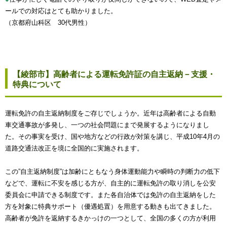
ールでの対応はとても助かりました。
（京都府山科区 30代男性）
【綾部市】高齢者による運転免許証の自主返納－支援・
特典について
運転免許の自主返納制度をご存じでしょうか。近年は高齢者による自動
車交通事故が多発し、一つの社会問題にまで発展するようになりまし
た。その事実を受け、国や地方などの行政が対策を講じ、平成10年4月の
道路交通法改正を境に全国的に実施されます。
この”自主返納制度”は加齢にともなう身体運動能力や瞬時の判断力の低下
などで、運転に不安を感じる方が、自主的に運転免許の取り消しを公安
委員会に申請できる制度です。また各自治体では免許の自主返納をした
方を対象に特典サポート（優遇処置）を用意する動きも出てきました。
高齢者が免許を返納するきかっけの一つとして、全国の多くの方が利用