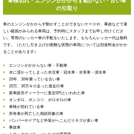
車検切れ・エンジンがかからず動かない・古い車
の引取り
車のエンジンがかからず動かすことができないケースや、事故などで著
しい破損がみられる車両は、予約時にスタッフまでお申し付けくださ
い。専用のレッカー車の手配をいたします。もちろんレッカー代は無料
です。（ただし引き上げが困難な状態の車両については別途料金がかか
ることがあります）
エンジンがかからない車・不動車
水に浸かってしまった水没車・冠水車・水害車・浸水車
20年、30年乗っている古い車
20万、30万キロ走った過走行車
新車販売ディーラーに査定0円といわれた車
オンボロ、ポンコツ、ボロボロの車
車検が切れている車
所有者が死亡した相続対象の車
バンパーやドアなど外装がへこんだりキズが多い車
事故車