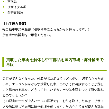
車検証
リサイクル券
自賠責保険
【お手続き書類】
軽自動車申請依頼書（引取り時にこちらからお持ちします。）
所有者の
お認印
をご用意ください。
買取した車両を解体し中古部品を国内市場・海外輸出で
再販
走行ができなくなった、外装がボコボコでキズも多い、30年もたった古
い車、エンジンがかからず放置した車。このように再販することが難し
いと思われる車を、どうしておもいでガレージは金額をつけて買い取れ
るのでしょうか？
その理由の一つが中古パーツの再販です。お引き取りした車は、リサイ
クル法に基づき適切に解体処理を施します。そのうえでまだ使える部品