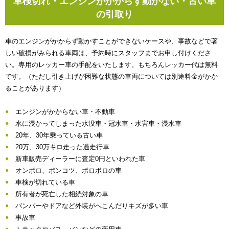
車検切れ・エンジンがかからず動かない・古い車
の引取り
車のエンジンがかからず動かすことができないケースや、事故などで著
しい破損がみられる車両は、予約時にスタッフまでお申し付けくださ
い。専用のレッカー車の手配をいたします。もちろんレッカー代は無料
です。（ただし引き上げが困難な状態の車両については別途料金がかか
ることがあります）
エンジンがかからない車・不動車
水に浸かってしまった水没車・冠水車・水害車・浸水車
20年、30年乗っている古い車
20万、30万キロ走った過走行車
新車販売ディーラーに査定0円といわれた車
オンボロ、ポンコツ、ボロボロの車
車検が切れている車
所有者が死亡した相続対象の車
バンパーやドアなど外装がへこんだりキズが多い車
事故車