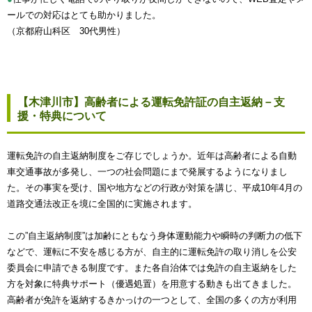
ールでの対応はとても助かりました。
（京都府山科区 30代男性）
【木津川市】高齢者による運転免許証の自主返納－支
援・特典について
運転免許の自主返納制度をご存じでしょうか。近年は高齢者による自動
車交通事故が多発し、一つの社会問題にまで発展するようになりまし
た。その事実を受け、国や地方などの行政が対策を講じ、平成10年4月の
道路交通法改正を境に全国的に実施されます。
この”自主返納制度”は加齢にともなう身体運動能力や瞬時の判断力の低下
などで、運転に不安を感じる方が、自主的に運転免許の取り消しを公安
委員会に申請できる制度です。また各自治体では免許の自主返納をした
方を対象に特典サポート（優遇処置）を用意する動きも出てきました。
高齢者が免許を返納するきかっけの一つとして、全国の多くの方が利用