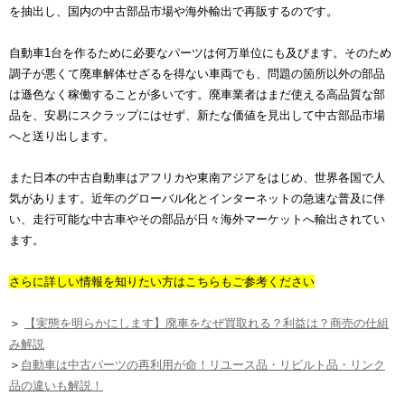
を抽出し、国内の中古部品市場や海外輸出で再販するのです。
自動車1台を作るために必要なパーツは何万単位にも及びます。そのため
調子が悪くて廃車解体せざるを得ない車両でも、問題の箇所以外の部品
は遜色なく稼働することが多いです。廃車業者はまだ使える高品質な部
品を、安易にスクラップにはせず、新たな価値を見出して中古部品市場
へと送り出します。
また日本の中古自動車はアフリカや東南アジアをはじめ、世界各国で人
気があります。近年のグローバル化とインターネットの急速な普及に伴
い、走行可能な中古車やその部品が日々海外マーケットへ輸出されてい
ます。
さらに詳しい情報を知りたい方はこちらもご参考ください
＞
【実態を明らかにします】廃車をなぜ買取れる？利益は？商売の仕組
み解説
＞
自動車は中古パーツの再利用が命！リユース品・リビルト品・リンク
品の違いも解説！