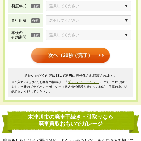
初度年式
走行距離
車検の
有効期間
次へ（20秒で完了）
送信いただく内容はSSLで適切に暗号化され保護されます。
※ご入力いただいたお客様の情報は、「
プライバシーポリシー
」に従って取り扱い
ます。当社のプライバシーポリシー（個人情報保護方針）をご確認、同意の上、送
信ボタンを押してください。
木津川市の廃車手続き・引取りなら
廃車買取おもいでガレージ
廃車をしたいけれど面倒だな、よくわからないな、そんな悩みを抱えて