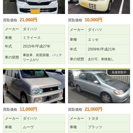
21,000円
10,000円
買取価格
買取価格
メーカー
ダイハツ
メーカー
ダイハツ
車種
ミライース
車種
エッセ
年式
2015年/平成27年
年式
2009年/平成21年
事故車、前面損傷、バッテ
車の状態
車の状態
走行可、車検無し
リー上がり
高価買取中
11,000円
21,000円
買取価格
買取価格
メーカー
ダイハツ
メーカー
トヨタ
車種
ムーヴ
車種
プラッツ