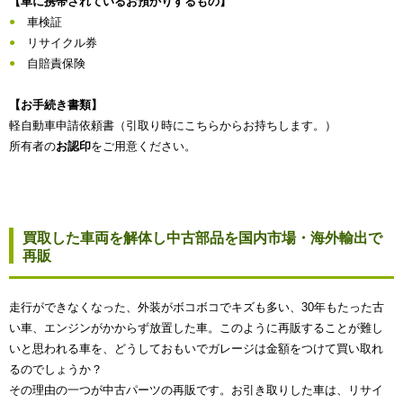
【車に携帯されているお預かりするもの】
車検証
リサイクル券
自賠責保険
【お手続き書類】
軽自動車申請依頼書（引取り時にこちらからお持ちします。）
所有者の
お認印
をご用意ください。
買取した車両を解体し中古部品を国内市場・海外輸出で
再販
走行ができなくなった、外装がボコボコでキズも多い、30年もたった古
い車、エンジンがかからず放置した車。このように再販することが難し
いと思われる車を、どうしておもいでガレージは金額をつけて買い取れ
るのでしょうか？
その理由の一つが中古パーツの再販です。お引き取りした車は、リサイ