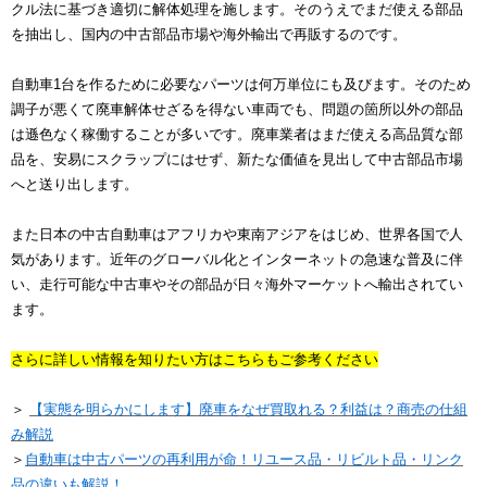
クル法に基づき適切に解体処理を施します。そのうえでまだ使える部品
を抽出し、国内の中古部品市場や海外輸出で再販するのです。
自動車1台を作るために必要なパーツは何万単位にも及びます。そのため
調子が悪くて廃車解体せざるを得ない車両でも、問題の箇所以外の部品
は遜色なく稼働することが多いです。廃車業者はまだ使える高品質な部
品を、安易にスクラップにはせず、新たな価値を見出して中古部品市場
へと送り出します。
また日本の中古自動車はアフリカや東南アジアをはじめ、世界各国で人
気があります。近年のグローバル化とインターネットの急速な普及に伴
い、走行可能な中古車やその部品が日々海外マーケットへ輸出されてい
ます。
さらに詳しい情報を知りたい方はこちらもご参考ください
＞
【実態を明らかにします】廃車をなぜ買取れる？利益は？商売の仕組
み解説
＞
自動車は中古パーツの再利用が命！リユース品・リビルト品・リンク
品の違いも解説！