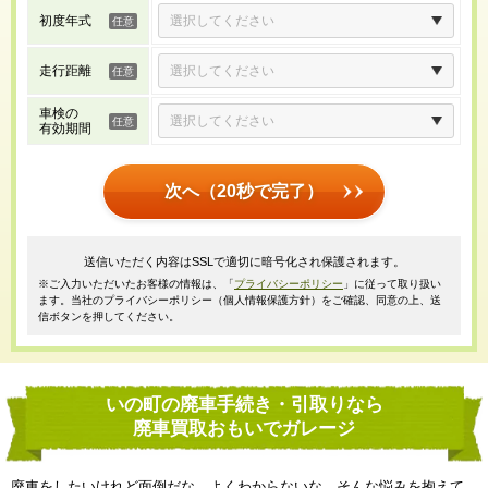
初度年式
走行距離
車検の
有効期間
次へ（20秒で完了）
送信いただく内容はSSLで適切に暗号化され保護されます。
※ご入力いただいたお客様の情報は、「
プライバシーポリシー
」に従って取り扱い
ます。当社のプライバシーポリシー（個人情報保護方針）をご確認、同意の上、送
信ボタンを押してください。
いの町の廃車手続き・引取りなら
廃車買取おもいでガレージ
廃車をしたいけれど面倒だな、よくわからないな、そんな悩みを抱えて