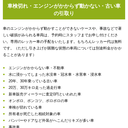
車検切れ・エンジンがかからず動かない・古い車
の引取り
車のエンジンがかからず動かすことができないケースや、事故などで著
しい破損がみられる車両は、予約時にスタッフまでお申し付けくださ
い。専用のレッカー車の手配をいたします。もちろんレッカー代は無料
です。（ただし引き上げが困難な状態の車両については別途料金がかか
ることがあります）
エンジンがかからない車・不動車
水に浸かってしまった水没車・冠水車・水害車・浸水車
20年、30年乗っている古い車
20万、30万キロ走った過走行車
新車販売ディーラーに査定0円といわれた車
オンボロ、ポンコツ、ボロボロの車
車検が切れている車
所有者が死亡した相続対象の車
バンパーやドアなど外装がへこんだりキズが多い車
事故車