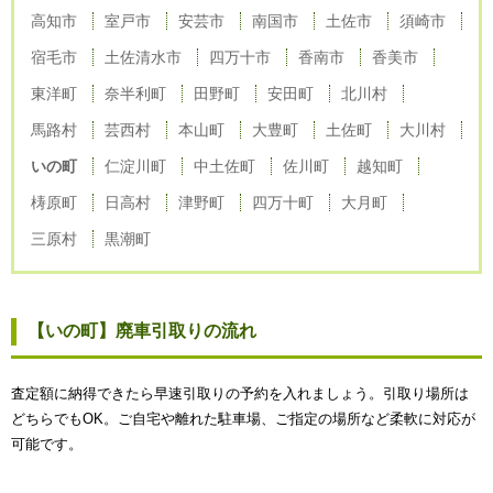
高知市
室戸市
安芸市
南国市
土佐市
須崎市
宿毛市
土佐清水市
四万十市
香南市
香美市
東洋町
奈半利町
田野町
安田町
北川村
馬路村
芸西村
本山町
大豊町
土佐町
大川村
いの町
仁淀川町
中土佐町
佐川町
越知町
梼原町
日高村
津野町
四万十町
大月町
三原村
黒潮町
【いの町】廃車引取りの流れ
査定額に納得できたら早速引取りの予約を入れましょう。引取り場所は
どちらでもOK。ご自宅や離れた駐車場、ご指定の場所など柔軟に対応が
可能です。