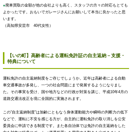
●
廃車買取の金額が他の会社よりも高く、スタッフの方々の対応もとても
よかったです。おもいでガレージさんにお願いして本当に良かったと思
います。
（高知県安芸市 40代女性）
【いの町】高齢者による運転免許証の自主返納－支援・
特典について
運転免許の自主返納制度をご存じでしょうか。近年は高齢者による自動
車交通事故が多発し、一つの社会問題にまで発展するようになりまし
た。その事実を受け、国や地方などの行政が対策を講じ、平成10年4月の
道路交通法改正を境に全国的に実施されます。
この”自主返納制度”は加齢にともなう身体運動能力や瞬時の判断力の低下
などで、運転に不安を感じる方が、自主的に運転免許の取り消しを公安
委員会に申請できる制度です。また各自治体では免許の自主返納をした