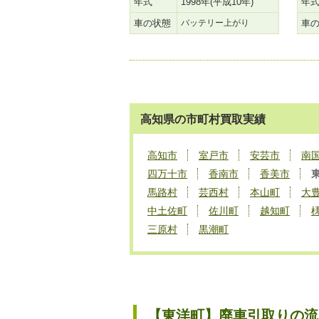
年式
1998年(平成10年)
年
車の状態
バッテリー上がり
車
高知県の市町村買取実績
高知市
室戸市
安芸市
南
四万十市
香南市
香美市
馬路村
芸西村
本山町
大
中土佐町
佐川町
越知町
三原村
黒潮町
【東洋町】廃車引取りの流