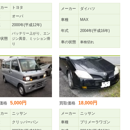
ーカー
トヨタ
メーカー
ダイハツ
種
オーパ
車種
MAX
式
2000年(平成12年)
年式
2004年(平成16年)
バッテリー上がり、エン
の状態
ジン異音、ミッション滑
車の状態
車検切れ
り
5,000円
18,000円
価格
買取価格
ーカー
ニッサン
メーカー
ニッサン
種
クリッパーバン
車種
プリメーラワゴン