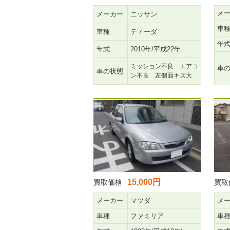
メ
メーカー
ニッサン
車
車種
ティーダ
年
年式
2010年/平成22年
ミッション不良 エアコ
車
車の状態
ン不良 左側面キズ大
15,000円
買取価格
買取
メーカー
マツダ
メ
車種
ファミリア
車