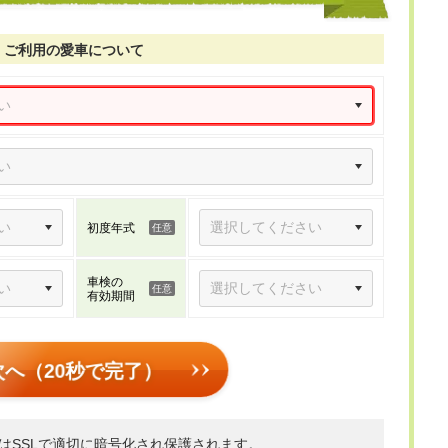
ご利用の愛車について
初度年式
車検の
有効期間
次へ（20秒で完了）
はSSLで適切に暗号化され保護されます。