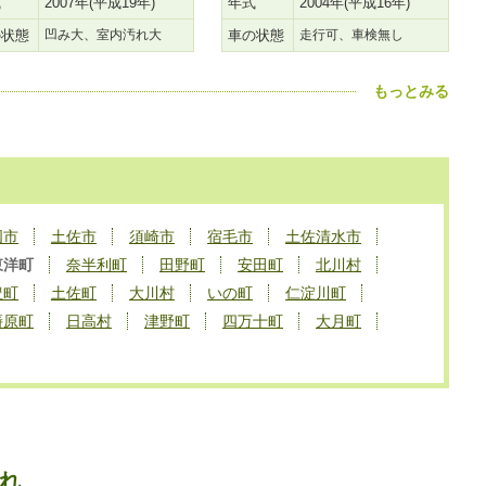
式
2007年(平成19年)
年式
2004年(平成16年)
の状態
凹み大、室内汚れ大
車の状態
走行可、車検無し
もっとみる
国市
土佐市
須崎市
宿毛市
土佐清水市
東洋町
奈半利町
田野町
安田町
北川村
豊町
土佐町
大川村
いの町
仁淀川町
梼原町
日高村
津野町
四万十町
大月町
れ