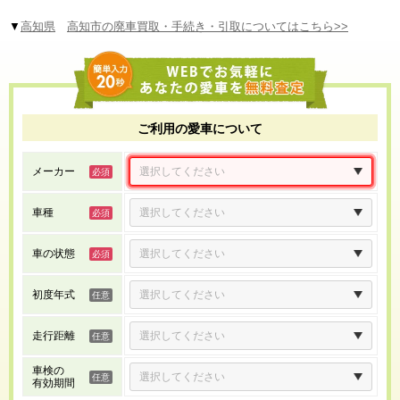
▼
高知県
高知市の廃車買取・手続き・引取についてはこちら>>
ご利用の愛車について
メーカー
車種
車の状態
初度年式
走行距離
車検の
有効期間