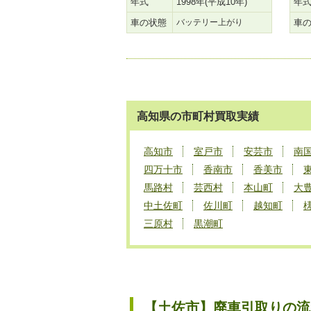
年式
1998年(平成10年)
年
車の状態
バッテリー上がり
車
高知県の市町村買取実績
高知市
室戸市
安芸市
南
四万十市
香南市
香美市
馬路村
芸西村
本山町
大
中土佐町
佐川町
越知町
三原村
黒潮町
【土佐市】廃車引取りの流