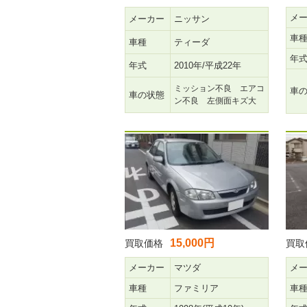
メ
メーカー
ニッサン
車
車種
ティーダ
年
年式
2010年/平成22年
ミッション不良 エアコ
車
車の状態
ン不良 左側面キズ大
15,000円
買取価格
買取
メーカー
マツダ
メ
車種
ファミリア
車