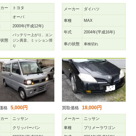
ーカー
トヨタ
メーカー
ダイハツ
種
オーパ
車種
MAX
式
2000年(平成12年)
年式
2004年(平成16年)
バッテリー上がり、エン
の状態
ジン異音、ミッション滑
車の状態
車検切れ
り
5,000円
18,000円
価格
買取価格
ーカー
ニッサン
メーカー
ニッサン
種
クリッパーバン
車種
プリメーラワゴン