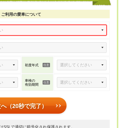
ご利用の愛車について
初度年式
車検の
有効期間
次へ（20秒で完了）
はSSLで適切に暗号化され保護されます。