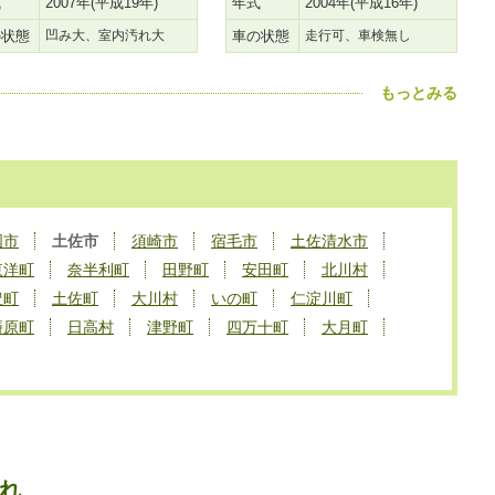
式
2007年(平成19年)
年式
2004年(平成16年)
の状態
凹み大、室内汚れ大
車の状態
走行可、車検無し
もっとみる
国市
土佐市
須崎市
宿毛市
土佐清水市
東洋町
奈半利町
田野町
安田町
北川村
豊町
土佐町
大川村
いの町
仁淀川町
梼原町
日高村
津野町
四万十町
大月町
れ