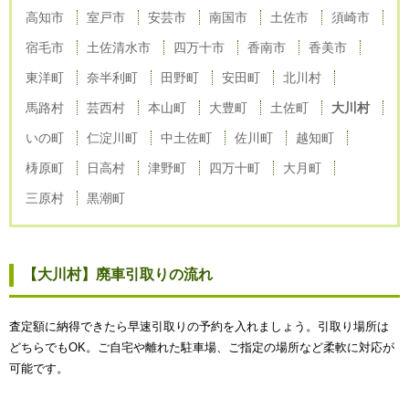
高知市
室戸市
安芸市
南国市
土佐市
須崎市
宿毛市
土佐清水市
四万十市
香南市
香美市
東洋町
奈半利町
田野町
安田町
北川村
馬路村
芸西村
本山町
大豊町
土佐町
大川村
いの町
仁淀川町
中土佐町
佐川町
越知町
梼原町
日高村
津野町
四万十町
大月町
三原村
黒潮町
【大川村】廃車引取りの流れ
査定額に納得できたら早速引取りの予約を入れましょう。引取り場所は
どちらでもOK。ご自宅や離れた駐車場、ご指定の場所など柔軟に対応が
可能です。