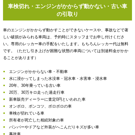
車検切れ・エンジンがかからず動かない・古い車
の引取り
車のエンジンがかからず動かすことができないケースや、事故などで著
しい破損がみられる車両は、予約時にスタッフまでお申し付けくださ
い。専用のレッカー車の手配をいたします。もちろんレッカー代は無料
です。（ただし引き上げが困難な状態の車両については別途料金がかか
ることがあります）
エンジンがかからない車・不動車
水に浸かってしまった水没車・冠水車・水害車・浸水車
20年、30年乗っている古い車
20万、30万キロ走った過走行車
新車販売ディーラーに査定0円といわれた車
オンボロ、ポンコツ、ボロボロの車
車検が切れている車
所有者が死亡した相続対象の車
バンパーやドアなど外装がへこんだりキズが多い車
事故車