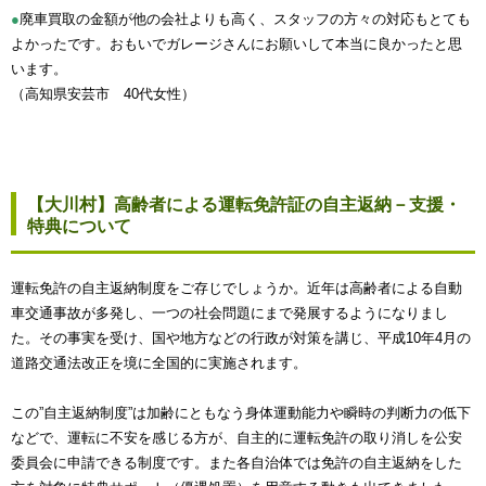
●
廃車買取の金額が他の会社よりも高く、スタッフの方々の対応もとても
よかったです。おもいでガレージさんにお願いして本当に良かったと思
います。
（高知県安芸市 40代女性）
【大川村】高齢者による運転免許証の自主返納－支援・
特典について
運転免許の自主返納制度をご存じでしょうか。近年は高齢者による自動
車交通事故が多発し、一つの社会問題にまで発展するようになりまし
た。その事実を受け、国や地方などの行政が対策を講じ、平成10年4月の
道路交通法改正を境に全国的に実施されます。
この”自主返納制度”は加齢にともなう身体運動能力や瞬時の判断力の低下
などで、運転に不安を感じる方が、自主的に運転免許の取り消しを公安
委員会に申請できる制度です。また各自治体では免許の自主返納をした