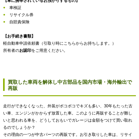
【車に携帯されているお預かりするもの】
車検証
リサイクル券
自賠責保険
【お手続き書類】
軽自動車申請依頼書（引取り時にこちらからお持ちします。）
所有者の
お認印
をご用意ください。
買取した車両を解体し中古部品を国内市場・海外輸出で
再販
走行ができなくなった、外装がボコボコでキズも多い、30年もたった古
い車、エンジンがかからず放置した車。このように再販することが難し
いと思われる車を、どうしておもいでガレージは金額をつけて買い取れ
るのでしょうか？
その理由の一つが中古パーツの再販です。お引き取りした車は、リサイ