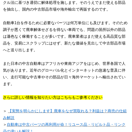
クル法に基づき適切に解体処理を施します。そのうえでまだ使える部品
を抽出し、国内の中古部品市場や海外輸出で再販するのです。
自動車1台を作るために必要なパーツは何万単位にも及びます。そのため
調子が悪くて廃車解体せざるを得ない車両でも、問題の箇所以外の部品
は遜色なく稼働することが多いです。廃車業者はまだ使える高品質な部
品を、安易にスクラップにはせず、新たな価値を見出して中古部品市場
へと送り出します。
また日本の中古自動車はアフリカや東南アジアをはじめ、世界各国で人
気があります。近年のグローバル化とインターネットの急速な普及に伴
い、走行可能な中古車やその部品が日々海外マーケットへ輸出されてい
ます。
さらに詳しい情報を知りたい方はこちらもご参考ください
＞
【実態を明らかにします】廃車をなぜ買取れる？利益は？商売の仕組
み解説
＞
自動車は中古パーツの再利用が命！リユース品・リビルト品・リンク
品の違いも解説！