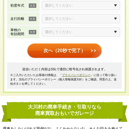
初度年式
走行距離
車検の
有効期間
次へ（20秒で完了）
送信いただく内容はSSLで適切に暗号化され保護されます。
※ご入力いただいたお客様の情報は、「
プライバシーポリシー
」に従って取り扱い
ます。当社のプライバシーポリシー（個人情報保護方針）をご確認、同意の上、送
信ボタンを押してください。
大川村の廃車手続き・引取りなら
廃車買取おもいでガレージ
廃車をしたいけれど面倒だな、よくわからないな、そんな悩みを抱えて