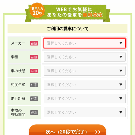
ご利用の愛車について
メーカー
車種
車の状態
初度年式
走行距離
車検の
有効期間
次へ（20秒で完了）