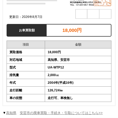
更新日：2026年8月7日
18,000円
お車買取額
項目
金額
買取価格
18,000円
対応地域
高知県、安芸市
型式
UA-WTP12
排気量
2,000㏄
年式
2004年(平成16年)
走行距離
126,724㎞
車の状態
走行可、車検無し
▼
高知県
安芸市の廃車買取・手続き・引取についてはこちら>>