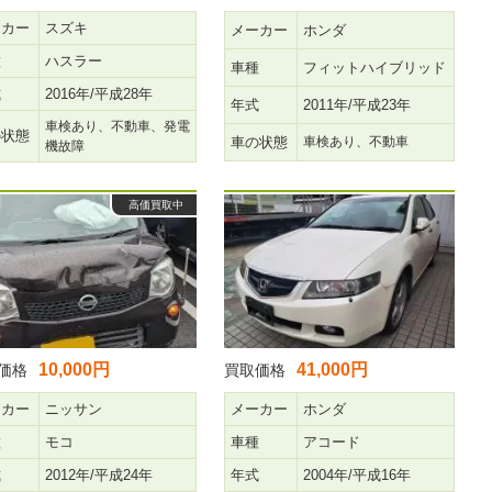
ーカー
スズキ
メーカー
ホンダ
種
ハスラー
車種
フィットハイブリッド
式
2016年/平成28年
年式
2011年/平成23年
車検あり、不動車、発電
の状態
車の状態
車検あり、不動車
機故障
高価買取中
10,000円
41,000円
価格
買取価格
ーカー
ニッサン
メーカー
ホンダ
種
モコ
車種
アコード
式
2012年/平成24年
年式
2004年/平成16年