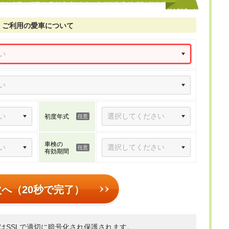
ご利用の愛車について
初度年式
車検の
有効期間
次へ（20秒で完了）
はSSLで適切に暗号化され保護されます。