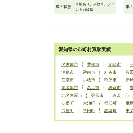
車検あり、事故車、フロ
車の状態
車
ント部破損
愛知県の市町村買取実績
名古屋市
豊橋市
岡崎市
津島市
碧南市
刈谷市
豊
江南市
小牧市
稲沢市
新
尾張旭市
高浜市
岩倉市
北名古屋市
弥富市
みよし市
扶桑町
大治町
蟹江町
飛
武豊町
幸田町
設楽町
東