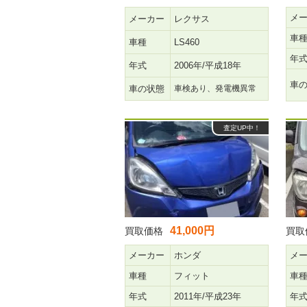
メ
メーカー
レクサス
車
車種
LS460
年
年式
2006年/平成18年
車
車の状態
車検あり、発電機異常
査定UP中！
41,000円
買取価格
買取
メーカー
ホンダ
メ
車種
フィット
車
年式
2011年/平成23年
年