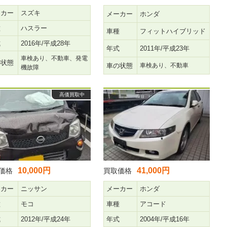
ーカー
スズキ
メーカー
ホンダ
種
ハスラー
車種
フィットハイブリッド
式
2016年/平成28年
年式
2011年/平成23年
車検あり、不動車、発電
の状態
車の状態
車検あり、不動車
機故障
高価買取中
10,000円
41,000円
価格
買取価格
ーカー
ニッサン
メーカー
ホンダ
種
モコ
車種
アコード
式
2012年/平成24年
年式
2004年/平成16年