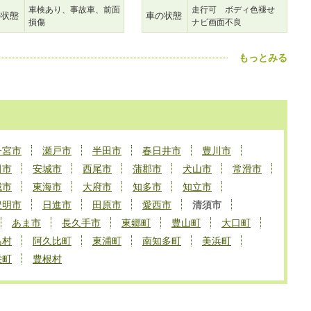
車検あり、事故車、前面
走行可 ボディ色褪せ
の状態
車の状態
損傷
ナビ画面不良
もっとみる
一宮市
瀬戸市
半田市
春日井市
豊川市
田市
安城市
西尾市
蒲郡市
犬山市
常滑市
城市
東海市
大府市
知多市
知立市
豊明市
日進市
田原市
愛西市
清須市
あま市
長久手市
東郷町
豊山町
大口町
島村
阿久比町
東浦町
南知多町
美浜町
栄町
豊根村