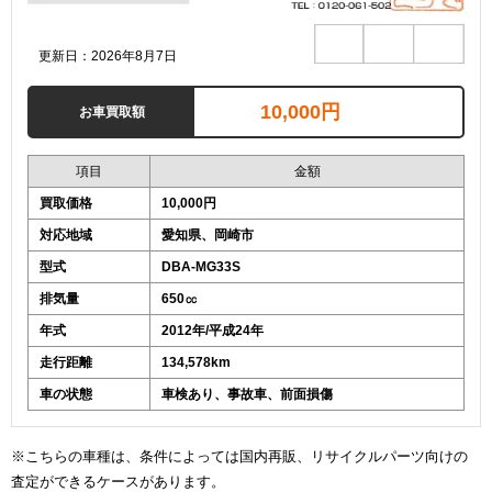
更新日：2026年8月7日
10,000円
お車買取額
項目
金額
買取価格
10,000円
対応地域
愛知県、岡崎市
型式
DBA-MG33S
排気量
650㏄
年式
2012年/平成24年
走行距離
134,578km
車の状態
車検あり、事故車、前面損傷
※こちらの車種は、条件によっては国内再販、リサイクルパーツ向けの
査定ができるケースがあります。