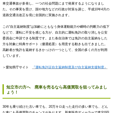
車交通事故が多発し、一つの社会問題にまで発展するようになりまし
た。その事実を受け、国や地方などの行政が対策を講じ、平成10年4月の
道路交通法改正を境に全国的に実施されます。
この”自主返納制度”は加齢にともなう身体運動能力や瞬時の判断力の低下
などで、運転に不安を感じる方が、自主的に運転免許の取り消しを公安
委員会に申請できる制度です。また各自治体では免許の自主返納をした
方を対象に特典サポート（優遇処置）を用意する動きも出てきました。
高齢者が免許を返納するきかっけの一つとして、全国の多くの方が利用
しています。
＞愛知県庁サイト
『運転免許証自主返納制度及び自主返納支援制度』
知立市の方へ 廃車を売るなら高価買取を狙ってみまし
ょう！
30年も乗り続けた古い車でも、20万キロ走った走行の多い車でも、どん
な車にも高価買取のチャンスがあります。新車販売ディーラーで査定0円