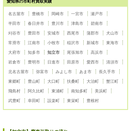
愛知県の市町村買取実績
名古屋市
豊橋市
岡崎市
一宮市
瀬戸市
半田市
春日井市
豊川市
津島市
碧南市
刈谷市
豊田市
安城市
西尾市
蒲郡市
犬山市
常滑市
江南市
小牧市
稲沢市
新城市
東海市
大府市
知多市
知立市
尾張旭市
高浜市
岩倉市
豊明市
日進市
田原市
愛西市
清須市
北名古屋市
弥富市
みよし市
あま市
長久手市
東郷町
豊山町
大口町
扶桑町
大治町
蟹江町
飛島村
阿久比町
東浦町
南知多町
美浜町
武豊町
幸田町
設楽町
東栄町
豊根村