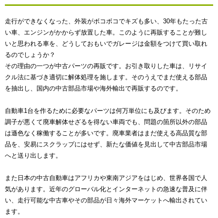
走行ができなくなった、外装がボコボコでキズも多い、30年もたった古
い車、エンジンがかからず放置した車。このように再販することが難し
いと思われる車を、どうしておもいでガレージは金額をつけて買い取れ
るのでしょうか？
その理由の一つが中古パーツの再販です。お引き取りした車は、リサイ
クル法に基づき適切に解体処理を施します。そのうえでまだ使える部品
を抽出し、国内の中古部品市場や海外輸出で再販するのです。
自動車1台を作るために必要なパーツは何万単位にも及びます。そのため
調子が悪くて廃車解体せざるを得ない車両でも、問題の箇所以外の部品
は遜色なく稼働することが多いです。廃車業者はまだ使える高品質な部
品を、安易にスクラップにはせず、新たな価値を見出して中古部品市場
へと送り出します。
また日本の中古自動車はアフリカや東南アジアをはじめ、世界各国で人
気があります。近年のグローバル化とインターネットの急速な普及に伴
い、走行可能な中古車やその部品が日々海外マーケットへ輸出されてい
ます。