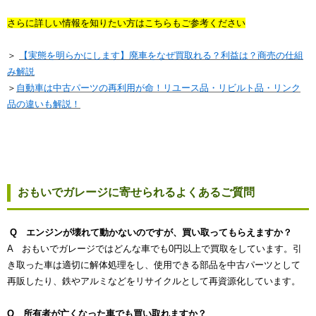
さらに詳しい情報を知りたい方はこちらもご参考ください
＞
【実態を明らかにします】廃車をなぜ買取れる？利益は？商売の仕組
み解説
＞
自動車は中古パーツの再利用が命！リユース品・リビルト品・リンク
品の違いも解説！
おもいでガレージに寄せられるよくあるご質問
Q エンジンが壊れて動かないのですが、買い取ってもらえますか？
A おもいでガレージではどんな車でも0円以上で買取をしています。引
き取った車は適切に解体処理をし、使用できる部品を中古パーツとして
再販したり、鉄やアルミなどをリサイクルとして再資源化しています。
Q 所有者が亡くなった車でも買い取れますか？