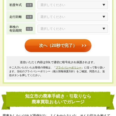
初度年式
走行距離
車検の
有効期間
次へ（20秒で完了）
送信いただく内容はSSLで適切に暗号化され保護されます。
※ご入力いただいたお客様の情報は、「
プライバシーポリシー
」に従って取り扱い
ます。当社のプライバシーポリシー（個人情報保護方針）をご確認、同意の上、送
信ボタンを押してください。
知立市の廃車手続き・引取りなら
廃車買取おもいでガレージ
廃車をしたいけれど面倒だな、よくわからないな、そんな悩みを抱えて