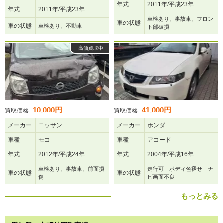
年式
2011年/平成23年
年式
2011年/平成23年
車検あり、事故車、フロン
車の状態
車の状態
車検あり、不動車
ト部破損
高価買取中
10,000円
41,000円
買取価格
買取価格
メーカー
ニッサン
メーカー
ホンダ
車種
モコ
車種
アコード
年式
2012年/平成24年
年式
2004年/平成16年
車検あり、事故車、前面損
走行可 ボディ色褪せ ナ
車の状態
車の状態
傷
ビ画面不良
もっとみる