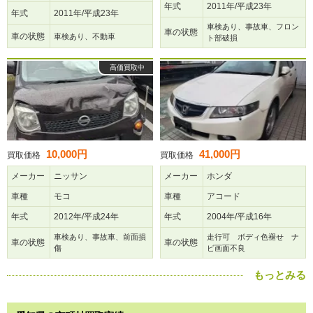
年式
2011年/平成23年
年式
2011年/平成23年
車検あり、事故車、フロン
車の状態
車の状態
車検あり、不動車
ト部破損
高価買取中
10,000円
41,000円
買取価格
買取価格
メーカー
ニッサン
メーカー
ホンダ
車種
モコ
車種
アコード
年式
2012年/平成24年
年式
2004年/平成16年
車検あり、事故車、前面損
走行可 ボディ色褪せ ナ
車の状態
車の状態
傷
ビ画面不良
もっとみる