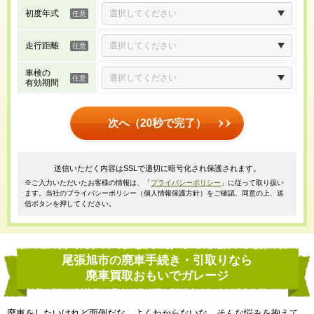
初度年式
走行距離
車検の
有効期間
次へ（20秒で完了）
送信いただく内容はSSLで適切に暗号化され保護されます。
※ご入力いただいたお客様の情報は、「
プライバシーポリシー
」に従って取り扱い
ます。当社のプライバシーポリシー（個人情報保護方針）をご確認、同意の上、送
信ボタンを押してください。
尾張旭市の廃車手続き・引取りなら
廃車買取おもいでガレージ
廃車をしたいけれど面倒だな、よくわからないな、そんな悩みを抱えて