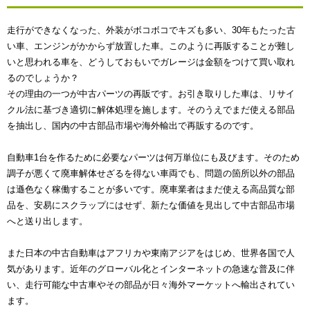
走行ができなくなった、外装がボコボコでキズも多い、30年もたった古
い車、エンジンがかからず放置した車。このように再販することが難し
いと思われる車を、どうしておもいでガレージは金額をつけて買い取れ
るのでしょうか？
その理由の一つが中古パーツの再販です。お引き取りした車は、リサイ
クル法に基づき適切に解体処理を施します。そのうえでまだ使える部品
を抽出し、国内の中古部品市場や海外輸出で再販するのです。
自動車1台を作るために必要なパーツは何万単位にも及びます。そのため
調子が悪くて廃車解体せざるを得ない車両でも、問題の箇所以外の部品
は遜色なく稼働することが多いです。廃車業者はまだ使える高品質な部
品を、安易にスクラップにはせず、新たな価値を見出して中古部品市場
へと送り出します。
また日本の中古自動車はアフリカや東南アジアをはじめ、世界各国で人
気があります。近年のグローバル化とインターネットの急速な普及に伴
い、走行可能な中古車やその部品が日々海外マーケットへ輸出されてい
ます。