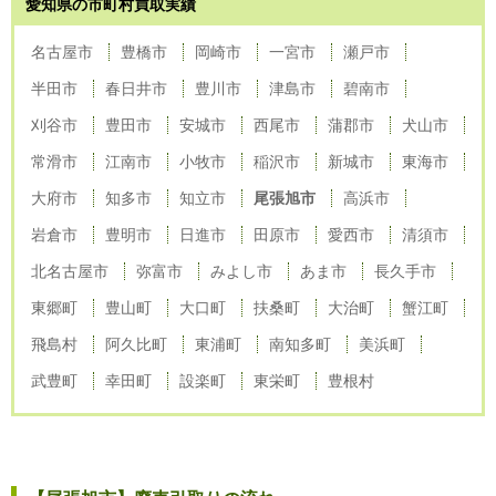
愛知県の市町村買取実績
名古屋市
豊橋市
岡崎市
一宮市
瀬戸市
半田市
春日井市
豊川市
津島市
碧南市
刈谷市
豊田市
安城市
西尾市
蒲郡市
犬山市
常滑市
江南市
小牧市
稲沢市
新城市
東海市
大府市
知多市
知立市
尾張旭市
高浜市
岩倉市
豊明市
日進市
田原市
愛西市
清須市
北名古屋市
弥富市
みよし市
あま市
長久手市
東郷町
豊山町
大口町
扶桑町
大治町
蟹江町
飛島村
阿久比町
東浦町
南知多町
美浜町
武豊町
幸田町
設楽町
東栄町
豊根村