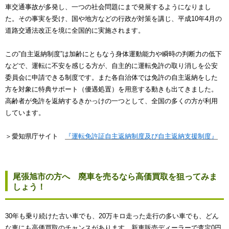
車交通事故が多発し、一つの社会問題にまで発展するようになりまし
た。その事実を受け、国や地方などの行政が対策を講じ、平成10年4月の
道路交通法改正を境に全国的に実施されます。
この”自主返納制度”は加齢にともなう身体運動能力や瞬時の判断力の低下
などで、運転に不安を感じる方が、自主的に運転免許の取り消しを公安
委員会に申請できる制度です。また各自治体では免許の自主返納をした
方を対象に特典サポート（優遇処置）を用意する動きも出てきました。
高齢者が免許を返納するきかっけの一つとして、全国の多くの方が利用
しています。
＞愛知県庁サイト
『運転免許証自主返納制度及び自主返納支援制度』
尾張旭市の方へ 廃車を売るなら高価買取を狙ってみま
しょう！
30年も乗り続けた古い車でも、20万キロ走った走行の多い車でも、どん
な車にも高価買取のチャンスがあります。新車販売ディーラーで査定0円