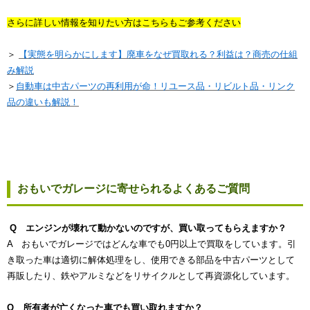
さらに詳しい情報を知りたい方はこちらもご参考ください
＞
【実態を明らかにします】廃車をなぜ買取れる？利益は？商売の仕組
み解説
＞
自動車は中古パーツの再利用が命！リユース品・リビルト品・リンク
品の違いも解説！
おもいでガレージに寄せられるよくあるご質問
Q エンジンが壊れて動かないのですが、買い取ってもらえますか？
A おもいでガレージではどんな車でも0円以上で買取をしています。引
き取った車は適切に解体処理をし、使用できる部品を中古パーツとして
再販したり、鉄やアルミなどをリサイクルとして再資源化しています。
Q 所有者が亡くなった車でも買い取れますか？