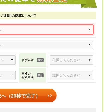
ご利用の愛車について
初度年式
車検の
有効期間
次へ（20秒で完了）