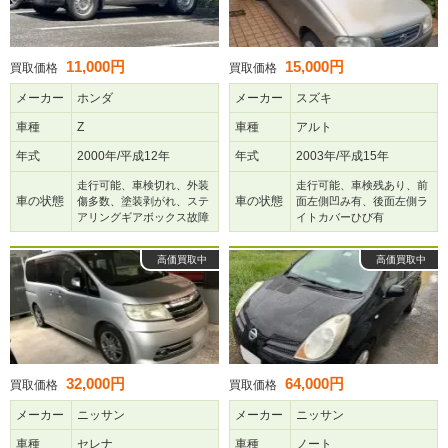
11,000円
15,000円
買取価格
買取価格
メーカー
ホンダ
メーカー
スズキ
車種
Z
車種
アルト
年式
2000年/平成12年
年式
2003年/平成15年
走行可能、車検切れ、外装
走行可能、車検残あり、前
車の状態
車の状態
傷多数、塗装剥がれ、ステ
面左側凹み有、後面左側ラ
アリングギアボックス故障
イトカバーひび有
高価買取中
高価買取中
32,000円
64,000円
買取価格
買取価格
メーカー
ニッサン
メーカー
ニッサン
車種
セレナ
車種
ノート