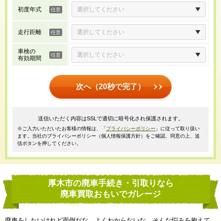
初度年式
走行距離
車検の
有効期間
次へ（20秒で完了）
送信いただく内容はSSLで適切に暗号化され保護されます。
※ご入力いただいたお客様の情報は、「
プライバシーポリシー
」に従って取り扱い
ます。当社のプライバシーポリシー（個人情報保護方針）をご確認、同意の上、送
信ボタンを押してください。
厚木市の廃車手続き・引取りなら
廃車買取おもいでガレージ
廃車をしたいけれど面倒だな、よくわからないな、そんな悩みを抱えて