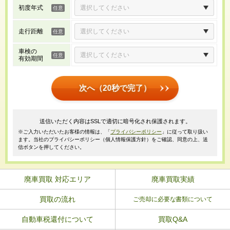
初度年式
走行距離
車検の
有効期間
次へ（20秒で完了）
送信いただく内容はSSLで適切に暗号化され保護されます。
※ご入力いただいたお客様の情報は、「
プライバシーポリシー
」に従って取り扱い
ます。当社のプライバシーポリシー（個人情報保護方針）をご確認、同意の上、送
信ボタンを押してください。
廃車買取 対応エリア
廃車買取実績
買取の流れ
ご売却に必要な書類について
自動車税還付について
買取Q&A