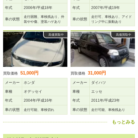
年式
2006年/平成18年
年式
2007年/平成19年
走行困難、車検残あり、外
走行可、車検あり、アイド
車の状態
車の状態
装やや傷、塗装ハゲあり
リング中に振動あり
高価買取中
高価買取中
51,000円
31,000円
買取価格
買取価格
メーカー
ホンダ
メーカー
ダイハツ
車種
オデッセイ
車種
エッセ
年式
2004年/平成16年
年式
2011年/平成23年
車の状態
車の状態
走行可能、車検切れ
走行可能、車検残あり
もっとみる