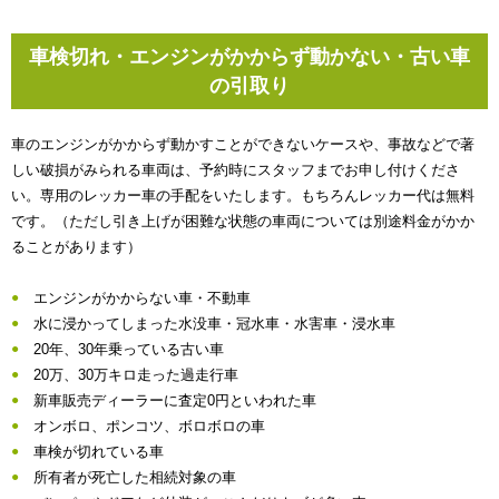
車検切れ・エンジンがかからず動かない・古い車
の引取り
車のエンジンがかからず動かすことができないケースや、事故などで著
しい破損がみられる車両は、予約時にスタッフまでお申し付けくださ
い。専用のレッカー車の手配をいたします。もちろんレッカー代は無料
です。（ただし引き上げが困難な状態の車両については別途料金がかか
ることがあります）
エンジンがかからない車・不動車
水に浸かってしまった水没車・冠水車・水害車・浸水車
20年、30年乗っている古い車
20万、30万キロ走った過走行車
新車販売ディーラーに査定0円といわれた車
オンボロ、ポンコツ、ボロボロの車
車検が切れている車
所有者が死亡した相続対象の車