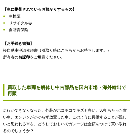
【車に携帯されているお預かりするもの】
車検証
リサイクル券
自賠責保険
【お手続き書類】
軽自動車申請依頼書（引取り時にこちらからお持ちします。）
所有者の
お認印
をご用意ください。
買取した車両を解体し中古部品を国内市場・海外輸出で
再販
走行ができなくなった、外装がボコボコでキズも多い、30年もたった古
い車、エンジンがかからず放置した車。このように再販することが難し
いと思われる車を、どうしておもいでガレージは金額をつけて買い取れ
るのでしょうか？