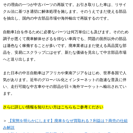
その理由の一つが中古パーツの再販です。お引き取りした車は、リサイ
クル法に基づき適切に解体処理を施します。そのうえでまだ使える部品
を抽出し、国内の中古部品市場や海外輸出で再販するのです。
自動車1台を作るために必要なパーツは何万単位にも及びます。そのため
調子が悪くて廃車解体せざるを得ない車両でも、問題の箇所以外の部品
は遜色なく稼働することが多いです。廃車業者はまだ使える高品質な部
品を、安易にスクラップにはせず、新たな価値を見出して中古部品市場
へと送り出します。
また日本の中古自動車はアフリカや東南アジアをはじめ、世界各国で人
気があります。近年のグローバル化とインターネットの急速な普及に伴
い、走行可能な中古車やその部品が日々海外マーケットへ輸出されてい
ます。
さらに詳しい情報を知りたい方はこちらもご参考ください
＞
【実態を明らかにします】廃車をなぜ買取れる？利益は？商売の仕組
み解説