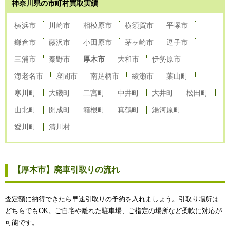
神奈川県の市町村買取実績
横浜市
川崎市
相模原市
横須賀市
平塚市
鎌倉市
藤沢市
小田原市
茅ヶ崎市
逗子市
三浦市
秦野市
厚木市
大和市
伊勢原市
海老名市
座間市
南足柄市
綾瀬市
葉山町
寒川町
大磯町
二宮町
中井町
大井町
松田町
山北町
開成町
箱根町
真鶴町
湯河原町
愛川町
清川村
【厚木市】廃車引取りの流れ
査定額に納得できたら早速引取りの予約を入れましょう。引取り場所は
どちらでもOK。ご自宅や離れた駐車場、ご指定の場所など柔軟に対応が
可能です。