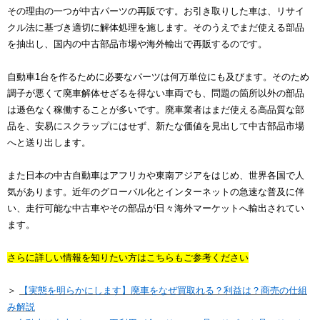
その理由の一つが中古パーツの再販です。お引き取りした車は、リサイ
クル法に基づき適切に解体処理を施します。そのうえでまだ使える部品
を抽出し、国内の中古部品市場や海外輸出で再販するのです。
自動車1台を作るために必要なパーツは何万単位にも及びます。そのため
調子が悪くて廃車解体せざるを得ない車両でも、問題の箇所以外の部品
は遜色なく稼働することが多いです。廃車業者はまだ使える高品質な部
品を、安易にスクラップにはせず、新たな価値を見出して中古部品市場
へと送り出します。
また日本の中古自動車はアフリカや東南アジアをはじめ、世界各国で人
気があります。近年のグローバル化とインターネットの急速な普及に伴
い、走行可能な中古車やその部品が日々海外マーケットへ輸出されてい
ます。
さらに詳しい情報を知りたい方はこちらもご参考ください
＞
【実態を明らかにします】廃車をなぜ買取れる？利益は？商売の仕組
み解説