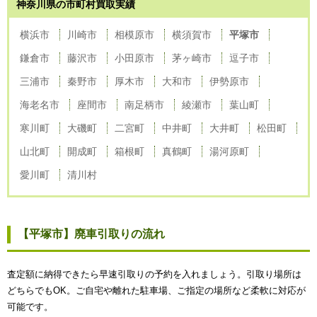
神奈川県の市町村買取実績
横浜市
川崎市
相模原市
横須賀市
平塚市
鎌倉市
藤沢市
小田原市
茅ヶ崎市
逗子市
三浦市
秦野市
厚木市
大和市
伊勢原市
海老名市
座間市
南足柄市
綾瀬市
葉山町
寒川町
大磯町
二宮町
中井町
大井町
松田町
山北町
開成町
箱根町
真鶴町
湯河原町
愛川町
清川村
【平塚市】廃車引取りの流れ
査定額に納得できたら早速引取りの予約を入れましょう。引取り場所は
どちらでもOK。ご自宅や離れた駐車場、ご指定の場所など柔軟に対応が
可能です。