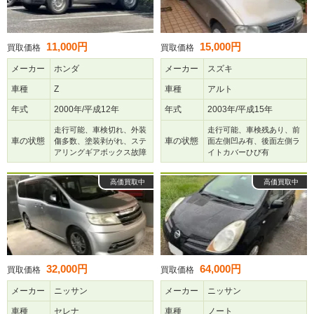
11,000円
15,000円
買取価格
買取価格
メーカー
ホンダ
メーカー
スズキ
車種
Z
車種
アルト
年式
2000年/平成12年
年式
2003年/平成15年
走行可能、車検切れ、外装
走行可能、車検残あり、前
車の状態
車の状態
傷多数、塗装剥がれ、ステ
面左側凹み有、後面左側ラ
アリングギアボックス故障
イトカバーひび有
高価買取中
高価買取中
32,000円
64,000円
買取価格
買取価格
メーカー
ニッサン
メーカー
ニッサン
車種
セレナ
車種
ノート