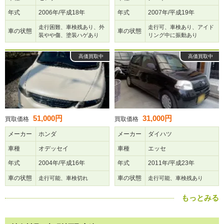
年式
2006年/平成18年
年式
2007年/平成19年
走行困難、車検残あり、外
走行可、車検あり、アイド
車の状態
車の状態
装やや傷、塗装ハゲあり
リング中に振動あり
高価買取中
高価買取中
51,000円
31,000円
買取価格
買取価格
メーカー
ホンダ
メーカー
ダイハツ
車種
オデッセイ
車種
エッセ
年式
2004年/平成16年
年式
2011年/平成23年
車の状態
車の状態
走行可能、車検切れ
走行可能、車検残あり
もっとみる