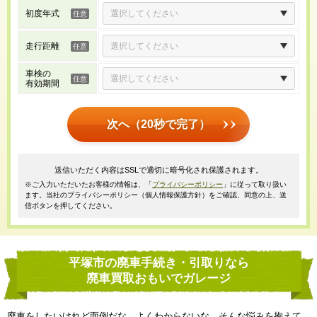
初度年式
走行距離
車検の
有効期間
次へ（20秒で完了）
送信いただく内容はSSLで適切に暗号化され保護されます。
※ご入力いただいたお客様の情報は、「
プライバシーポリシー
」に従って取り扱い
ます。当社のプライバシーポリシー（個人情報保護方針）をご確認、同意の上、送
信ボタンを押してください。
平塚市の廃車手続き・引取りなら
廃車買取おもいでガレージ
廃車をしたいけれど面倒だな、よくわからないな、そんな悩みを抱えて