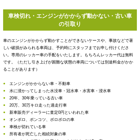
車検切れ・エンジンがかからず動かない・古い車
の引取り
車のエンジンがかからず動かすことができないケースや、事故などで著
しい破損がみられる車両は、予約時にスタッフまでお申し付けくださ
い。専用のレッカー車の手配をいたします。もちろんレッカー代は無料
です。（ただし引き上げが困難な状態の車両については別途料金がかか
ることがあります）
エンジンがかからない車・不動車
水に浸かってしまった水没車・冠水車・水害車・浸水車
20年、30年乗っている古い車
20万、30万キロ走った過走行車
新車販売ディーラーに査定0円といわれた車
オンボロ、ポンコツ、ボロボロの車
車検が切れている車
所有者が死亡した相続対象の車