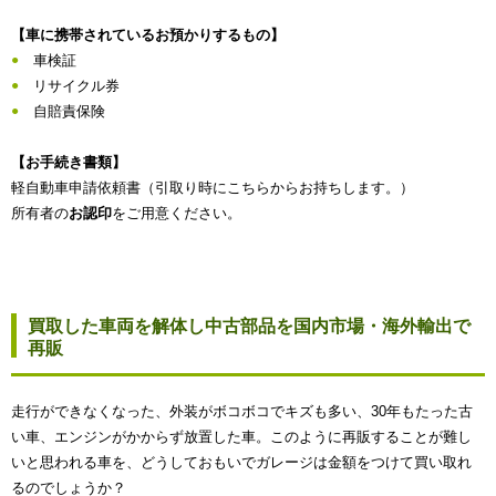
【車に携帯されているお預かりするもの】
車検証
リサイクル券
自賠責保険
【お手続き書類】
軽自動車申請依頼書（引取り時にこちらからお持ちします。）
所有者の
お認印
をご用意ください。
買取した車両を解体し中古部品を国内市場・海外輸出で
再販
走行ができなくなった、外装がボコボコでキズも多い、30年もたった古
い車、エンジンがかからず放置した車。このように再販することが難し
いと思われる車を、どうしておもいでガレージは金額をつけて買い取れ
るのでしょうか？