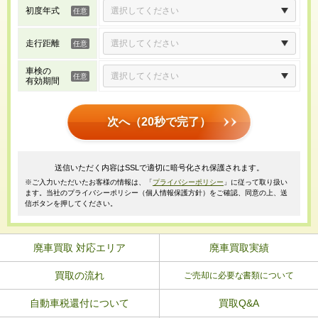
初度年式
走行距離
車検の
有効期間
次へ（20秒で完了）
送信いただく内容はSSLで適切に暗号化され保護されます。
※ご入力いただいたお客様の情報は、「
プライバシーポリシー
」に従って取り扱い
ます。当社のプライバシーポリシー（個人情報保護方針）をご確認、同意の上、送
信ボタンを押してください。
廃車買取 対応エリア
廃車買取実績
買取の流れ
ご売却に必要な書類について
自動車税還付について
買取Q&A