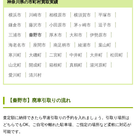
神奈川県の市町村買取実績
横浜市
川崎市
相模原市
横須賀市
平塚市
鎌倉市
藤沢市
小田原市
茅ヶ崎市
逗子市
三浦市
秦野市
厚木市
大和市
伊勢原市
海老名市
座間市
南足柄市
綾瀬市
葉山町
寒川町
大磯町
二宮町
中井町
大井町
松田町
山北町
開成町
箱根町
真鶴町
湯河原町
愛川町
清川村
【秦野市】廃車引取りの流れ
査定額に納得できたら早速引取りの予約を入れましょう。引取り場所は
どちらでもOK。ご自宅や離れた駐車場、ご指定の場所など柔軟に対応が
可能です。