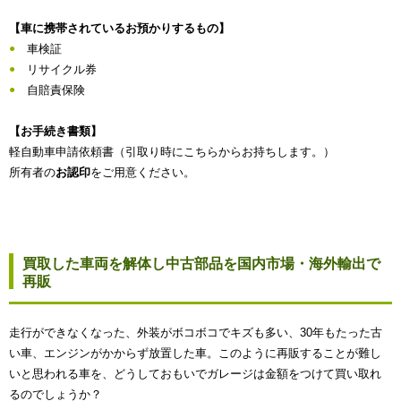
【車に携帯されているお預かりするもの】
車検証
リサイクル券
自賠責保険
【お手続き書類】
軽自動車申請依頼書（引取り時にこちらからお持ちします。）
所有者の
お認印
をご用意ください。
買取した車両を解体し中古部品を国内市場・海外輸出で
再販
走行ができなくなった、外装がボコボコでキズも多い、30年もたった古
い車、エンジンがかからず放置した車。このように再販することが難し
いと思われる車を、どうしておもいでガレージは金額をつけて買い取れ
るのでしょうか？