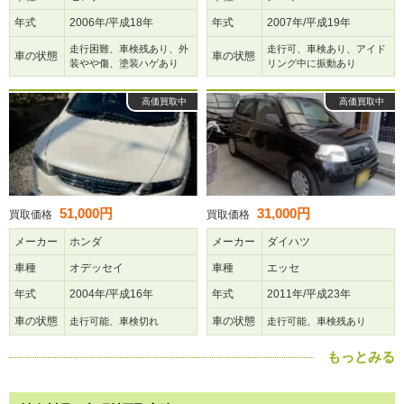
年式
2006年/平成18年
年式
2007年/平成19年
走行困難、車検残あり、外
走行可、車検あり、アイド
車の状態
車の状態
装やや傷、塗装ハゲあり
リング中に振動あり
高価買取中
高価買取中
51,000円
31,000円
買取価格
買取価格
メーカー
ホンダ
メーカー
ダイハツ
車種
オデッセイ
車種
エッセ
年式
2004年/平成16年
年式
2011年/平成23年
車の状態
車の状態
走行可能、車検切れ
走行可能、車検残あり
もっとみる