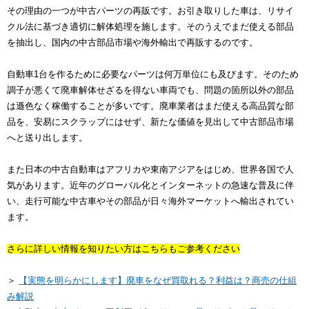
その理由の一つが中古パーツの再販です。お引き取りした車は、リサイ
クル法に基づき適切に解体処理を施します。そのうえでまだ使える部品
を抽出し、国内の中古部品市場や海外輸出で再販するのです。
自動車1台を作るために必要なパーツは何万単位にも及びます。そのため
調子が悪くて廃車解体せざるを得ない車両でも、問題の箇所以外の部品
は遜色なく稼働することが多いです。廃車業者はまだ使える高品質な部
品を、安易にスクラップにはせず、新たな価値を見出して中古部品市場
へと送り出します。
また日本の中古自動車はアフリカや東南アジアをはじめ、世界各国で人
気があります。近年のグローバル化とインターネットの急速な普及に伴
い、走行可能な中古車やその部品が日々海外マーケットへ輸出されてい
ます。
さらに詳しい情報を知りたい方はこちらもご参考ください
＞
【実態を明らかにします】廃車をなぜ買取れる？利益は？商売の仕組
み解説