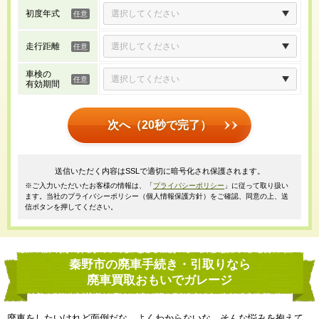
初度年式
走行距離
車検の
有効期間
次へ（20秒で完了）
送信いただく内容はSSLで適切に暗号化され保護されます。
※ご入力いただいたお客様の情報は、「
プライバシーポリシー
」に従って取り扱い
ます。当社のプライバシーポリシー（個人情報保護方針）をご確認、同意の上、送
信ボタンを押してください。
秦野市の廃車手続き・引取りなら
廃車買取おもいでガレージ
廃車をしたいけれど面倒だな、よくわからないな、そんな悩みを抱えて