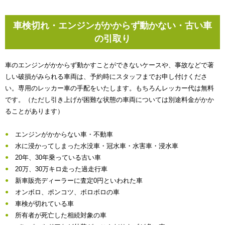
車検切れ・エンジンがかからず動かない・古い車
の引取り
車のエンジンがかからず動かすことができないケースや、事故などで著
しい破損がみられる車両は、予約時にスタッフまでお申し付けくださ
い。専用のレッカー車の手配をいたします。もちろんレッカー代は無料
です。（ただし引き上げが困難な状態の車両については別途料金がかか
ることがあります）
エンジンがかからない車・不動車
水に浸かってしまった水没車・冠水車・水害車・浸水車
20年、30年乗っている古い車
20万、30万キロ走った過走行車
新車販売ディーラーに査定0円といわれた車
オンボロ、ポンコツ、ボロボロの車
車検が切れている車
所有者が死亡した相続対象の車