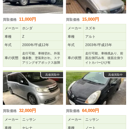
11,000円
15,000円
買取価格
買取価格
メーカー
ホンダ
メーカー
スズキ
車種
Z
車種
アルト
年式
2000年/平成12年
年式
2003年/平成15年
走行可能、車検切れ、外装
走行可能、車検残あり、前
車の状態
車の状態
傷多数、塗装剥がれ、ステ
面左側凹み有、後面左側ラ
アリングギアボックス故障
イトカバーひび有
高価買取中
高価買取中
32,000円
64,000円
買取価格
買取価格
メーカー
ニッサン
メーカー
ニッサン
車種
セレナ
車種
ノート