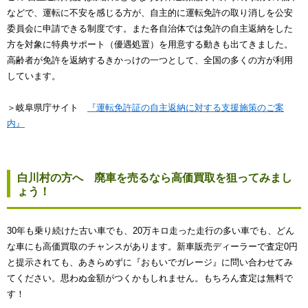
などで、運転に不安を感じる方が、自主的に運転免許の取り消しを公安
委員会に申請できる制度です。また各自治体では免許の自主返納をした
方を対象に特典サポート（優遇処置）を用意する動きも出てきました。
高齢者が免許を返納するきかっけの一つとして、全国の多くの方が利用
しています。
＞岐阜県庁サイト
『運転免許証の自主返納に対する支援施策のご案
内』
白川村の方へ 廃車を売るなら高価買取を狙ってみまし
ょう！
30年も乗り続けた古い車でも、20万キロ走った走行の多い車でも、どん
な車にも高価買取のチャンスがあります。新車販売ディーラーで査定0円
と提示されても、あきらめずに『おもいでガレージ』に問い合わせてみ
てください。思わぬ金額がつくかもしれません。もちろん査定は無料で
す！