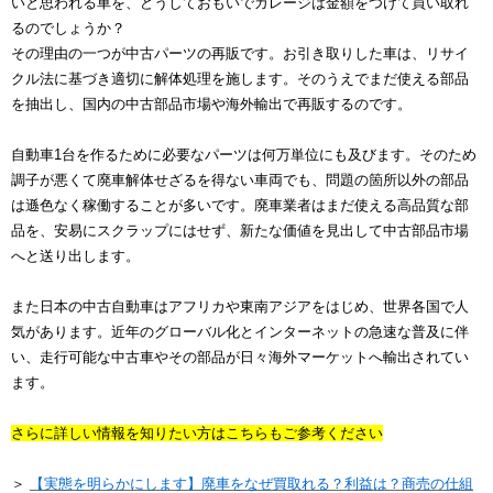
いと思われる車を、どうしておもいでガレージは金額をつけて買い取れ
るのでしょうか？
その理由の一つが中古パーツの再販です。お引き取りした車は、リサイ
クル法に基づき適切に解体処理を施します。そのうえでまだ使える部品
を抽出し、国内の中古部品市場や海外輸出で再販するのです。
自動車1台を作るために必要なパーツは何万単位にも及びます。そのため
調子が悪くて廃車解体せざるを得ない車両でも、問題の箇所以外の部品
は遜色なく稼働することが多いです。廃車業者はまだ使える高品質な部
品を、安易にスクラップにはせず、新たな価値を見出して中古部品市場
へと送り出します。
また日本の中古自動車はアフリカや東南アジアをはじめ、世界各国で人
気があります。近年のグローバル化とインターネットの急速な普及に伴
い、走行可能な中古車やその部品が日々海外マーケットへ輸出されてい
ます。
さらに詳しい情報を知りたい方はこちらもご参考ください
＞
【実態を明らかにします】廃車をなぜ買取れる？利益は？商売の仕組