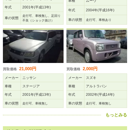
車種
ムーヴ
年式
2001年(平成13年)
年式
2004年(平成16年)
走行可、車検無し、足回り
車の状態
車の状態
走行可、車検あり
不良（ショック抜け）
21,000円
2,000円
買取価格
買取価格
メーカー
ニッサン
メーカー
スズキ
車種
ステージア
車種
アルトラパン
年式
2001年(平成13年)
年式
2002年(平成14年)
車の状態
車の状態
走行可、車検無し
走行可、車検無し
もっとみる