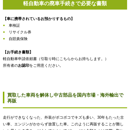
軽自動車の廃車手続きで必要な書類
【車に携帯されているお預かりするもの】
車検証
リサイクル券
自賠責保険
【お手続き書類】
軽自動車申請依頼書（引取り時にこちらからお持ちします。）
所有者の
お認印
をご用意ください。
買取した車両を解体し中古部品を国内市場・海外輸出で
再販
走行ができなくなった、外装がボコボコでキズも多い、30年もたった古
い車、エンジンがかからず放置した車。このように再販することが難し