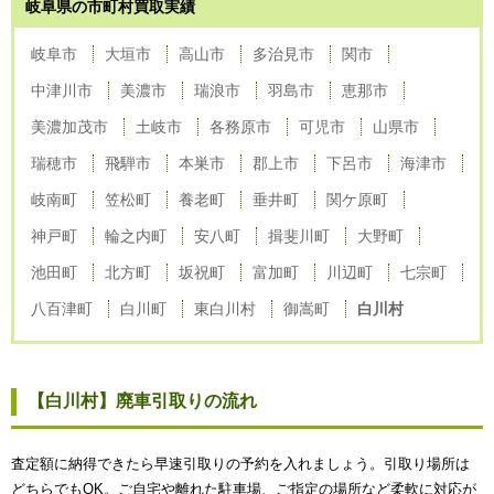
岐阜県の市町村買取実績
岐阜市
大垣市
高山市
多治見市
関市
中津川市
美濃市
瑞浪市
羽島市
恵那市
美濃加茂市
土岐市
各務原市
可児市
山県市
瑞穂市
飛騨市
本巣市
郡上市
下呂市
海津市
岐南町
笠松町
養老町
垂井町
関ケ原町
神戸町
輪之内町
安八町
揖斐川町
大野町
池田町
北方町
坂祝町
富加町
川辺町
七宗町
八百津町
白川町
東白川村
御嵩町
白川村
【白川村】廃車引取りの流れ
査定額に納得できたら早速引取りの予約を入れましょう。引取り場所は
どちらでもOK。ご自宅や離れた駐車場、ご指定の場所など柔軟に対応が