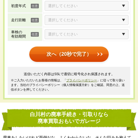
初度年式
走行距離
車検の
有効期間
次へ（20秒で完了）
送信いただく内容はSSLで適切に暗号化され保護されます。
※ご入力いただいたお客様の情報は、「
プライバシーポリシー
」に従って取り扱い
ます。当社のプライバシーポリシー（個人情報保護方針）をご確認、同意の上、送
信ボタンを押してください。
白川村の廃車手続き・引取りなら
廃車買取おもいでガレージ
廃車をしたいけれど面倒だな、よくわからないな、そんな悩みを抱えて