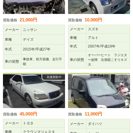
21,000円
10,000円
買取価格
買取価格
メーカー
スズキ
メーカー
ニッサン
車種
アルト
車種
デイズ
年式
2007年/平成19年
年式
2015年/平成27年
オーバーヒート ラジエタ
事故車、前方損傷、走行不
車の状態
ー故障 右側面こすりキズ
車の状態
能
大
高価買取中
45,000円
11,000円
買取価格
買取価格
メーカー
トヨタ
メーカー
ダイハツ
車種
クラウンマジェスタ