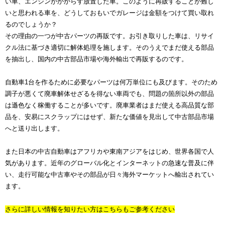
い車、エンジンがかからず放置した車。このように再販することが難し
いと思われる車を、どうしておもいでガレージは金額をつけて買い取れ
るのでしょうか？
その理由の一つが中古パーツの再販です。お引き取りした車は、リサイ
クル法に基づき適切に解体処理を施します。そのうえでまだ使える部品
を抽出し、国内の中古部品市場や海外輸出で再販するのです。
自動車1台を作るために必要なパーツは何万単位にも及びます。そのため
調子が悪くて廃車解体せざるを得ない車両でも、問題の箇所以外の部品
は遜色なく稼働することが多いです。廃車業者はまだ使える高品質な部
品を、安易にスクラップにはせず、新たな価値を見出して中古部品市場
へと送り出します。
また日本の中古自動車はアフリカや東南アジアをはじめ、世界各国で人
気があります。近年のグローバル化とインターネットの急速な普及に伴
い、走行可能な中古車やその部品が日々海外マーケットへ輸出されてい
ます。
さらに詳しい情報を知りたい方はこちらもご参考ください