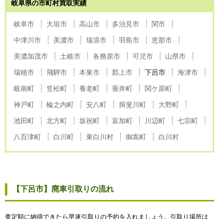
岐阜県の市町村買取実績
岐阜市
大垣市
高山市
多治見市
関市
中津川市
美濃市
瑞浪市
羽島市
恵那市
美濃加茂市
土岐市
各務原市
可児市
山県市
瑞穂市
飛騨市
本巣市
郡上市
下呂市
海津市
岐南町
笠松町
養老町
垂井町
関ケ原町
神戸町
輪之内町
安八町
揖斐川町
大野町
池田町
北方町
坂祝町
富加町
川辺町
七宗町
八百津町
白川町
東白川村
御嵩町
白川村
【下呂市】廃車引取りの流れ
査定額に納得できたら早速引取りの予約を入れましょう。引取り場所は