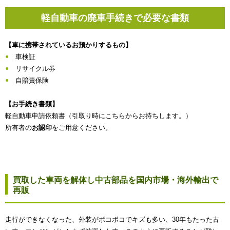
軽自動車の廃車手続きで必要な書類
【車に携帯されているお預かりするもの】
車検証
リサイクル券
自賠責保険
【お手続き書類】
軽自動車申請依頼書（引取り時にこちらからお持ちします。）
所有者の
お認印
をご用意ください。
買取した車両を解体し中古部品を国内市場・海外輸出で
再販
走行ができなくなった、外装がボコボコでキズも多い、30年もたった古