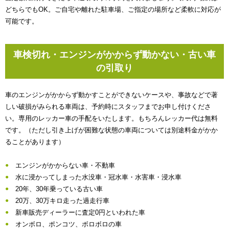
どちらでもOK。ご自宅や離れた駐車場、ご指定の場所など柔軟に対応が
可能です。
車検切れ・エンジンがかからず動かない・古い車
の引取り
車のエンジンがかからず動かすことができないケースや、事故などで著
しい破損がみられる車両は、予約時にスタッフまでお申し付けくださ
い。専用のレッカー車の手配をいたします。もちろんレッカー代は無料
です。（ただし引き上げが困難な状態の車両については別途料金がかか
ることがあります）
エンジンがかからない車・不動車
水に浸かってしまった水没車・冠水車・水害車・浸水車
20年、30年乗っている古い車
20万、30万キロ走った過走行車
新車販売ディーラーに査定0円といわれた車
オンボロ、ポンコツ、ボロボロの車