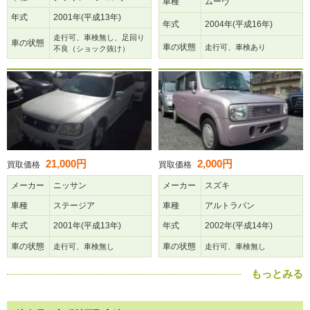
車種
ムーヴ
年式
2001年(平成13年)
年式
2004年(平成16年)
走行可、車検無し、足回り
車の状態
車の状態
走行可、車検あり
不良（ショック抜け）
21,000円
2,000円
買取価格
買取価格
メーカー
ニッサン
メーカー
スズキ
車種
ステージア
車種
アルトラパン
年式
2001年(平成13年)
年式
2002年(平成14年)
車の状態
車の状態
走行可、車検無し
走行可、車検無し
もっとみる