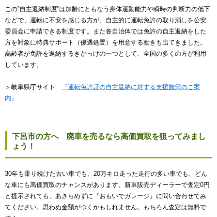
この”自主返納制度”は加齢にともなう身体運動能力や瞬時の判断力の低下
などで、運転に不安を感じる方が、自主的に運転免許の取り消しを公安
委員会に申請できる制度です。また各自治体では免許の自主返納をした
方を対象に特典サポート（優遇処置）を用意する動きも出てきました。
高齢者が免許を返納するきかっけの一つとして、全国の多くの方が利用
しています。
＞岐阜県庁サイト
『運転免許証の自主返納に対する支援施策のご案
内』
下呂市の方へ 廃車を売るなら高価買取を狙ってみまし
ょう！
30年も乗り続けた古い車でも、20万キロ走った走行の多い車でも、どん
な車にも高価買取のチャンスがあります。新車販売ディーラーで査定0円
と提示されても、あきらめずに『おもいでガレージ』に問い合わせてみ
てください。思わぬ金額がつくかもしれません。もちろん査定は無料で