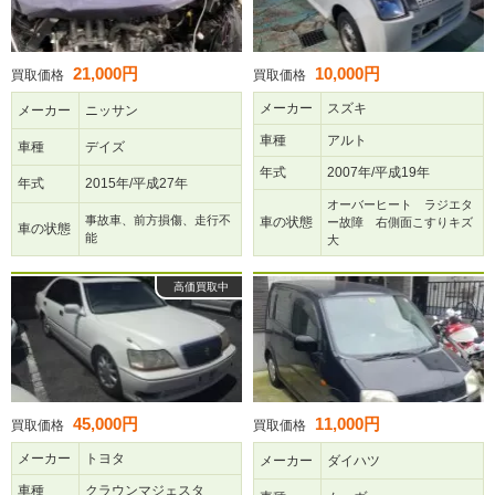
21,000円
10,000円
買取価格
買取価格
メーカー
スズキ
メーカー
ニッサン
車種
アルト
車種
デイズ
年式
2007年/平成19年
年式
2015年/平成27年
オーバーヒート ラジエタ
事故車、前方損傷、走行不
車の状態
ー故障 右側面こすりキズ
車の状態
能
大
高価買取中
45,000円
11,000円
買取価格
買取価格
メーカー
トヨタ
メーカー
ダイハツ
車種
クラウンマジェスタ