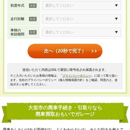
初度年式
走行距離
車検の
有効期間
次へ（20秒で完了）
送信いただく内容はSSLで適切に暗号化され保護されます。
※ご入力いただいたお客様の情報は、「
プライバシーポリシー
」に従って取り扱い
ます。当社のプライバシーポリシー（個人情報保護方針）をご確認、同意の上、送
信ボタンを押してください。
大垣市の廃車手続き・引取りなら
廃車買取おもいでガレージ
廃車をしたいけれど面倒だな、よくわからないな、そんな悩みを抱えて