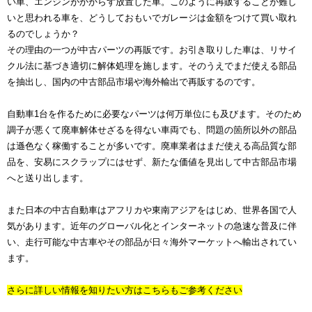
い車、エンジンがかからず放置した車。このように再販することが難し
いと思われる車を、どうしておもいでガレージは金額をつけて買い取れ
るのでしょうか？
その理由の一つが中古パーツの再販です。お引き取りした車は、リサイ
クル法に基づき適切に解体処理を施します。そのうえでまだ使える部品
を抽出し、国内の中古部品市場や海外輸出で再販するのです。
自動車1台を作るために必要なパーツは何万単位にも及びます。そのため
調子が悪くて廃車解体せざるを得ない車両でも、問題の箇所以外の部品
は遜色なく稼働することが多いです。廃車業者はまだ使える高品質な部
品を、安易にスクラップにはせず、新たな価値を見出して中古部品市場
へと送り出します。
また日本の中古自動車はアフリカや東南アジアをはじめ、世界各国で人
気があります。近年のグローバル化とインターネットの急速な普及に伴
い、走行可能な中古車やその部品が日々海外マーケットへ輸出されてい
ます。
さらに詳しい情報を知りたい方はこちらもご参考ください