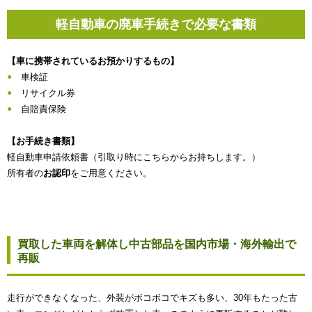
軽自動車の廃車手続きで必要な書類
【車に携帯されているお預かりするもの】
車検証
リサイクル券
自賠責保険
【お手続き書類】
軽自動車申請依頼書（引取り時にこちらからお持ちします。）
所有者の
お認印
をご用意ください。
買取した車両を解体し中古部品を国内市場・海外輸出で
再販
走行ができなくなった、外装がボコボコでキズも多い、30年もたった古