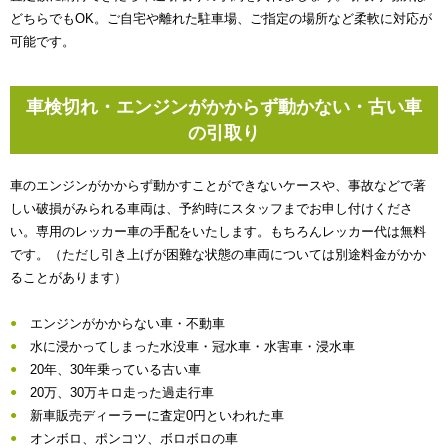
どちらでもOK。ご自宅や離れた駐車場、ご指定の場所など柔軟に対応が
可能です。
車検切れ・エンジンがかからず動かない・古い車
の引取り
車のエンジンがかからず動かすことができないケースや、事故などで著
しい破損がみられる車両は、予約時にスタッフまでお申し付けくださ
い。専用のレッカー車の手配をいたします。もちろんレッカー代は無料
です。（ただし引き上げが困難な状態の車両については別途料金がかか
ることがあります）
エンジンがかからない車・不動車
水に浸かってしまった水没車・冠水車・水害車・浸水車
20年、30年乗っている古い車
20万、30万キロ走った過走行車
新車販売ディーラーに査定0円といわれた車
オンボロ、ポンコツ、ボロボロの車