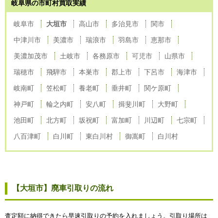
岐阜県の市町村買取実績
岐阜市
大垣市
高山市
多治見市
関市
中津川市
美濃市
瑞浪市
羽島市
恵那市
美濃加茂市
土岐市
各務原市
可児市
山県市
瑞穂市
飛騨市
本巣市
郡上市
下呂市
海津市
岐南町
笠松町
養老町
垂井町
関ケ原町
神戸町
輪之内町
安八町
揖斐川町
大野町
池田町
北方町
坂祝町
富加町
川辺町
七宗町
八百津町
白川町
東白川村
御嵩町
白川村
【大垣市】廃車引取りの流れ
査定額に納得できたら早速引取りの予約を入れましょう。引取り場所は