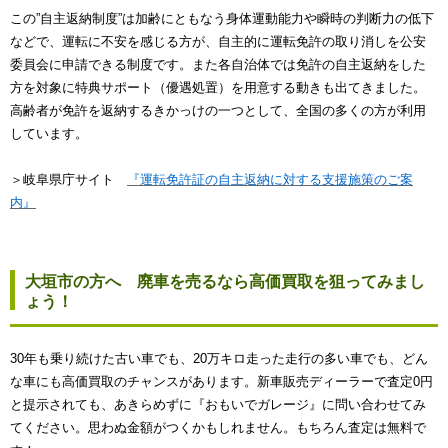
この”自主返納制度”は加齢にともなう身体運動能力や瞬時の判断力の低下
などで、運転に不安を感じる方が、自主的に運転免許の取り消しを公安
委員会に申請できる制度です。また各自治体では免許の自主返納をした
方を対象に特典サポート（優遇処置）を用意する動きも出てきました。
高齢者が免許を返納するきかっけの一つとして、全国の多くの方が利用
しています。
＞岐阜県庁サイト
『運転免許証の自主返納に対する支援施策のご案
内』
大垣市の方へ 廃車を売るなら高価買取を狙ってみまし
ょう！
30年も乗り続けた古い車でも、20万キロ走った走行の多い車でも、どん
な車にも高価買取のチャンスがあります。新車販売ディーラーで査定0円
と提示されても、あきらめずに『おもいでガレージ』に問い合わせてみ
てください。思わぬ金額がつくかもしれません。もちろん査定は無料で