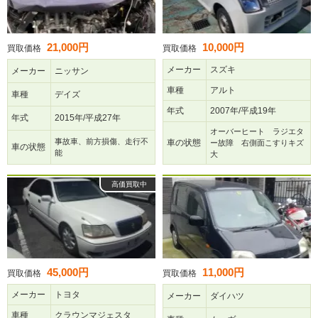
21,000円
10,000円
買取価格
買取価格
メーカー
スズキ
メーカー
ニッサン
車種
アルト
車種
デイズ
年式
2007年/平成19年
年式
2015年/平成27年
オーバーヒート ラジエタ
事故車、前方損傷、走行不
車の状態
ー故障 右側面こすりキズ
車の状態
能
大
高価買取中
45,000円
11,000円
買取価格
買取価格
メーカー
トヨタ
メーカー
ダイハツ
車種
クラウンマジェスタ