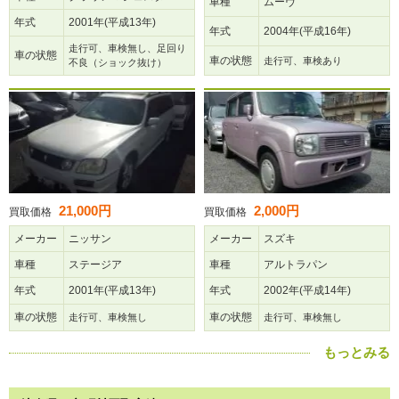
車種
ムーヴ
年式
2001年(平成13年)
年式
2004年(平成16年)
走行可、車検無し、足回り
車の状態
車の状態
走行可、車検あり
不良（ショック抜け）
21,000円
2,000円
買取価格
買取価格
メーカー
ニッサン
メーカー
スズキ
車種
ステージア
車種
アルトラパン
年式
2001年(平成13年)
年式
2002年(平成14年)
車の状態
車の状態
走行可、車検無し
走行可、車検無し
もっとみる