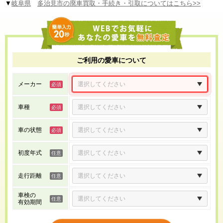
▼
岐阜県
多治見市の廃車買取・手続き・引取についてはこちら>>
ご利用の愛車について
メーカー
車種
車の状態
初度年式
走行距離
車検の
有効期間