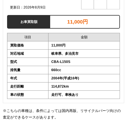
更新日：2026年8月9日
11,000円
お車買取額
項目
金額
買取価格
11,000円
対応地域
岐阜県、多治見市
型式
CBA-L150S
排気量
660cc
年式
2004年(平成16年)
走行距離
114,872km
車の状態
走行可、車検あり
※こちらの車種は、条件によっては国内再販、リサイクルパーツ向けの
査定ができるケースがあります。