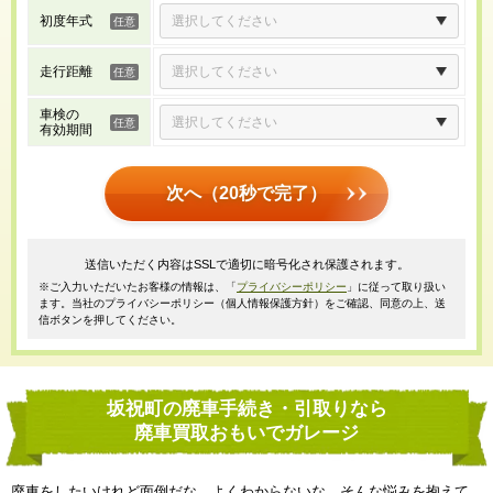
初度年式
走行距離
車検の
有効期間
次へ（20秒で完了）
送信いただく内容はSSLで適切に暗号化され保護されます。
※ご入力いただいたお客様の情報は、「
プライバシーポリシー
」に従って取り扱い
ます。当社のプライバシーポリシー（個人情報保護方針）をご確認、同意の上、送
信ボタンを押してください。
坂祝町の廃車手続き・引取りなら
廃車買取おもいでガレージ
廃車をしたいけれど面倒だな、よくわからないな、そんな悩みを抱えて