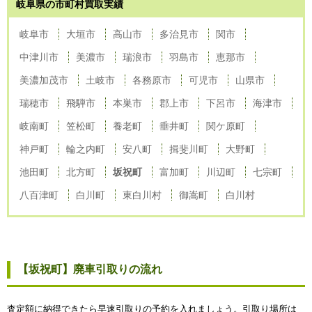
岐阜県の市町村買取実績
岐阜市
大垣市
高山市
多治見市
関市
中津川市
美濃市
瑞浪市
羽島市
恵那市
美濃加茂市
土岐市
各務原市
可児市
山県市
瑞穂市
飛騨市
本巣市
郡上市
下呂市
海津市
岐南町
笠松町
養老町
垂井町
関ケ原町
神戸町
輪之内町
安八町
揖斐川町
大野町
池田町
北方町
坂祝町
富加町
川辺町
七宗町
八百津町
白川町
東白川村
御嵩町
白川村
【坂祝町】廃車引取りの流れ
査定額に納得できたら早速引取りの予約を入れましょう。引取り場所は