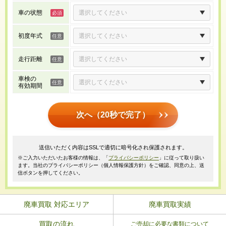
車の状態
初度年式
走行距離
車検の
有効期間
次へ（20秒で完了）
送信いただく内容はSSLで適切に暗号化され保護されます。
※ご入力いただいたお客様の情報は、「
プライバシーポリシー
」に従って取り扱い
ます。当社のプライバシーポリシー（個人情報保護方針）をご確認、同意の上、送
信ボタンを押してください。
廃車買取 対応エリア
廃車買取実績
買取の流れ
ご売却に必要な書類について