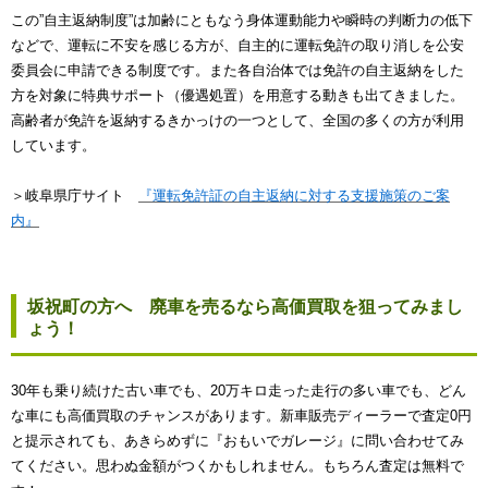
この”自主返納制度”は加齢にともなう身体運動能力や瞬時の判断力の低下
などで、運転に不安を感じる方が、自主的に運転免許の取り消しを公安
委員会に申請できる制度です。また各自治体では免許の自主返納をした
方を対象に特典サポート（優遇処置）を用意する動きも出てきました。
高齢者が免許を返納するきかっけの一つとして、全国の多くの方が利用
しています。
＞岐阜県庁サイト
『運転免許証の自主返納に対する支援施策のご案
内』
坂祝町の方へ 廃車を売るなら高価買取を狙ってみまし
ょう！
30年も乗り続けた古い車でも、20万キロ走った走行の多い車でも、どん
な車にも高価買取のチャンスがあります。新車販売ディーラーで査定0円
と提示されても、あきらめずに『おもいでガレージ』に問い合わせてみ
てください。思わぬ金額がつくかもしれません。もちろん査定は無料で