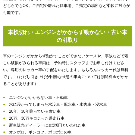
どちらでもOK。ご自宅や離れた駐車場、ご指定の場所など柔軟に対応が
可能です。
車検切れ・エンジンがかからず動かない・古い車
の引取り
車のエンジンがかからず動かすことができないケースや、事故などで著
しい破損がみられる車両は、予約時にスタッフまでお申し付けくださ
い。専用のレッカー車の手配をいたします。もちろんレッカー代は無料
です。（ただし引き上げが困難な状態の車両については別途料金がかか
ることがあります）
エンジンがかからない車・不動車
水に浸かってしまった水没車・冠水車・水害車・浸水車
20年、30年乗っている古い車
20万、30万キロ走った過走行車
新車販売ディーラーに査定0円といわれた車
オンボロ、ポンコツ、ボロボロの車