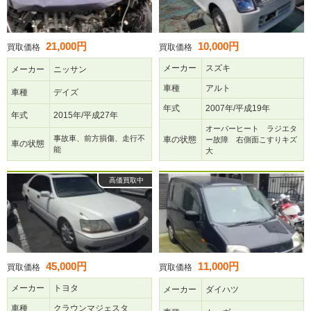
21,000円
10,000円
買取価格
買取価格
メーカー
スズキ
メーカー
ニッサン
車種
アルト
車種
デイズ
年式
2007年/平成19年
年式
2015年/平成27年
オーバーヒート ラジエタ
事故車、前方損傷、走行不
車の状態
ー故障 右側面こすりキズ
車の状態
能
大
高価買取中
45,000円
11,000円
買取価格
買取価格
メーカー
トヨタ
メーカー
ダイハツ
車種
クラウンマジェスタ