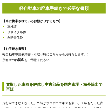
軽自動車の廃車手続きで必要な書類
【車に携帯されているお預かりするもの】
車検証
リサイクル券
自賠責保険
【お手続き書類】
軽自動車申請依頼書（引取り時にこちらからお持ちします。）
所有者の
お認印
をご用意ください。
買取した車両を解体し中古部品を国内市場・海外輸出で
再販
走行ができなくなった、外装がボコボコでキズも多い、30年もたった古