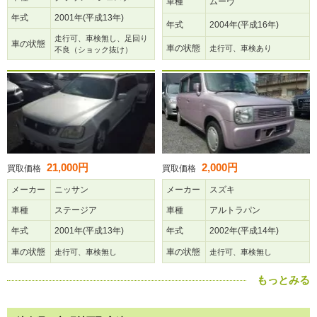
車種
ムーヴ
年式
2001年(平成13年)
年式
2004年(平成16年)
走行可、車検無し、足回り
車の状態
車の状態
走行可、車検あり
不良（ショック抜け）
21,000円
2,000円
買取価格
買取価格
メーカー
ニッサン
メーカー
スズキ
車種
ステージア
車種
アルトラパン
年式
2001年(平成13年)
年式
2002年(平成14年)
車の状態
車の状態
走行可、車検無し
走行可、車検無し
もっとみる