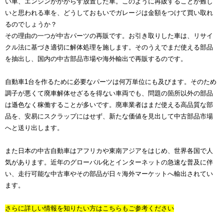
い車、エンジンがかからず放置した車。このように再販することが難し
いと思われる車を、どうしておもいでガレージは金額をつけて買い取れ
るのでしょうか？
その理由の一つが中古パーツの再販です。お引き取りした車は、リサイ
クル法に基づき適切に解体処理を施します。そのうえでまだ使える部品
を抽出し、国内の中古部品市場や海外輸出で再販するのです。
自動車1台を作るために必要なパーツは何万単位にも及びます。そのため
調子が悪くて廃車解体せざるを得ない車両でも、問題の箇所以外の部品
は遜色なく稼働することが多いです。廃車業者はまだ使える高品質な部
品を、安易にスクラップにはせず、新たな価値を見出して中古部品市場
へと送り出します。
また日本の中古自動車はアフリカや東南アジアをはじめ、世界各国で人
気があります。近年のグローバル化とインターネットの急速な普及に伴
い、走行可能な中古車やその部品が日々海外マーケットへ輸出されてい
ます。
さらに詳しい情報を知りたい方はこちらもご参考ください