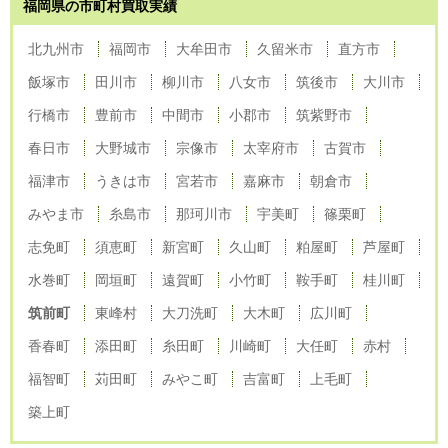
福岡県の市町村買取実績
北九州市
福岡市
大牟田市
久留米市
直方市
飯塚市
田川市
柳川市
八女市
筑後市
大川市
行橋市
豊前市
中間市
小郡市
筑紫野市
春日市
大野城市
宗像市
太宰府市
古賀市
福津市
うきは市
宮若市
嘉麻市
朝倉市
みやま市
糸島市
那珂川市
宇美町
篠栗町
志免町
須恵町
新宮町
久山町
粕屋町
芦屋町
水巻町
岡垣町
遠賀町
小竹町
鞍手町
桂川町
筑前町
東峰村
大刀洗町
大木町
広川町
香春町
添田町
糸田町
川崎町
大任町
赤村
福智町
苅田町
みやこ町
吉富町
上毛町
築上町