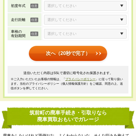
初度年式
走行距離
車検の
有効期間
次へ（20秒で完了）
送信いただく内容はSSLで適切に暗号化され保護されます。
※ご入力いただいたお客様の情報は、「
プライバシーポリシー
」に従って取り扱い
ます。当社のプライバシーポリシー（個人情報保護方針）をご確認、同意の上、送
信ボタンを押してください。
筑前町の廃車手続き・引取りなら
廃車買取おもいでガレージ
廃車をしたいけれど面倒だな、よくわからないな、そんな悩みを抱えて