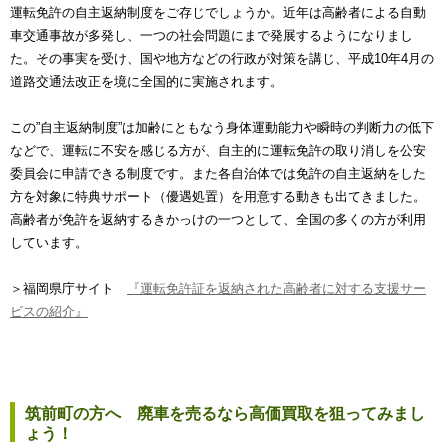
運転免許の自主返納制度をご存じでしょうか。近年は高齢者による自動
車交通事故が多発し、一つの社会問題にまで発展するようになりまし
た。その事実を受け、国や地方などの行政が対策を講じ、平成10年4月の
道路交通法改正を境に全国的に実施されます。
この”自主返納制度”は加齢にともなう身体運動能力や瞬時の判断力の低下
などで、運転に不安を感じる方が、自主的に運転免許の取り消しを公安
委員会に申請できる制度です。また各自治体では免許の自主返納をした
方を対象に特典サポート（優遇処置）を用意する動きも出てきました。
高齢者が免許を返納するきかっけの一つとして、全国の多くの方が利用
しています。
＞福岡県庁サイト
『運転免許証を返納された高齢者に対する支援サー
ビスの紹介』
筑前町の方へ 廃車を売るなら高価買取を狙ってみまし
ょう！