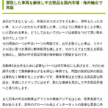
買取した車両を解体し中古部品を国内市場・海外輸出で
再販
走行ができなくなった、外装がボコボコでキズも多い、30年もたった古
い車、エンジンがかからず放置した車。このように再販することが難し
いと思われる車を、どうしておもいでガレージは金額をつけて買い取れ
るのでしょうか？
その理由の一つが中古パーツの再販です。お引き取りした車は、リサイ
クル法に基づき適切に解体処理を施します。そのうえでまだ使える部品
を抽出し、国内の中古部品市場や海外輸出で再販するのです。
自動車1台を作るために必要なパーツは何万単位にも及びます。そのため
調子が悪くて廃車解体せざるを得ない車両でも、問題の箇所以外の部品
は遜色なく稼働することが多いです。廃車業者はまだ使える高品質な部
品を、安易にスクラップにはせず、新たな価値を見出して中古部品市場
へと送り出します。
また日本の中古自動車はアフリカや東南アジアをはじめ、世界各国で人
気があります。近年のグローバル化とインターネットの急速な普及に伴