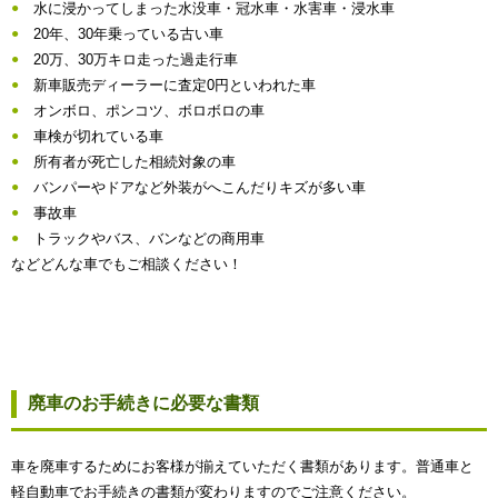
水に浸かってしまった水没車・冠水車・水害車・浸水車
20年、30年乗っている古い車
20万、30万キロ走った過走行車
新車販売ディーラーに査定0円といわれた車
オンボロ、ポンコツ、ボロボロの車
車検が切れている車
所有者が死亡した相続対象の車
バンパーやドアなど外装がへこんだりキズが多い車
事故車
トラックやバス、バンなどの商用車
などどんな車でもご相談ください！
廃車のお手続きに必要な書類
車を廃車するためにお客様が揃えていただく書類があります。普通車と
軽自動車でお手続きの書類が変わりますのでご注意ください。