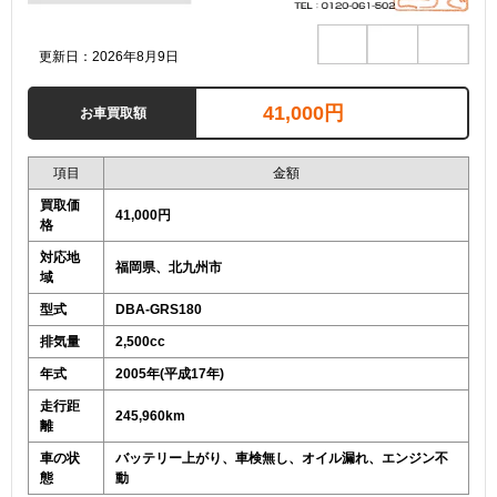
更新日：2026年8月9日
41,000円
お車買取額
項目
金額
買取価
41,000円
格
対応地
福岡県、北九州市
域
型式
DBA-GRS180
排気量
2,500cc
年式
2005年(平成17年)
走行距
245,960km
離
車の状
バッテリー上がり、車検無し、オイル漏れ、エンジン不
態
動