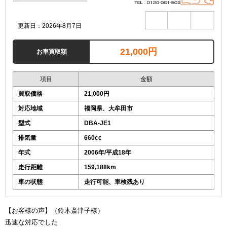
更新日：2026年8月7日
21,000円
お車買取額
項目
金額
買取価格
21,000円
対応地域
福岡県、大牟田市
型式
DBA-JE1
排気量
660cc
年式
2006年/平成18年
走行距離
159,188km
車の状態
走行可能、車検残あり
【お客様の声】（鈴木斎津子様）
迅速な対応でした