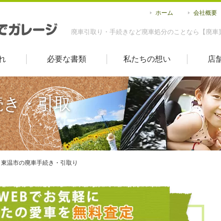
ホーム
会社概要
廃車引取り・手続きなど廃車処分のことなら【廃車
れ
必要な書類
私たちの想い
店
続き・引取
東温市の廃車手続き・引取り