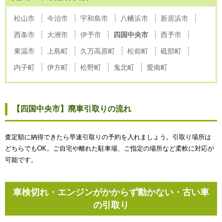
松山市
今治市
宇和島市
八幡浜市
新居浜市
西条市
大洲市
伊予市
四国中央市
西予市
東温市
上島町
久万高原町
松前町
砥部町
内子町
伊方町
松野町
鬼北町
愛南町
【四国中央市】廃車引取りの流れ
査定額に納得できたら早速引取りの予約を入れましょう。引取り場所は
どちらでもOK。ご自宅や離れた駐車場、ご指定の場所など柔軟に対応が
可能です。
車検切れ・エンジンがかからず動かない・古い車
の引取り