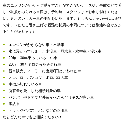
車のエンジンがかからず動かすことができないケースや、事故などで著
しい破損がみられる車両は、予約時にスタッフまでお申し付けくださ
い。専用のレッカー車の手配をいたします。もちろんレッカー代は無料
です。（ただし引き上げが困難な状態の車両については別途料金がかか
ることがあります）
エンジンがかからない車・不動車
水に浸かってしまった水没車・冠水車・水害車・浸水車
20年、30年乗っている古い車
20万、30万キロ走った過走行車
新車販売ディーラーに査定0円といわれた車
オンボロ、ポンコツ、ボロボロの車
車検が切れている車
所有者が死亡した相続対象の車
バンパーやドアなど外装がへこんだりキズが多い車
事故車
トラックやバス、バンなどの商用車
などどんな車でもご相談ください！