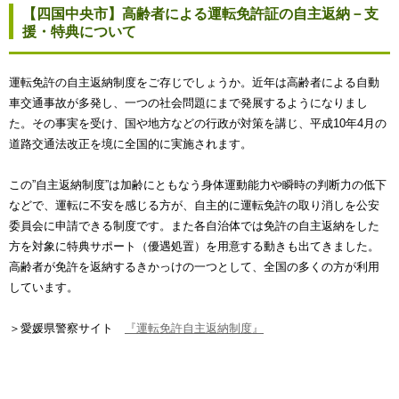
【四国中央市】高齢者による運転免許証の自主返納－支
援・特典について
運転免許の自主返納制度をご存じでしょうか。近年は高齢者による自動
車交通事故が多発し、一つの社会問題にまで発展するようになりまし
た。その事実を受け、国や地方などの行政が対策を講じ、平成10年4月の
道路交通法改正を境に全国的に実施されます。
この”自主返納制度”は加齢にともなう身体運動能力や瞬時の判断力の低下
などで、運転に不安を感じる方が、自主的に運転免許の取り消しを公安
委員会に申請できる制度です。また各自治体では免許の自主返納をした
方を対象に特典サポート（優遇処置）を用意する動きも出てきました。
高齢者が免許を返納するきかっけの一つとして、全国の多くの方が利用
しています。
＞愛媛県警察サイト
『運転免許自主返納制度』