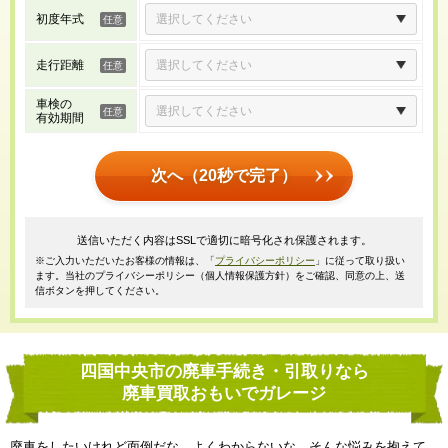
初度年式
走行距離
車検の
有効期間
次へ（20秒で完了）
送信いただく内容はSSLで適切に暗号化され保護されます。
※ご入力いただいたお客様の情報は、「
プライバシーポリシー
」に従って取り扱い
ます。当社のプライバシーポリシー（個人情報保護方針）をご確認、同意の上、送
信ボタンを押してください。
四国中央市の廃車手続き・引取りなら
廃車買取おもいでガレージ
廃車をしたいけれど面倒だな、よくわからないな、そんな悩みを抱えて