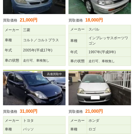
21,000円
18,000円
買取価格
買取価格
メーカー
スバル
メーカー
三菱
インプレッサスポーツワ
車種
コルト／コルトプラス
車種
ゴン
年式
2005年(平成17年)
年式
1997年(平成9年)
車の状態
走行可、車検無し
車の状態
走行可、車検無し
高価買取中
31,000円
21,000円
買取価格
買取価格
メーカー
トヨタ
メーカー
ホンダ
車種
パッソ
車種
ロゴ