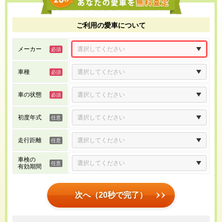
ご利用の愛車について
メーカー
車種
車の状態
初度年式
走行距離
車検の
有効期間
次へ（20秒で完了）