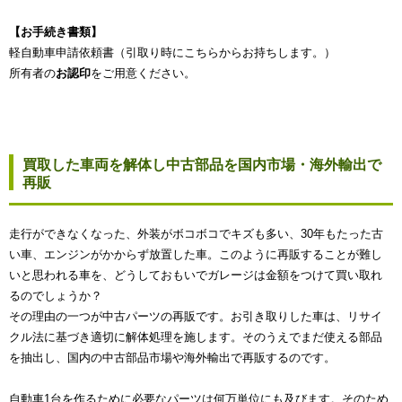
【お手続き書類】
軽自動車申請依頼書（引取り時にこちらからお持ちします。）
所有者の
お認印
をご用意ください。
買取した車両を解体し中古部品を国内市場・海外輸出で
再販
走行ができなくなった、外装がボコボコでキズも多い、30年もたった古
い車、エンジンがかからず放置した車。このように再販することが難し
いと思われる車を、どうしておもいでガレージは金額をつけて買い取れ
るのでしょうか？
その理由の一つが中古パーツの再販です。お引き取りした車は、リサイ
クル法に基づき適切に解体処理を施します。そのうえでまだ使える部品
を抽出し、国内の中古部品市場や海外輸出で再販するのです。
自動車1台を作るために必要なパーツは何万単位にも及びます。そのため