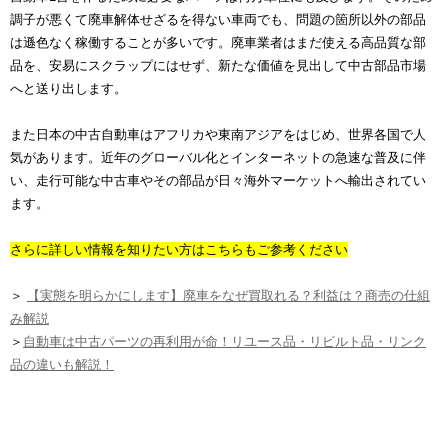
調子が悪くて廃車解体せざるを得ない車両でも、問題の箇所以外の部品
は遜色なく稼働することが多いです。廃車業者はまだ使える高品質な部
品を、安易にスクラップにはせず、新たな価値を見出して中古部品市場
へと送り出します。
また日本の中古自動車はアフリカや東南アジアをはじめ、世界各国で人
気があります。近年のグローバル化とインターネットの急速な普及に伴
い、走行可能な中古車やその部品が日々海外マーケットへ輸出されてい
ます。
さらに詳しい情報を知りたい方はこちらもご参考ください
＞
【実態を明らかにします】廃車をなぜ買取れる？利益は？商売の仕組
み解説
＞
自動車は中古パーツの再利用が命！リユース品・リビルト品・リンク
品の違いも解説！