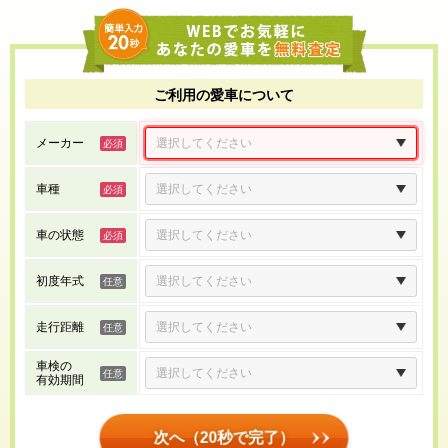
ご利用の愛車について
メーカー
車種
車の状態
初度年式
走行距離
車検の
有効期間
次へ（20秒で完了）