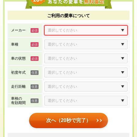
ご利用の愛車について
メーカー
車種
車の状態
初度年式
走行距離
車検の
有効期間
次へ（20秒で完了）