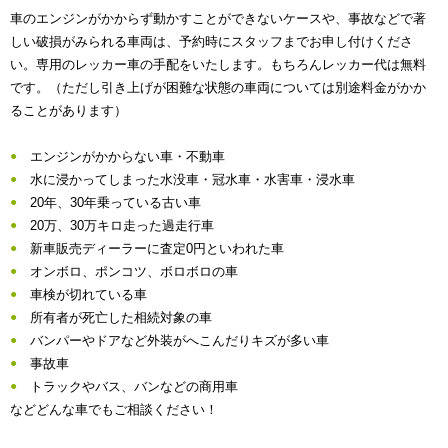
車のエンジンがかからず動かすことができないケースや、事故などで著
しい破損がみられる車両は、予約時にスタッフまでお申し付けくださ
い。専用のレッカー車の手配をいたします。もちろんレッカー代は無料
です。（ただし引き上げが困難な状態の車両については別途料金がかか
ることがあります）
エンジンがかからない車・不動車
水に浸かってしまった水没車・冠水車・水害車・浸水車
20年、30年乗っている古い車
20万、30万キロ走った過走行車
新車販売ディーラーに査定0円といわれた車
オンボロ、ポンコツ、ボロボロの車
車検が切れている車
所有者が死亡した相続対象の車
バンパーやドアなど外装がへこんだりキズが多い車
事故車
トラックやバス、バンなどの商用車
などどんな車でもご相談ください！