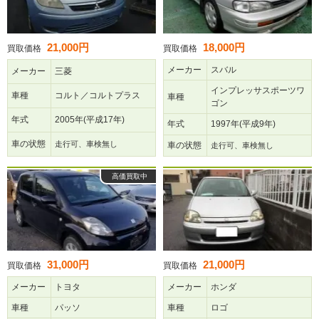
21,000円
18,000円
買取価格
買取価格
メーカー
スバル
メーカー
三菱
インプレッサスポーツワ
車種
コルト／コルトプラス
車種
ゴン
年式
2005年(平成17年)
年式
1997年(平成9年)
車の状態
走行可、車検無し
車の状態
走行可、車検無し
高価買取中
31,000円
21,000円
買取価格
買取価格
メーカー
トヨタ
メーカー
ホンダ
車種
パッソ
車種
ロゴ