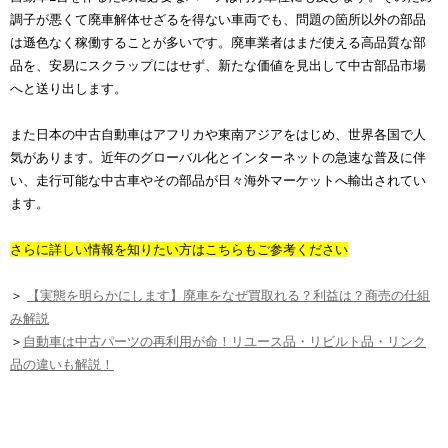
調子が悪くて廃車解体せざるを得ない車両でも、問題の箇所以外の部品
は遜色なく稼働することが多いです。廃車業者はまだ使える高品質な部
品を、安易にスクラップにはせず、新たな価値を見出して中古部品市場
へと送り出します。
また日本の中古自動車はアフリカや東南アジアをはじめ、世界各国で人
気があります。近年のグローバル化とインターネットの急速な普及に伴
い、走行可能な中古車やその部品が日々海外マーケットへ輸出されてい
ます。
さらに詳しい情報を知りたい方はこちらもご参考ください
＞
【実態を明らかにします】廃車をなぜ買取れる？利益は？商売の仕組
み解説
＞
自動車は中古パーツの再利用が命！リユース品・リビルト品・リンク
品の違いも解説！