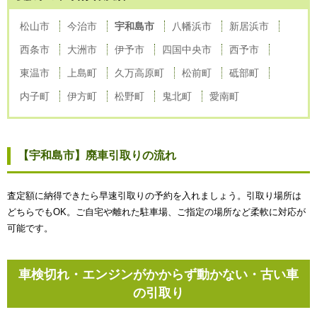
松山市
今治市
宇和島市
八幡浜市
新居浜市
西条市
大洲市
伊予市
四国中央市
西予市
東温市
上島町
久万高原町
松前町
砥部町
内子町
伊方町
松野町
鬼北町
愛南町
【宇和島市】廃車引取りの流れ
査定額に納得できたら早速引取りの予約を入れましょう。引取り場所は
どちらでもOK。ご自宅や離れた駐車場、ご指定の場所など柔軟に対応が
可能です。
車検切れ・エンジンがかからず動かない・古い車
の引取り