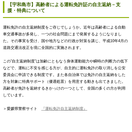
【宇和島市】高齢者による運転免許証の自主返納－支
援・特典について
運転免許の自主返納制度をご存じでしょうか。近年は高齢者による自動
車交通事故が多発し、一つの社会問題にまで発展するようになりまし
た。その事実を受け、国や地方などの行政が対策を講じ、平成10年4月の
道路交通法改正を境に全国的に実施されます。
この”自主返納制度”は加齢にともなう身体運動能力や瞬時の判断力の低下
などで、運転に不安を感じる方が、自主的に運転免許の取り消しを公安
委員会に申請できる制度です。また各自治体では免許の自主返納をした
方を対象に特典サポート（優遇処置）を用意する動きも出てきました。
高齢者が免許を返納するきかっけの一つとして、全国の多くの方が利用
しています。
＞愛媛県警察サイト
『運転免許自主返納制度』