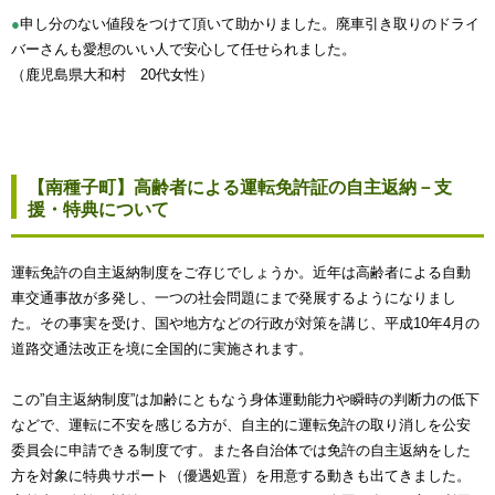
●
申し分のない値段をつけて頂いて助かりました。廃車引き取りのドライ
バーさんも愛想のいい人で安心して任せられました。
（鹿児島県大和村 20代女性）
【南種子町】高齢者による運転免許証の自主返納－支
援・特典について
運転免許の自主返納制度をご存じでしょうか。近年は高齢者による自動
車交通事故が多発し、一つの社会問題にまで発展するようになりまし
た。その事実を受け、国や地方などの行政が対策を講じ、平成10年4月の
道路交通法改正を境に全国的に実施されます。
この”自主返納制度”は加齢にともなう身体運動能力や瞬時の判断力の低下
などで、運転に不安を感じる方が、自主的に運転免許の取り消しを公安
委員会に申請できる制度です。また各自治体では免許の自主返納をした
方を対象に特典サポート（優遇処置）を用意する動きも出てきました。