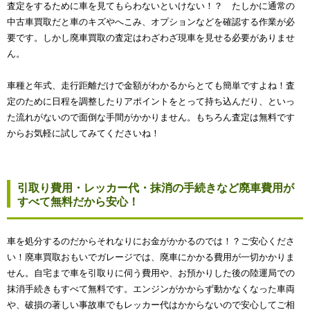
査定をするために車を見てもらわないといけない！？ たしかに通常の
中古車買取だと車のキズやへこみ、オプションなどを確認する作業が必
要です。しかし廃車買取の査定はわざわざ現車を見せる必要がありませ
ん。
車種と年式、走行距離だけで金額がわかるからとても簡単ですよね！査
定のために日程を調整したりアポイントをとって持ち込んだり、といっ
た流れがないので面倒な手間がかかりません。もちろん査定は無料です
からお気軽に試してみてくださいね！
引取り費用・レッカー代・抹消の手続きなど廃車費用が
すべて無料だから安心！
車を処分するのだからそれなりにお金がかかるのでは！？ご安心くださ
い！廃車買取おもいでガレージでは、廃車にかかる費用が一切かかりま
せん。自宅まで車を引取りに伺う費用や、お預かりした後の陸運局での
抹消手続きもすべて無料です。エンジンがかからず動かなくなった車両
や、破損の著しい事故車でもレッカー代はかからないので安心してご相