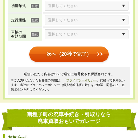
初度年式
走行距離
車検の
有効期間
次へ（20秒で完了）
送信いただく内容はSSLで適切に暗号化され保護されます。
※ご入力いただいたお客様の情報は、「
プライバシーポリシー
」に従って取り扱い
ます。当社のプライバシーポリシー（個人情報保護方針）をご確認、同意の上、送
信ボタンを押してください。
南種子町の廃車手続き・引取りなら
廃車買取おもいでガレージ
お知らせ