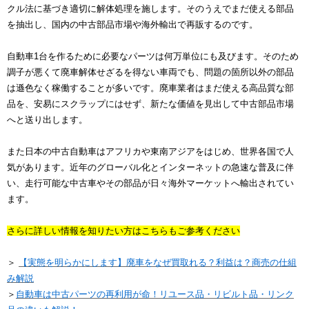
クル法に基づき適切に解体処理を施します。そのうえでまだ使える部品
を抽出し、国内の中古部品市場や海外輸出で再販するのです。
自動車1台を作るために必要なパーツは何万単位にも及びます。そのため
調子が悪くて廃車解体せざるを得ない車両でも、問題の箇所以外の部品
は遜色なく稼働することが多いです。廃車業者はまだ使える高品質な部
品を、安易にスクラップにはせず、新たな価値を見出して中古部品市場
へと送り出します。
また日本の中古自動車はアフリカや東南アジアをはじめ、世界各国で人
気があります。近年のグローバル化とインターネットの急速な普及に伴
い、走行可能な中古車やその部品が日々海外マーケットへ輸出されてい
ます。
さらに詳しい情報を知りたい方はこちらもご参考ください
＞
【実態を明らかにします】廃車をなぜ買取れる？利益は？商売の仕組
み解説
＞
自動車は中古パーツの再利用が命！リユース品・リビルト品・リンク