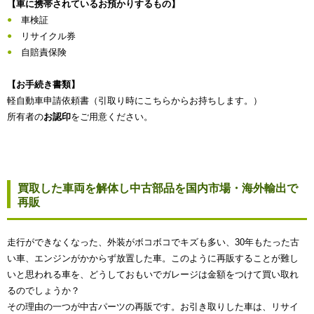
【車に携帯されているお預かりするもの】
車検証
リサイクル券
自賠責保険
【お手続き書類】
軽自動車申請依頼書（引取り時にこちらからお持ちします。）
所有者の
お認印
をご用意ください。
買取した車両を解体し中古部品を国内市場・海外輸出で
再販
走行ができなくなった、外装がボコボコでキズも多い、30年もたった古
い車、エンジンがかからず放置した車。このように再販することが難し
いと思われる車を、どうしておもいでガレージは金額をつけて買い取れ
るのでしょうか？
その理由の一つが中古パーツの再販です。お引き取りした車は、リサイ