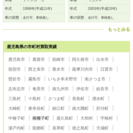
車種
ファンカーゴ
車種
ワゴンＲ
年式
1999年(平成11年)
年式
2003年(平成15年)
車の状態
車の状態
走行可、車検無し
走行可、車検無し
もっとみる
鹿児島県の市町村買取実績
鹿児島市
鹿屋市
枕崎市
阿久根市
出水市
指宿市
西之表市
垂水市
薩摩川内市
日置市
曽於市
霧島市
いちき串木野市
南さつま市
志布志市
奄美市
南九州市
伊佐市
姶良市
三島村
十島村
さつま町
長島町
湧水町
大崎町
東串良町
錦江町
南大隅町
肝付町
中種子町
南種子町
屋久島町
大和村
宇検村
瀬戸内町
龍郷町
喜界町
徳之島町
天城町