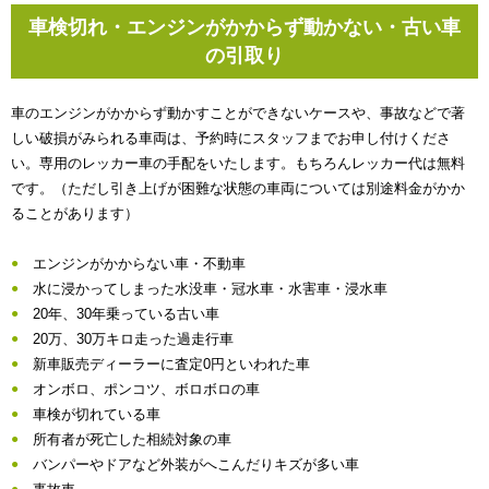
車検切れ・エンジンがかからず動かない・古い車
の引取り
車のエンジンがかからず動かすことができないケースや、事故などで著
しい破損がみられる車両は、予約時にスタッフまでお申し付けくださ
い。専用のレッカー車の手配をいたします。もちろんレッカー代は無料
です。（ただし引き上げが困難な状態の車両については別途料金がかか
ることがあります）
エンジンがかからない車・不動車
水に浸かってしまった水没車・冠水車・水害車・浸水車
20年、30年乗っている古い車
20万、30万キロ走った過走行車
新車販売ディーラーに査定0円といわれた車
オンボロ、ポンコツ、ボロボロの車
車検が切れている車
所有者が死亡した相続対象の車
バンパーやドアなど外装がへこんだりキズが多い車