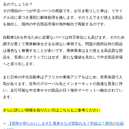
るのでしょうか？
その理由の一つが中古パーツの再販です。お引き取りした車は、リサイ
クル法に基づき適切に解体処理を施します。そのうえでまだ使える部品
を抽出し、国内の中古部品市場や海外輸出で再販するのです。
自動車1台を作るために必要なパーツは何万単位にも及びます。そのため
調子が悪くて廃車解体せざるを得ない車両でも、問題の箇所以外の部品
は遜色なく稼働することが多いです。廃車業者はまだ使える高品質な部
品を、安易にスクラップにはせず、新たな価値を見出して中古部品市場
へと送り出します。
また日本の中古自動車はアフリカや東南アジアをはじめ、世界各国で人
気があります。近年のグローバル化とインターネットの急速な普及に伴
い、走行可能な中古車やその部品が日々海外マーケットへ輸出されてい
ます。
さらに詳しい情報を知りたい方はこちらもご参考ください
＞
【実態を明らかにします】廃車をなぜ買取れる？利益は？商売の仕組