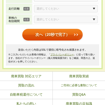
走行距離
車検の
有効期間
次へ（20秒で完了）
送信いただく内容はSSLで適切に暗号化され保護されます。
※ご入力いただいたお客様の情報は、「
プライバシーポリシー
」に従って取り扱い
ます。当社のプライバシーポリシー（個人情報保護方針）をご確認、同意の上、送
信ボタンを押してください。
廃車買取 対応エリア
廃車買取実績
買取の流れ
ご売却に必要な書類について
自動車税還付について
買取Q&A
私たちの想い
廃車買取の豆知識