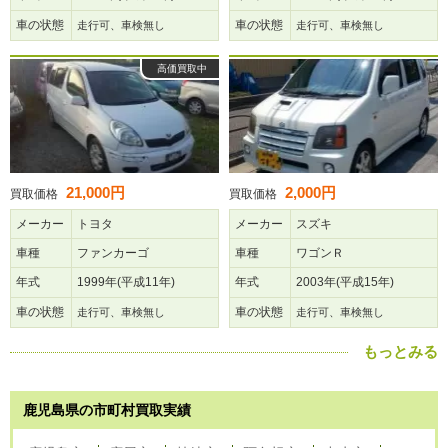
車の状態
車の状態
走行可、車検無し
走行可、車検無し
高価買取中
21,000円
2,000円
買取価格
買取価格
メーカー
トヨタ
メーカー
スズキ
車種
ファンカーゴ
車種
ワゴンＲ
年式
1999年(平成11年)
年式
2003年(平成15年)
車の状態
車の状態
走行可、車検無し
走行可、車検無し
もっとみる
鹿児島県の市町村買取実績