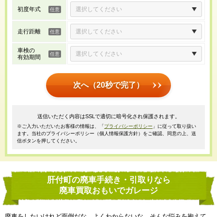
初度年式
走行距離
車検の
有効期間
次へ（20秒で完了）
送信いただく内容はSSLで適切に暗号化され保護されます。
※ご入力いただいたお客様の情報は、「
プライバシーポリシー
」に従って取り扱い
ます。当社のプライバシーポリシー（個人情報保護方針）をご確認、同意の上、送
信ボタンを押してください。
肝付町の廃車手続き・引取りなら
廃車買取おもいでガレージ
廃車をしたいけれど面倒だな、よくわからないな、そんな悩みを抱えて