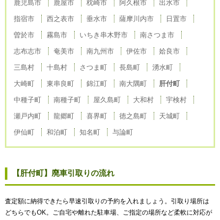
鹿児島市
鹿屋市
枕崎市
阿久根市
出水市
指宿市
西之表市
垂水市
薩摩川内市
日置市
曽於市
霧島市
いちき串木野市
南さつま市
志布志市
奄美市
南九州市
伊佐市
姶良市
三島村
十島村
さつま町
長島町
湧水町
大崎町
東串良町
錦江町
南大隅町
肝付町
中種子町
南種子町
屋久島町
大和村
宇検村
瀬戸内町
龍郷町
喜界町
徳之島町
天城町
伊仙町
和泊町
知名町
与論町
【肝付町】廃車引取りの流れ
査定額に納得できたら早速引取りの予約を入れましょう。引取り場所は
どちらでもOK。ご自宅や離れた駐車場、ご指定の場所など柔軟に対応が