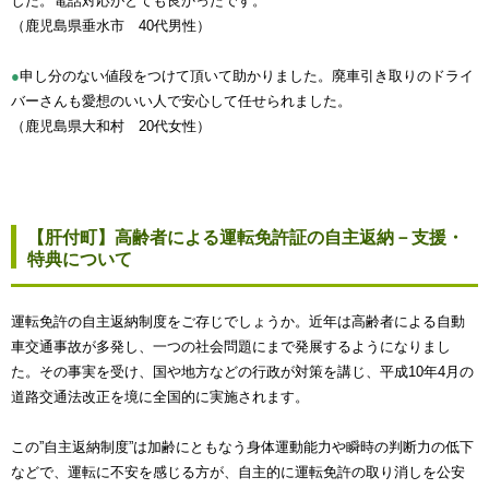
した。電話対応がとても良かったです。
（鹿児島県垂水市 40代男性）
●
申し分のない値段をつけて頂いて助かりました。廃車引き取りのドライ
バーさんも愛想のいい人で安心して任せられました。
（鹿児島県大和村 20代女性）
【肝付町】高齢者による運転免許証の自主返納－支援・
特典について
運転免許の自主返納制度をご存じでしょうか。近年は高齢者による自動
車交通事故が多発し、一つの社会問題にまで発展するようになりまし
た。その事実を受け、国や地方などの行政が対策を講じ、平成10年4月の
道路交通法改正を境に全国的に実施されます。
この”自主返納制度”は加齢にともなう身体運動能力や瞬時の判断力の低下
などで、運転に不安を感じる方が、自主的に運転免許の取り消しを公安