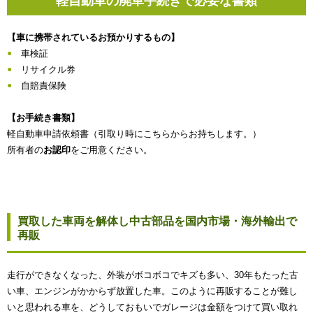
軽自動車の廃車手続きで必要な書類
【車に携帯されているお預かりするもの】
車検証
リサイクル券
自賠責保険
【お手続き書類】
軽自動車申請依頼書（引取り時にこちらからお持ちします。）
所有者の
お認印
をご用意ください。
買取した車両を解体し中古部品を国内市場・海外輸出で
再販
走行ができなくなった、外装がボコボコでキズも多い、30年もたった古
い車、エンジンがかからず放置した車。このように再販することが難し
いと思われる車を、どうしておもいでガレージは金額をつけて買い取れ