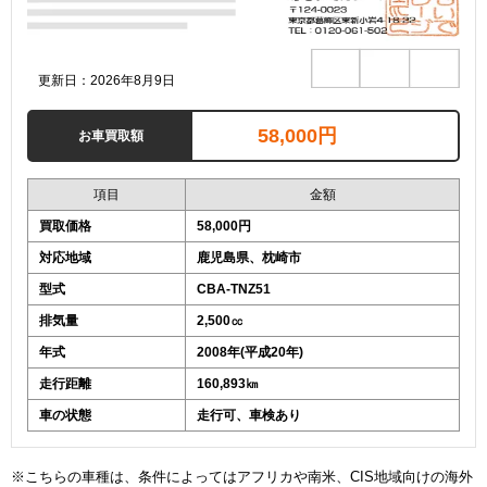
更新日：2026年8月9日
58,000円
お車買取額
項目
金額
買取価格
58,000円
対応地域
鹿児島県、枕崎市
型式
CBA-TNZ51
排気量
2,500㏄
年式
2008年(平成20年)
走行距離
160,893㎞
車の状態
走行可、車検あり
※こちらの車種は、条件によってはアフリカや南米、CIS地域向けの海外