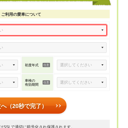
ご利用の愛車について
初度年式
車検の
有効期間
次へ（20秒で完了）
はSSLで適切に暗号化され保護されます。