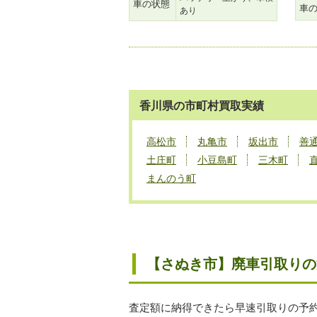
車の状態
車
あり
香川県の市町村買取実績
高松市
丸亀市
坂出市
善
土庄町
小豆島町
三木町
まんのう町
【さぬき市】廃車引取りの
査定額に納得できたら早速引取りの予