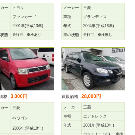
ーカー
トヨタ
メーカー
三菱
種
ファンカーゴ
車種
グランディス
式
2001年(平成13年)
年式
2004年(平成16年)
の状態
走行可、車検あり
車の状態
走行可、車検無し
3,000円
28,000円
価格
買取価格
メーカー
三菱
ーカー
三菱
車種
エアトレック
種
ekワゴン
年式
2001年(平成13年)
式
2006年(平成18年)
バッテリー上がり、車検