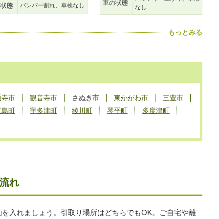
車の状態
の状態
バンパー割れ、車検なし
なし
もっとみる
通寺市
観音寺市
さぬき市
東かがわ市
三豊市
直島町
宇多津町
綾川町
琴平町
多度津町
流れ
約を入れましょう。引取り場所はどちらでもOK。ご自宅や離