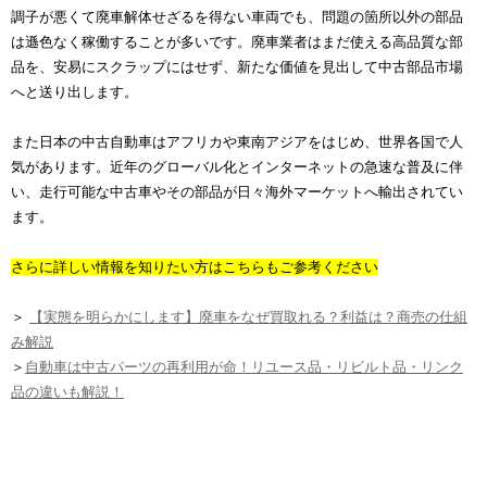
調子が悪くて廃車解体せざるを得ない車両でも、問題の箇所以外の部品
は遜色なく稼働することが多いです。廃車業者はまだ使える高品質な部
品を、安易にスクラップにはせず、新たな価値を見出して中古部品市場
へと送り出します。
また日本の中古自動車はアフリカや東南アジアをはじめ、世界各国で人
気があります。近年のグローバル化とインターネットの急速な普及に伴
い、走行可能な中古車やその部品が日々海外マーケットへ輸出されてい
ます。
さらに詳しい情報を知りたい方はこちらもご参考ください
＞
【実態を明らかにします】廃車をなぜ買取れる？利益は？商売の仕組
み解説
＞
自動車は中古パーツの再利用が命！リユース品・リビルト品・リンク
品の違いも解説！