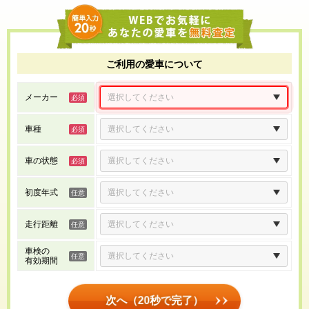
ご利用の愛車について
メーカー
車種
車の状態
初度年式
走行距離
車検の
有効期間
次へ（20秒で完了）