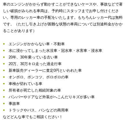
車のエンジンがかからず動かすことができないケースや、事故などで著
しい破損がみられる車両は、予約時にスタッフまでお申し付けくださ
い。専用のレッカー車の手配をいたします。もちろんレッカー代は無料
です。（ただし引き上げが困難な状態の車両については別途料金がかか
ることがあります）
エンジンがかからない車・不動車
水に浸かってしまった水没車・冠水車・水害車・浸水車
20年、30年乗っている古い車
20万、30万キロ走った過走行車
新車販売ディーラーに査定0円といわれた車
オンボロ、ポンコツ、ボロボロの車
車検が切れている車
所有者が死亡した相続対象の車
バンパーやドアなど外装がへこんだりキズが多い車
事故車
トラックやバス、バンなどの商用車
などどんな車でもご相談ください！