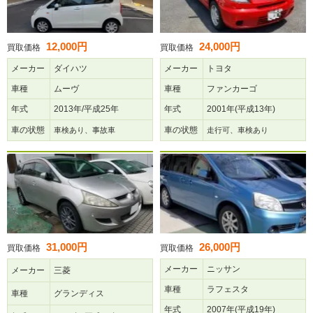
12,000円
24,000円
買取価格
買取価格
メーカー
ダイハツ
メーカー
トヨタ
車種
ムーヴ
車種
ファンカーゴ
年式
2013年/平成25年
年式
2001年(平成13年)
車の状態
車の状態
車検あり、事故車
走行可、車検あり
31,000円
26,000円
買取価格
買取価格
メーカー
ニッサン
メーカー
三菱
車種
ラフェスタ
車種
グランディス
年式
2007年(平成19年)