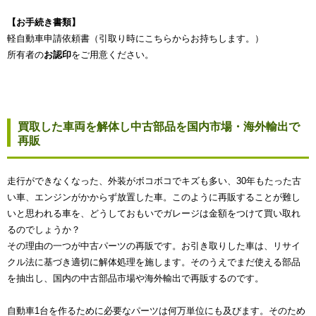
【お手続き書類】
軽自動車申請依頼書（引取り時にこちらからお持ちします。）
所有者の
お認印
をご用意ください。
買取した車両を解体し中古部品を国内市場・海外輸出で
再販
走行ができなくなった、外装がボコボコでキズも多い、30年もたった古
い車、エンジンがかからず放置した車。このように再販することが難し
いと思われる車を、どうしておもいでガレージは金額をつけて買い取れ
るのでしょうか？
その理由の一つが中古パーツの再販です。お引き取りした車は、リサイ
クル法に基づき適切に解体処理を施します。そのうえでまだ使える部品
を抽出し、国内の中古部品市場や海外輸出で再販するのです。
自動車1台を作るために必要なパーツは何万単位にも及びます。そのため