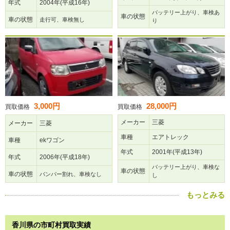
年式
2004年(平成16年)
バッテリー上がり、車検あ
車の状態
車の状態
走行可、車検無し
り
3,000円
28,000円
買取価格
買取価格
メーカー
三菱
メーカー
三菱
車種
エアトレック
車種
ekワゴン
年式
2001年(平成13年)
年式
2006年(平成18年)
バッテリー上がり、車検な
車の状態
車の状態
バンパー割れ、車検なし
し
もっとみる
香川県の市町村買取実績