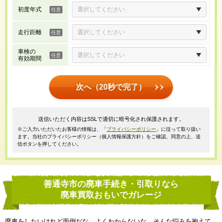
初度年式
走行距離
車検の
有効期間
次へ（20秒で完了）
送信いただく内容はSSLで適切に暗号化され保護されます。
※ご入力いただいたお客様の情報は、「
プライバシーポリシー
」に従って取り扱い
ます。当社のプライバシーポリシー（個人情報保護方針）をご確認、同意の上、送
信ボタンを押してください。
善通寺市の廃車手続き・引取りなら
廃車買取おもいでガレージ
廃車をしたいけれど面倒だな、よくわからないな、そんな悩みを抱えて