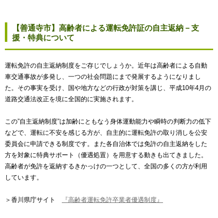
【善通寺市】高齢者による運転免許証の自主返納－支
援・特典について
運転免許の自主返納制度をご存じでしょうか。近年は高齢者による自動
車交通事故が多発し、一つの社会問題にまで発展するようになりまし
た。その事実を受け、国や地方などの行政が対策を講じ、平成10年4月の
道路交通法改正を境に全国的に実施されます。
この”自主返納制度”は加齢にともなう身体運動能力や瞬時の判断力の低下
などで、運転に不安を感じる方が、自主的に運転免許の取り消しを公安
委員会に申請できる制度です。また各自治体では免許の自主返納をした
方を対象に特典サポート（優遇処置）を用意する動きも出てきました。
高齢者が免許を返納するきかっけの一つとして、全国の多くの方が利用
しています。
＞香川県庁サイト
『高齢者運転免許卒業者優遇制度』