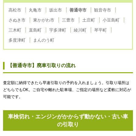
高松市
丸亀市
坂出市
善通寺市
観音寺市
さぬき市
東かがわ市
三豊市
土庄町
小豆島町
三木町
直島町
宇多津町
綾川町
琴平町
多度津町
まんのう町
【善通寺市】廃車引取りの流れ
査定額に納得できたら早速引取りの予約を入れましょう。引取り場所は
どちらでもOK。ご自宅や離れた駐車場、ご指定の場所など柔軟に対応が
可能です。
車検切れ・エンジンがかからず動かない・古い車
の引取り