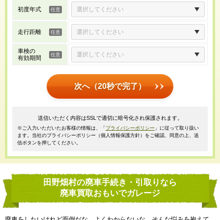
初度年式
走行距離
車検の
有効期間
次へ（20秒で完了）
送信いただく内容はSSLで適切に暗号化され保護されます。
※ご入力いただいたお客様の情報は、「
プライバシーポリシー
」に従って取り扱い
ます。当社のプライバシーポリシー（個人情報保護方針）をご確認、同意の上、送
信ボタンを押してください。
田野畑村の廃車手続き・引取りなら
廃車買取おもいでガレージ
廃車をしたいけれど面倒だな、よくわからないな、そんな悩みを抱えて