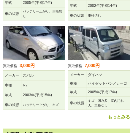
年式
2005年(平成17年)
年式
2002年(平成14年)
バッテリー上がり、車検無
車の状態
車の状態
車検切れ
し
3,000円
7,000円
買取価格
買取価格
メーカー
ダイハツ
メーカー
スバル
車種
ハイゼットバン／カーゴ
車種
R2
年式
2005年(平成17年)
年式
2003年(平成15年)
キズ、凹み多、室内汚れ
車の状態
車の状態
バッテリー上がり、キズ
大、車検なし
もっとみる