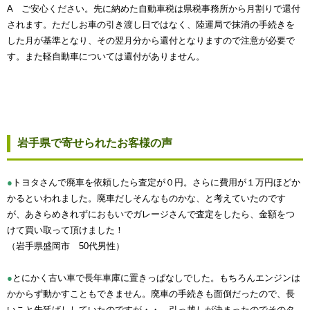
A ご安心ください。先に納めた自動車税は県税事務所から月割りで還付
されます。ただしお車の引き渡し日ではなく、陸運局で抹消の手続きを
した月が基準となり、その翌月分から還付となりますので注意が必要で
す。また軽自動車については還付がありません。
岩手県で寄せられたお客様の声
●
トヨタさんで廃車を依頼したら査定が０円。さらに費用が１万円ほどか
かるといわれました。廃車だしそんなものかな、と考えていたのです
が、あきらめきれずにおもいでガレージさんで査定をしたら、金額をつ
けて買い取って頂けました！
（岩手県盛岡市 50代男性）
●
とにかく古い車で長年車庫に置きっぱなしでした。もちろんエンジンは
かからず動かすこともできません。廃車の手続きも面倒だったので、長
いこと先延ばししていたのですが・・。引っ越しが決まったのでそのタ