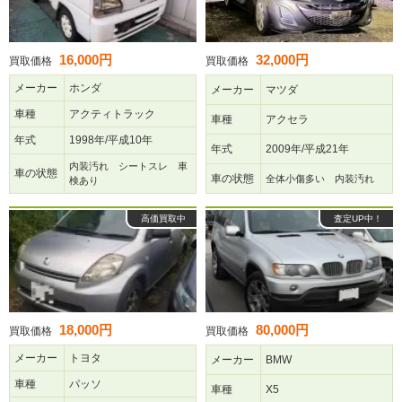
16,000円
32,000円
買取価格
買取価格
メーカー
ホンダ
メーカー
マツダ
車種
アクティトラック
車種
アクセラ
年式
1998年/平成10年
年式
2009年/平成21年
内装汚れ シートスレ 車
車の状態
車の状態
全体小傷多い 内装汚れ
検あり
高価買取中
査定UP中！
18,000円
80,000円
買取価格
買取価格
メーカー
トヨタ
メーカー
BMW
車種
パッソ
車種
X5