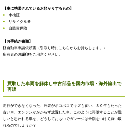
【車に携帯されているお預かりするもの】
車検証
リサイクル券
自賠責保険
【お手続き書類】
軽自動車申請依頼書（引取り時にこちらからお持ちします。）
所有者の
お認印
をご用意ください。
買取した車両を解体し中古部品を国内市場・海外輸出で
再販
走行ができなくなった、外装がボコボコでキズも多い、３０年もたった
古い車、エンジンがかからず放置した車。このように再販することが難
しいと思われる車を、どうしておもいでガレージは金額をつけて買い取
れるのでしょうか？