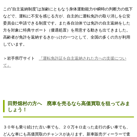
この”自主返納制度”は加齢にともなう身体運動能力や瞬時の判断力の低下
などで、運転に不安を感じる方が、自主的に運転免許の取り消しを公安
委員会に申請できる制度です。また各自治体では免許の自主返納をした
方を対象に特典サポート（優遇処置）を用意する動きも出てきました。
高齢者が免許を返納するきかっけの一つとして、全国の多くの方が利用
しています。
＞岩手県庁サイト
『運転免許証を自主返納された方への支援につい
て』
田野畑村の方へ 廃車を売るなら高価買取を狙ってみま
しょう！
３０年も乗り続けた古い車でも、２０万キロ走った走行の多い車でも、
どんな車にも高価買取のチャンスがあります。新車販売ディーラーで査