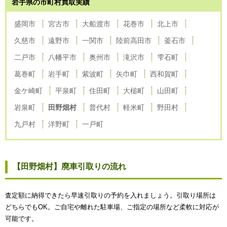
岩手県の市町村買取実績
盛岡市
宮古市
大船渡市
花巻市
北上市
久慈市
遠野市
一関市
陸前高田市
釜石市
二戸市
八幡平市
奥州市
滝沢市
雫石町
葛巻町
岩手町
紫波町
矢巾町
西和賀町
金ケ崎町
平泉町
住田町
大槌町
山田町
岩泉町
田野畑村
普代村
軽米町
野田村
九戸村
洋野町
一戸町
【田野畑村】廃車引取りの流れ
査定額に納得できたら早速引取りの予約を入れましょう。引取り場所は
どちらでもOK。ご自宅や離れた駐車場、ご指定の場所など柔軟に対応が
可能です。