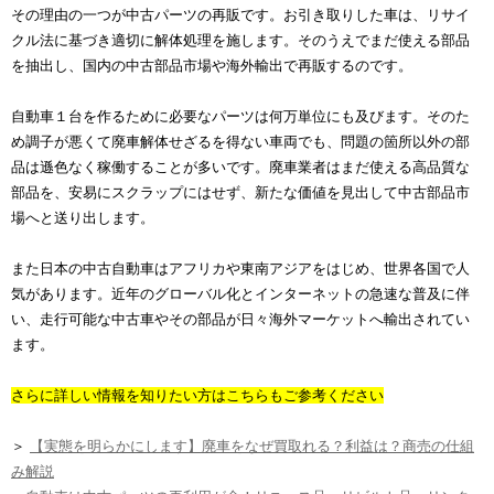
その理由の一つが中古パーツの再販です。お引き取りした車は、リサイ
クル法に基づき適切に解体処理を施します。そのうえでまだ使える部品
を抽出し、国内の中古部品市場や海外輸出で再販するのです。
自動車１台を作るために必要なパーツは何万単位にも及びます。そのた
め調子が悪くて廃車解体せざるを得ない車両でも、問題の箇所以外の部
品は遜色なく稼働することが多いです。廃車業者はまだ使える高品質な
部品を、安易にスクラップにはせず、新たな価値を見出して中古部品市
場へと送り出します。
また日本の中古自動車はアフリカや東南アジアをはじめ、世界各国で人
気があります。近年のグローバル化とインターネットの急速な普及に伴
い、走行可能な中古車やその部品が日々海外マーケットへ輸出されてい
ます。
さらに詳しい情報を知りたい方はこちらもご参考ください
＞
【実態を明らかにします】廃車をなぜ買取れる？利益は？商売の仕組
み解説