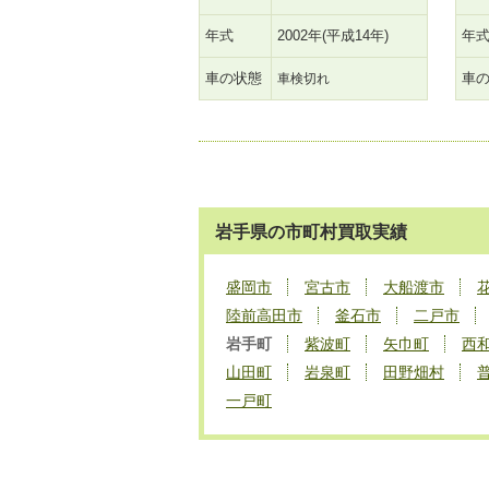
年式
2002年(平成14年)
年
車の状態
車
車検切れ
岩手県の市町村買取実績
盛岡市
宮古市
大船渡市
陸前高田市
釜石市
二戸市
岩手町
紫波町
矢巾町
西
山田町
岩泉町
田野畑村
一戸町