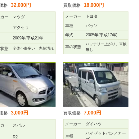
32,000円
18,000円
価格
買取価格
メーカー
トヨタ
ーカー
マツダ
車種
パッソ
種
アクセラ
年式
2005年(平成17年)
式
2009年/平成21年
バッテリー上がり、車検
車の状態
の状態
全体小傷多い 内装汚れ
無し
3,000円
7,000円
価格
買取価格
メーカー
ダイハツ
ーカー
スバル
ハイゼットバン／カー
車種
種
R2