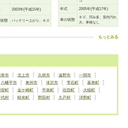
ゴ
年式
2005年(平成17年)
式
2003年(平成15年)
キズ、凹み多、室内汚れ
車の状態
の状態
バッテリー上がり、キズ
大、車検なし
もっとみる
花巻市
北上市
久慈市
遠野市
一関市
八幡平市
奥州市
滝沢市
雫石町
葛巻町
和賀町
金ケ崎町
平泉町
住田町
大槌町
普代村
軽米町
野田村
九戸村
洋野町