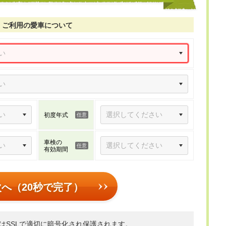
ご利用の愛車について
初度年式
車検の
有効期間
次へ（20秒で完了）
はSSLで適切に暗号化され保護されます。