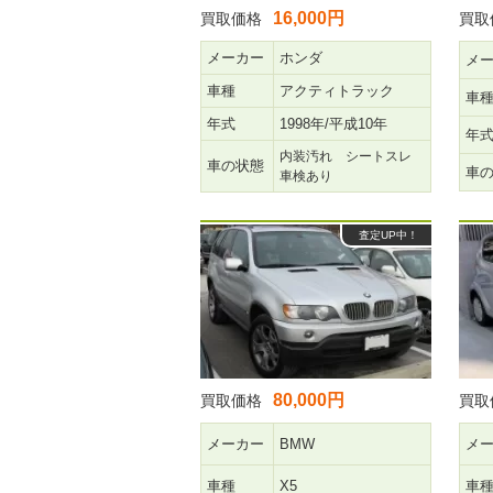
16,000円
買取価格
買取
メーカー
ホンダ
メ
車種
アクティトラック
車
年式
1998年/平成10年
年
内装汚れ シートスレ
車の状態
車
車検あり
査定UP中！
80,000円
買取価格
買取
メーカー
BMW
メ
車種
X5
車