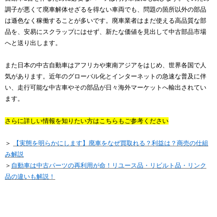
調子が悪くて廃車解体せざるを得ない車両でも、問題の箇所以外の部品
は遜色なく稼働することが多いです。廃車業者はまだ使える高品質な部
品を、安易にスクラップにはせず、新たな価値を見出して中古部品市場
へと送り出します。
また日本の中古自動車はアフリカや東南アジアをはじめ、世界各国で人
気があります。近年のグローバル化とインターネットの急速な普及に伴
い、走行可能な中古車やその部品が日々海外マーケットへ輸出されてい
ます。
さらに詳しい情報を知りたい方はこちらもご参考ください
＞
【実態を明らかにします】廃車をなぜ買取れる？利益は？商売の仕組
み解説
＞
自動車は中古パーツの再利用が命！リユース品・リビルト品・リンク
品の違いも解説！