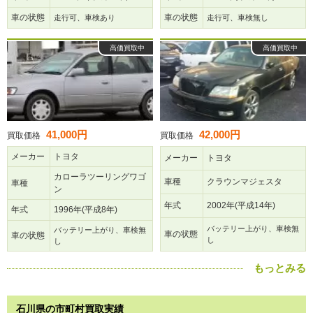
車の状態
車の状態
走行可、車検あり
走行可、車検無し
高価買取中
高価買取中
41,000円
42,000円
買取価格
買取価格
メーカー
トヨタ
メーカー
トヨタ
カローラツーリングワゴ
車種
クラウンマジェスタ
車種
ン
年式
2002年(平成14年)
年式
1996年(平成8年)
バッテリー上がり、車検無
バッテリー上がり、車検無
車の状態
車の状態
し
し
もっとみる
石川県の市町村買取実績