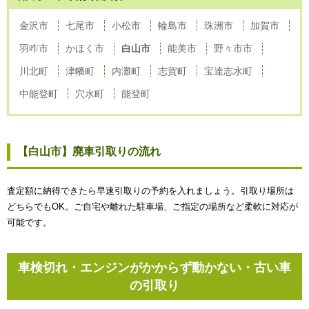
金沢市
七尾市
小松市
輪島市
珠洲市
加賀市
羽咋市
かほく市
白山市
能美市
野々市市
川北町
津幡町
内灘町
志賀町
宝達志水町
中能登町
穴水町
能登町
【白山市】廃車引取りの流れ
査定額に納得できたら早速引取りの予約を入れましょう。引取り場所は
どちらでもOK。ご自宅や離れた駐車場、ご指定の場所など柔軟に対応が
可能です。
車検切れ・エンジンがかからず動かない・古い車
の引取り