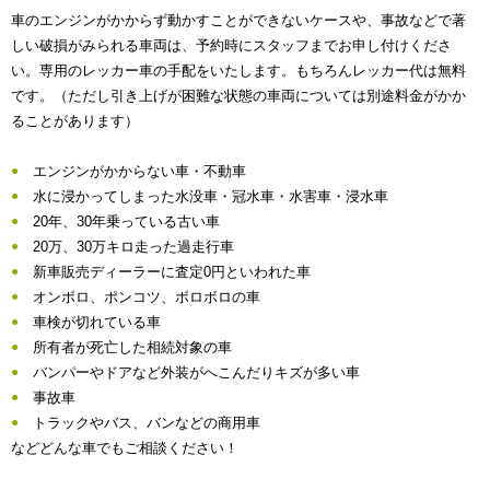
車のエンジンがかからず動かすことができないケースや、事故などで著
しい破損がみられる車両は、予約時にスタッフまでお申し付けくださ
い。専用のレッカー車の手配をいたします。もちろんレッカー代は無料
です。（ただし引き上げが困難な状態の車両については別途料金がかか
ることがあります）
エンジンがかからない車・不動車
水に浸かってしまった水没車・冠水車・水害車・浸水車
20年、30年乗っている古い車
20万、30万キロ走った過走行車
新車販売ディーラーに査定0円といわれた車
オンボロ、ポンコツ、ボロボロの車
車検が切れている車
所有者が死亡した相続対象の車
バンパーやドアなど外装がへこんだりキズが多い車
事故車
トラックやバス、バンなどの商用車
などどんな車でもご相談ください！