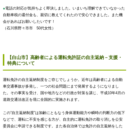
●
電話の対応が気持ちよく即決しました。いまいち理解できていなかった
自動車税の還付金も、親切に教えてくれたので安心できました。また機
会があればお願いしたいです！
（石川県野々市市 50代女性）
【白山市】高齢者による運転免許証の自主返納－支援・
特典について
運転免許の自主返納制度をご存じでしょうか。近年は高齢者による自動
車交通事故が多発し、一つの社会問題にまで発展するようになりまし
た。その事実を受け、国や地方などの行政が対策を講じ、平成10年4月の
道路交通法改正を境に全国的に実施されます。
この”自主返納制度”は加齢にともなう身体運動能力や瞬時の判断力の低下
などで、運転に不安を感じる方が、自主的に運転免許の取り消しを公安
委員会に申請できる制度です。また各自治体では免許の自主返納をした