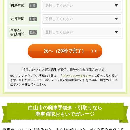
初度年式
走行距離
車検の
有効期間
次へ（20秒で完了）
送信いただく内容はSSLで適切に暗号化され保護されます。
※ご入力いただいたお客様の情報は、「
プライバシーポリシー
」に従って取り扱い
ます。当社のプライバシーポリシー（個人情報保護方針）をご確認、同意の上、送
信ボタンを押してください。
白山市の廃車手続き・引取りなら
廃車買取おもいでガレージ
廃車をしたいけれど面倒だな、よくわからないな、そんな悩みを抱えて