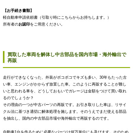
【お手続き書類】
軽自動車申請依頼書（引取り時にこちらからお持ちします。）
所有者の
お認印
をご用意ください。
買取した車両を解体し中古部品を国内市場・海外輸出で
再販
走行ができなくなった、外装がボコボコでキズも多い、30年もたった古
い車、エンジンがかからず放置した車。このように再販することが難し
いと思われる車を、どうしておもいでガレージは金額をつけて買い取れ
るのでしょうか？
その理由の一つが中古パーツの再販です。お引き取りした車は、リサイ
クル法に基づき適切に解体処理を施します。そのうえでまだ使える部品
を抽出し、国内の中古部品市場や海外輸出で再販するのです。
自動車1台を作るために必要なパーツは何万単位にも及びます。そのため