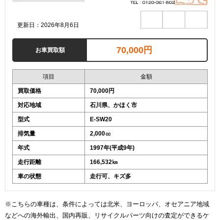
更新日：2026年8月6日
70,000円
お車買取額
項目
金額
買取価格
70,000円
対応地域
石川県、かほく市
型式
E-SW20
排気量
2,000㏄
年式
1997年(平成9年)
走行距離
166,532㎞
車の状態
走行可、キズ多
※こちらの車種は、条件によっては北米、ヨーロッパ、オセアニア地域
などへの海外輸出、国内再販、リサイクルパーツ向けの査定ができるケ