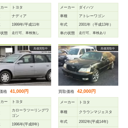
ーカー
トヨタ
メーカー
ダイハツ
種
ナディア
車種
アトレーワゴン
式
1999年/平成11年
年式
2001年（平成13年）
の状態
走行可、車検無し
車の状態
走行可、車検あり
高価買取中
高価買取中
41,000円
42,000円
価格
買取価格
ーカー
トヨタ
メーカー
トヨタ
カローラツーリングワ
車種
クラウンマジェスタ
種
ゴン
年式
2002年(平成14年)
式
1996年(平成8年)