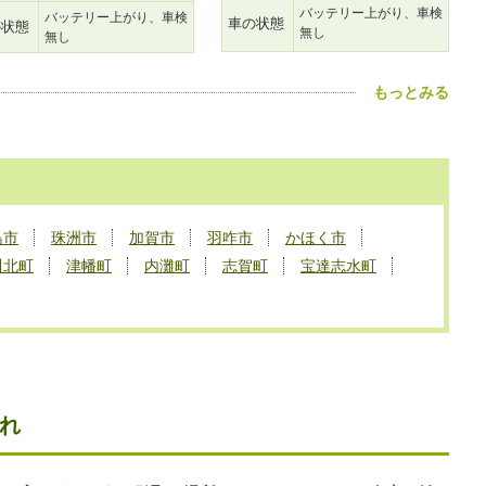
バッテリー上がり、車検
バッテリー上がり、車検
車の状態
の状態
無し
無し
もっとみる
島市
珠洲市
加賀市
羽咋市
かほく市
川北町
津幡町
内灘町
志賀町
宝達志水町
れ