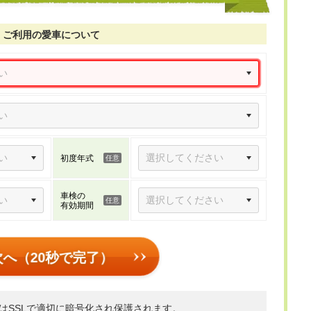
ご利用の愛車について
初度年式
車検の
有効期間
次へ（20秒で完了）
はSSLで適切に暗号化され保護されます。