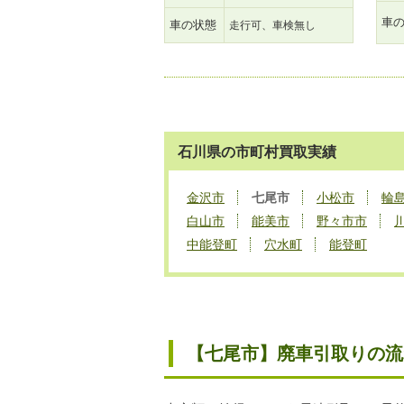
車
車の状態
走行可、車検無し
石川県の市町村買取実績
金沢市
七尾市
小松市
輪
白山市
能美市
野々市市
中能登町
穴水町
能登町
【七尾市】廃車引取りの流