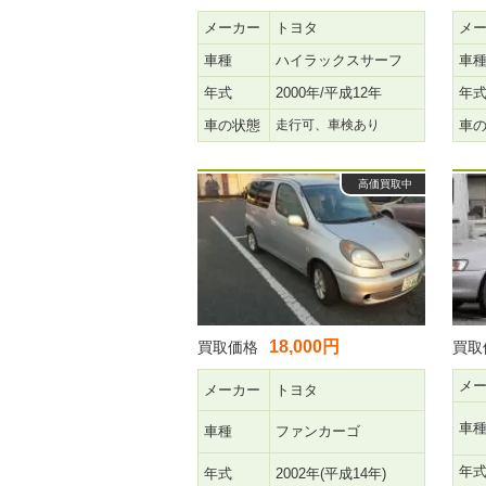
メーカー
トヨタ
メ
車種
ハイラックスサーフ
車
年式
2000年/平成12年
年
車の状態
走行可、車検あり
車
高価買取中
18,000円
買取価格
買取
メ
メーカー
トヨタ
車
車種
ファンカーゴ
年
年式
2002年(平成14年)