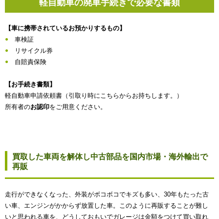
軽自動車の廃車手続きで必要な書類
【車に携帯されているお預かりするもの】
車検証
リサイクル券
自賠責保険
【お手続き書類】
軽自動車申請依頼書（引取り時にこちらからお持ちします。）
所有者の
お認印
をご用意ください。
買取した車両を解体し中古部品を国内市場・海外輸出で
再販
走行ができなくなった、外装がボコボコでキズも多い、30年もたった古
い車、エンジンがかからず放置した車。このように再販することが難し
いと思われる車を、どうしておもいでガレージは金額をつけて買い取れ