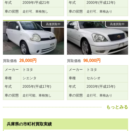
年式
2009年/平成21年
年式
2000年(平成12年)
車の状態
車の状態
走行可、車検無し
走行可、車検あり
高価買取中
高価買取中
26,000円
96,000円
買取価格
買取価格
メーカー
トヨタ
メーカー
トヨタ
車種
シエンタ
車種
セルシオ
年式
2005年(平成17年)
年式
2003年(平成15年)
車の状態
車の状態
走行可能、車検無し
走行可、車検あり
もっとみる
兵庫県の市町村買取実績