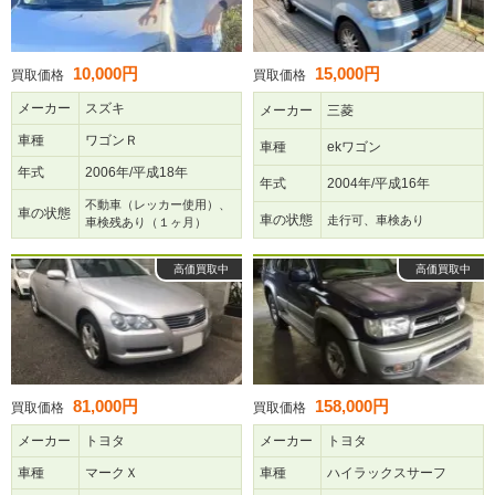
10,000円
15,000円
買取価格
買取価格
メーカー
スズキ
メーカー
三菱
車種
ワゴンＲ
車種
ekワゴン
年式
2006年/平成18年
年式
2004年/平成16年
不動車（レッカー使用）、
車の状態
車の状態
走行可、車検あり
車検残あり（１ヶ月）
高価買取中
高価買取中
81,000円
158,000円
買取価格
買取価格
メーカー
トヨタ
メーカー
トヨタ
車種
マークＸ
車種
ハイラックスサーフ