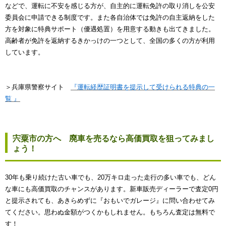
などで、運転に不安を感じる方が、自主的に運転免許の取り消しを公安
委員会に申請できる制度です。また各自治体では免許の自主返納をした
方を対象に特典サポート（優遇処置）を用意する動きも出てきました。
高齢者が免許を返納するきかっけの一つとして、全国の多くの方が利用
しています。
＞兵庫県警察サイト
『運転経歴証明書を提示して受けられる特典の一
覧 』
宍粟市の方へ 廃車を売るなら高価買取を狙ってみまし
ょう！
30年も乗り続けた古い車でも、20万キロ走った走行の多い車でも、どん
な車にも高価買取のチャンスがあります。新車販売ディーラーで査定0円
と提示されても、あきらめずに『おもいでガレージ』に問い合わせてみ
てください。思わぬ金額がつくかもしれません。もちろん査定は無料で
す！