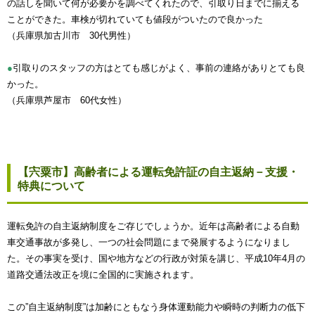
の話しを聞いて何が必要かを調べてくれたので、引取り日までに揃える
ことができた。車検が切れていても値段がついたので良かった
（兵庫県加古川市 30代男性）
●
引取りのスタッフの方はとても感じがよく、事前の連絡がありとても良
かった。
（兵庫県芦屋市 60代女性）
【宍粟市】高齢者による運転免許証の自主返納－支援・
特典について
運転免許の自主返納制度をご存じでしょうか。近年は高齢者による自動
車交通事故が多発し、一つの社会問題にまで発展するようになりまし
た。その事実を受け、国や地方などの行政が対策を講じ、平成10年4月の
道路交通法改正を境に全国的に実施されます。
この”自主返納制度”は加齢にともなう身体運動能力や瞬時の判断力の低下