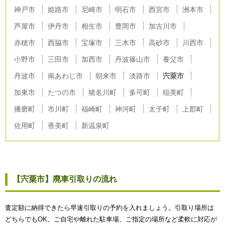
神戸市
姫路市
尼崎市
明石市
西宮市
洲本市
芦屋市
伊丹市
相生市
豊岡市
加古川市
赤穂市
西脇市
宝塚市
三木市
高砂市
川西市
小野市
三田市
加西市
丹波篠山市
養父市
丹波市
南あわじ市
朝来市
淡路市
宍粟市
加東市
たつの市
猪名川町
多可町
稲美町
播磨町
市川町
福崎町
神河町
太子町
上郡町
佐用町
香美町
新温泉町
【宍粟市】廃車引取りの流れ
査定額に納得できたら早速引取りの予約を入れましょう。引取り場所は
どちらでもOK。ご自宅や離れた駐車場、ご指定の場所など柔軟に対応が