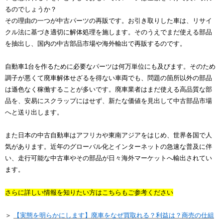
るのでしょうか？
その理由の一つが中古パーツの再販です。お引き取りした車は、リサイ
クル法に基づき適切に解体処理を施します。そのうえでまだ使える部品
を抽出し、国内の中古部品市場や海外輸出で再販するのです。
自動車1台を作るために必要なパーツは何万単位にも及びます。そのため
調子が悪くて廃車解体せざるを得ない車両でも、問題の箇所以外の部品
は遜色なく稼働することが多いです。廃車業者はまだ使える高品質な部
品を、安易にスクラップにはせず、新たな価値を見出して中古部品市場
へと送り出します。
また日本の中古自動車はアフリカや東南アジアをはじめ、世界各国で人
気があります。近年のグローバル化とインターネットの急速な普及に伴
い、走行可能な中古車やその部品が日々海外マーケットへ輸出されてい
ます。
さらに詳しい情報を知りたい方はこちらもご参考ください
＞
【実態を明らかにします】廃車をなぜ買取れる？利益は？商売の仕組