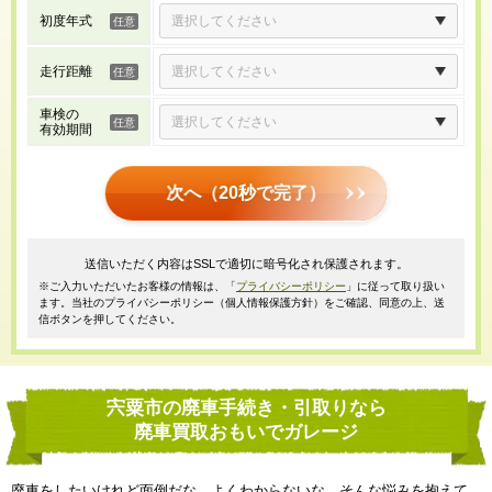
初度年式
走行距離
車検の
有効期間
次へ（20秒で完了）
送信いただく内容はSSLで適切に暗号化され保護されます。
※ご入力いただいたお客様の情報は、「
プライバシーポリシー
」に従って取り扱い
ます。当社のプライバシーポリシー（個人情報保護方針）をご確認、同意の上、送
信ボタンを押してください。
宍粟市の廃車手続き・引取りなら
廃車買取おもいでガレージ
廃車をしたいけれど面倒だな、よくわからないな、そんな悩みを抱えて