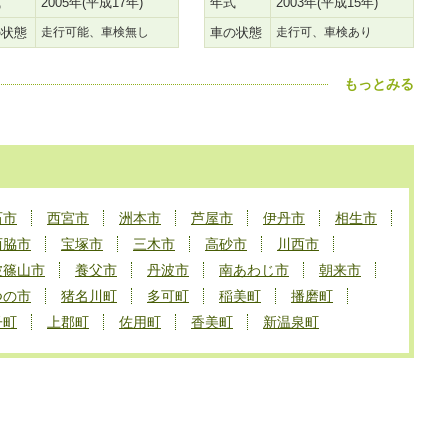
式
2005年(平成17年)
年式
2003年(平成15年)
の状態
走行可能、車検無し
車の状態
走行可、車検あり
もっとみる
石市
西宮市
洲本市
芦屋市
伊丹市
相生市
西脇市
宝塚市
三木市
高砂市
川西市
波篠山市
養父市
丹波市
南あわじ市
朝来市
つの市
猪名川町
多可町
稲美町
播磨町
子町
上郡町
佐用町
香美町
新温泉町