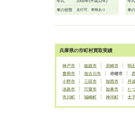
年式
2000年(平成12年)
年
車の状態
走行可、車検あり
車
兵庫県の市町村買取実績
神戸市
姫路市
尼崎市
明
豊岡市
加古川市
赤穂市
小野市
三田市
加西市
丹
淡路市
宍粟市
加東市
た
市川町
福崎町
神河町
太