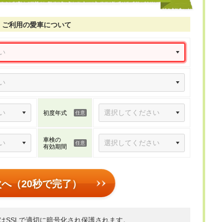
ご利用の愛車について
初度年式
車検の
有効期間
次へ（20秒で完了）
はSSLで適切に暗号化され保護されます。