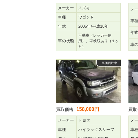
メーカー
スズキ
メ
車種
ワゴンＲ
車
年式
2006年/平成18年
年
不動車（レッカー使
車の状態
用）、車検残あり（１ヶ
車
月）
高価買取中
158,000円
買取価格
買取
メーカー
トヨタ
メ
車種
ハイラックスサーフ
車