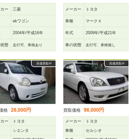
ーカー
三菱
メーカー
トヨタ
種
ekワゴン
車種
マークＸ
式
2004年/平成16年
年式
2009年/平成21年
の状態
車の状態
走行可、車検あり
走行可、車検無し
高価買取中
高価買取中
26,000円
96,000円
価格
買取価格
ーカー
トヨタ
メーカー
トヨタ
種
シエンタ
車種
セルシオ