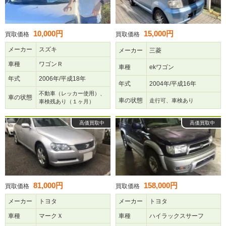
10,000円
15,000円
買取価格
買取価格
メーカー
スズキ
メーカー
三菱
車種
ワゴンＲ
車種
ekワゴン
年式
2006年/平成18年
年式
2004年/平成16年
不動車（レッカー使用）、
車の状態
車の状態
走行可、車検あり
車検残あり（１ヶ月）
高価買取中
高価買取中
81,000円
158,000円
買取価格
買取価格
メーカー
トヨタ
メーカー
トヨタ
車種
マークＸ
車種
ハイラックスサーフ