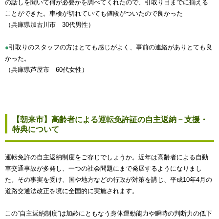
の話しを聞いて何が必要かを調べてくれたので、引取り日までに揃える
ことができた。車検が切れていても値段がついたので良かった
（兵庫県加古川市 30代男性）
●
引取りのスタッフの方はとても感じがよく、事前の連絡がありとても良
かった。
（兵庫県芦屋市 60代女性）
【朝来市】高齢者による運転免許証の自主返納－支援・
特典について
運転免許の自主返納制度をご存じでしょうか。近年は高齢者による自動
車交通事故が多発し、一つの社会問題にまで発展するようになりまし
た。その事実を受け、国や地方などの行政が対策を講じ、平成10年4月の
道路交通法改正を境に全国的に実施されます。
この”自主返納制度”は加齢にともなう身体運動能力や瞬時の判断力の低下