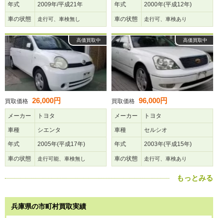
年式
2009年/平成21年
年式
2000年(平成12年)
車の状態
車の状態
走行可、車検無し
走行可、車検あり
高価買取中
高価買取中
26,000円
96,000円
買取価格
買取価格
メーカー
トヨタ
メーカー
トヨタ
車種
シエンタ
車種
セルシオ
年式
2005年(平成17年)
年式
2003年(平成15年)
車の状態
車の状態
走行可能、車検無し
走行可、車検あり
もっとみる
兵庫県の市町村買取実績