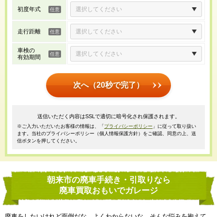
初度年式
走行距離
車検の
有効期間
次へ（20秒で完了）
送信いただく内容はSSLで適切に暗号化され保護されます。
※ご入力いただいたお客様の情報は、「
プライバシーポリシー
」に従って取り扱い
ます。当社のプライバシーポリシー（個人情報保護方針）をご確認、同意の上、送
信ボタンを押してください。
朝来市の廃車手続き・引取りなら
廃車買取おもいでガレージ
廃車をしたいけれど面倒だな、よくわからないな、そんな悩みを抱えて