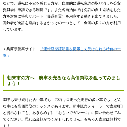
などで、運転に不安を感じる方が、自主的に運転免許の取り消しを公安
委員会に申請できる制度です。また各自治体では免許の自主返納をした
方を対象に特典サポート（優遇処置）を用意する動きも出てきました。
高齢者が免許を返納するきかっけの一つとして、全国の多くの方が利用
しています。
＞兵庫県警察サイト
『運転経歴証明書を提示して受けられる特典の一
覧 』
朝来市の方へ 廃車を売るなら高価買取を狙ってみまし
ょう！
30年も乗り続けた古い車でも、20万キロ走った走行の多い車でも、どん
な車にも高価買取のチャンスがあります。新車販売ディーラーで査定0円
と提示されても、あきらめずに『おもいでガレージ』に問い合わせてみ
てください。思わぬ金額がつくかもしれません。もちろん査定は無料で
す！