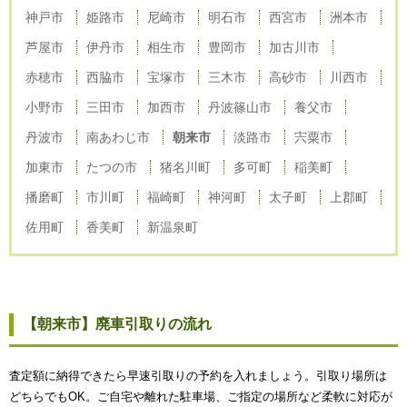
神戸市
姫路市
尼崎市
明石市
西宮市
洲本市
芦屋市
伊丹市
相生市
豊岡市
加古川市
赤穂市
西脇市
宝塚市
三木市
高砂市
川西市
小野市
三田市
加西市
丹波篠山市
養父市
丹波市
南あわじ市
朝来市
淡路市
宍粟市
加東市
たつの市
猪名川町
多可町
稲美町
播磨町
市川町
福崎町
神河町
太子町
上郡町
佐用町
香美町
新温泉町
【朝来市】廃車引取りの流れ
査定額に納得できたら早速引取りの予約を入れましょう。引取り場所は
どちらでもOK。ご自宅や離れた駐車場、ご指定の場所など柔軟に対応が