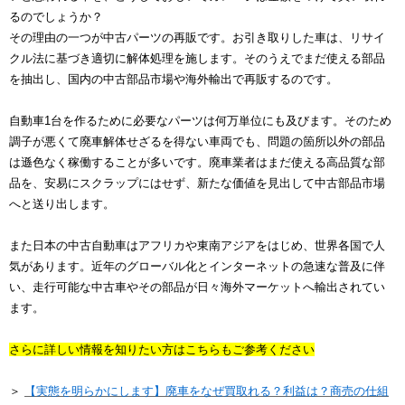
るのでしょうか？
その理由の一つが中古パーツの再販です。お引き取りした車は、リサイ
クル法に基づき適切に解体処理を施します。そのうえでまだ使える部品
を抽出し、国内の中古部品市場や海外輸出で再販するのです。
自動車1台を作るために必要なパーツは何万単位にも及びます。そのため
調子が悪くて廃車解体せざるを得ない車両でも、問題の箇所以外の部品
は遜色なく稼働することが多いです。廃車業者はまだ使える高品質な部
品を、安易にスクラップにはせず、新たな価値を見出して中古部品市場
へと送り出します。
また日本の中古自動車はアフリカや東南アジアをはじめ、世界各国で人
気があります。近年のグローバル化とインターネットの急速な普及に伴
い、走行可能な中古車やその部品が日々海外マーケットへ輸出されてい
ます。
さらに詳しい情報を知りたい方はこちらもご参考ください
＞
【実態を明らかにします】廃車をなぜ買取れる？利益は？商売の仕組