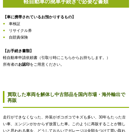
軽自動車の廃車手続きで必要な書類
【車に携帯されているお預かりするもの】
車検証
リサイクル券
自賠責保険
【お手続き書類】
軽自動車申請依頼書（引取り時にこちらからお持ちします。）
所有者の
お認印
をご用意ください。
買取した車両を解体し中古部品を国内市場・海外輸出で
再販
走行ができなくなった、外装がボコボコでキズも多い、30年もたった古
い車、エンジンがかからず放置した車。このように再販することが難し
いと思われる車を、どうしておもいでガレージは金額をつけて買い取れ