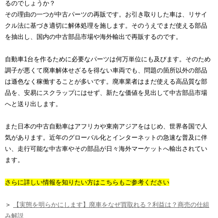
るのでしょうか？
その理由の一つが中古パーツの再販です。お引き取りした車は、リサイ
クル法に基づき適切に解体処理を施します。そのうえでまだ使える部品
を抽出し、国内の中古部品市場や海外輸出で再販するのです。
自動車1台を作るために必要なパーツは何万単位にも及びます。そのため
調子が悪くて廃車解体せざるを得ない車両でも、問題の箇所以外の部品
は遜色なく稼働することが多いです。廃車業者はまだ使える高品質な部
品を、安易にスクラップにはせず、新たな価値を見出して中古部品市場
へと送り出します。
また日本の中古自動車はアフリカや東南アジアをはじめ、世界各国で人
気があります。近年のグローバル化とインターネットの急速な普及に伴
い、走行可能な中古車やその部品が日々海外マーケットへ輸出されてい
ます。
さらに詳しい情報を知りたい方はこちらもご参考ください
＞
【実態を明らかにします】廃車をなぜ買取れる？利益は？商売の仕組
み解説