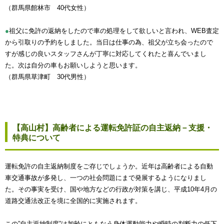
（群馬県館林市 40代女性）
●
祖父に免許の返納をしたので車の処理をして欲しいと言われ、WEB査定
から引取りの予約をしました。当日は仕事の為、祖父が立ち会ったので
すが感じの良いスタッフさんが丁寧に対応してくれたと喜んでいまし
た。次は自分の車もお願いしようと思います。
（群馬県草津町 30代男性）
【高山村】高齢者による運転免許証の自主返納－支援・
特典について
運転免許の自主返納制度をご存じでしょうか。近年は高齢者による自動
車交通事故が多発し、一つの社会問題にまで発展するようになりまし
た。その事実を受け、国や地方などの行政が対策を講じ、平成10年4月の
道路交通法改正を境に全国的に実施されます。
この”自主返納制度”は加齢にともなう身体運動能力や瞬時の判断力の低下