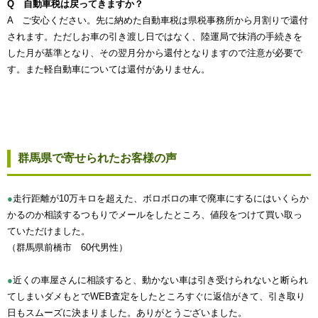
Q 自動車税は戻ってきますか？
A ご安心ください。先に納めた自動車税は県税事務所から月割りで還付
されます。ただしお車の引き渡し日ではなく、陸運局で抹消の手続きを
した月が基準となり、その翌月分から還付となりますので注意が必要で
す。また軽自動車については還付がありません。
群馬県で寄せられたお客様の声
●
走行距離が10万キロを超えた、ボロボロの車で廃車にするにはいくらか
かるのか相談するつもりでメールをしたところ、値段をつけて買い取っ
ていただけました。
（群馬県前橋市 60代男性）
●
近くの車屋さんに相談すると、動かない車は引き受けられないと断られ
てしまいダメもとでWEB査定をしたところすぐに返信がきて、引き取り
日もスムーズに決まりました。ありがとうございました。