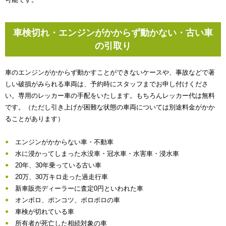
車検切れ・エンジンがかからず動かない・古い車
の引取り
車のエンジンがかからず動かすことができないケースや、事故などで著
しい破損がみられる車両は、予約時にスタッフまでお申し付けくださ
い。専用のレッカー車の手配をいたします。もちろんレッカー代は無料
です。（ただし引き上げが困難な状態の車両については別途料金がかか
ることがあります）
エンジンがかからない車・不動車
水に浸かってしまった水没車・冠水車・水害車・浸水車
20年、30年乗っている古い車
20万、30万キロ走った過走行車
新車販売ディーラーに査定0円といわれた車
オンボロ、ポンコツ、ボロボロの車
車検が切れている車
所有者が死亡した相続対象の車