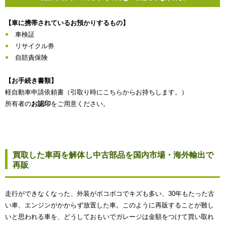
【車に携帯されているお預かりするもの】
車検証
リサイクル券
自賠責保険
【お手続き書類】
軽自動車申請依頼書（引取り時にこちらからお持ちします。）
所有者の
お認印
をご用意ください。
買取した車両を解体し中古部品を国内市場・海外輸出で
再販
走行ができなくなった、外装がボコボコでキズも多い、30年もたった古
い車、エンジンがかからず放置した車。このように再販することが難し
いと思われる車を、どうしておもいでガレージは金額をつけて買い取れ