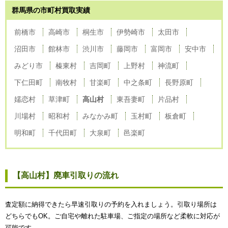
群馬県の市町村買取実績
前橋市
高崎市
桐生市
伊勢崎市
太田市
沼田市
館林市
渋川市
藤岡市
富岡市
安中市
みどり市
榛東村
吉岡町
上野村
神流町
下仁田町
南牧村
甘楽町
中之条町
長野原町
嬬恋村
草津町
高山村
東吾妻町
片品村
川場村
昭和村
みなかみ町
玉村町
板倉町
明和町
千代田町
大泉町
邑楽町
【高山村】廃車引取りの流れ
査定額に納得できたら早速引取りの予約を入れましょう。引取り場所は
どちらでもOK。ご自宅や離れた駐車場、ご指定の場所など柔軟に対応が
可能です。