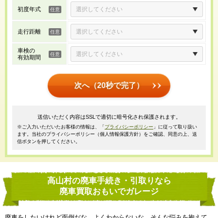
初度年式
走行距離
車検の
有効期間
次へ（20秒で完了）
送信いただく内容はSSLで適切に暗号化され保護されます。
※ご入力いただいたお客様の情報は、「
プライバシーポリシー
」に従って取り扱い
ます。当社のプライバシーポリシー（個人情報保護方針）をご確認、同意の上、送
信ボタンを押してください。
高山村の廃車手続き・引取りなら
廃車買取おもいでガレージ
廃車をしたいけれど面倒だな、よくわからないな、そんな悩みを抱えて