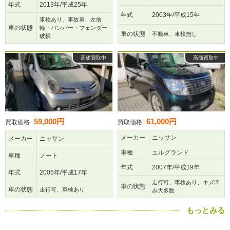
年式
2013年/平成25年
年式
2003年/平成15年
車検あり、事故車、左前
車の状態
輪・バンパー・フェンダー
車の状態
不動車、車検無し
破損
高価買取中
高価買取中
59,000円
61,000円
買取価格
買取価格
メーカー
ニッサン
メーカー
ニッサン
車種
エルグランド
車種
ノート
年式
2007年/平成19年
年式
2005年/平成17年
走行可、車検あり、キズ凹
車の状態
車の状態
走行可、車検あり
み大多数
もっとみる