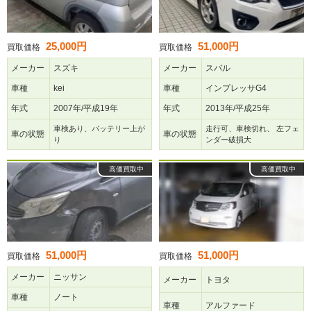
25,000円
51,000円
買取価格
買取価格
メーカー
スズキ
メーカー
スバル
車種
kei
車種
インプレッサG4
年式
2007年/平成19年
年式
2013年/平成25年
車検あり、バッテリー上が
走行可、車検切れ、 左フェ
車の状態
車の状態
り
ンダー破損大
高価買取中
高価買取中
51,000円
51,000円
買取価格
買取価格
メーカー
ニッサン
メーカー
トヨタ
車種
ノート
車種
アルファード