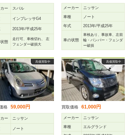
メーカー
ニッサン
ーカー
スバル
車種
ノート
種
インプレッサG4
年式
2013年/平成25年
式
2013年/平成25年
車検あり、事故車、左前
走行可、車検切れ、 左
車の状態
輪・バンパー・フェンダ
の状態
フェンダー破損大
ー破損
高価買取中
高価買取中
59,000円
61,000円
価格
買取価格
メーカー
ニッサン
ーカー
ニッサン
車種
エルグランド
種
ノート