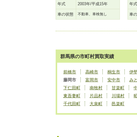
年式
2003年/平成15年
年
車の状態
不動車、車検無し
車
群馬県の市町村買取実績
前橋市
高崎市
桐生市
伊
藤岡市
富岡市
安中市
み
下仁田町
南牧村
甘楽町
東吾妻町
片品村
川場村
千代田町
大泉町
邑楽町