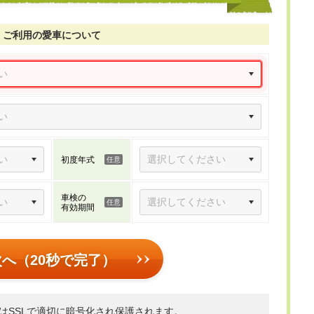
ご利用の愛車について
初度年式
車検の
有効期間
次へ（20秒で完了）
はSSLで適切に暗号化され保護されます。