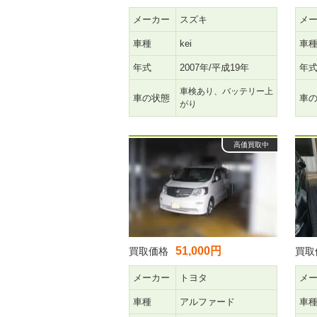
メーカー
スズキ
メ
車種
kei
車
年式
2007年/平成19年
年
車検あり、バッテリー上
車の状態
車
がり
高価買取中
51,000円
買取価格
買取
メーカー
トヨタ
メ
車種
アルファード
車