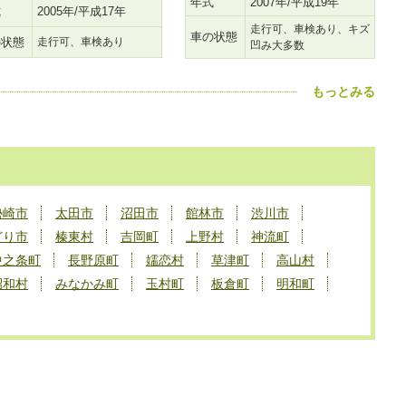
年式
2007年/平成19年
式
2005年/平成17年
走行可、車検あり、キズ
車の状態
の状態
走行可、車検あり
凹み大多数
もっとみる
勢崎市
太田市
沼田市
館林市
渋川市
どり市
榛東村
吉岡町
上野村
神流町
中之条町
長野原町
嬬恋村
草津町
高山村
昭和村
みなかみ町
玉村町
板倉町
明和町