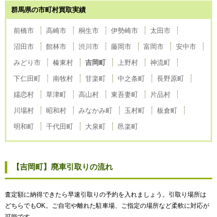
群馬県の市町村買取実績
前橋市
高崎市
桐生市
伊勢崎市
太田市
沼田市
館林市
渋川市
藤岡市
富岡市
安中市
みどり市
榛東村
吉岡町
上野村
神流町
下仁田町
南牧村
甘楽町
中之条町
長野原町
嬬恋村
草津町
高山村
東吾妻町
片品村
川場村
昭和村
みなかみ町
玉村町
板倉町
明和町
千代田町
大泉町
邑楽町
【吉岡町】廃車引取りの流れ
査定額に納得できたら早速引取りの予約を入れましょう。引取り場所は
どちらでもOK。ご自宅や離れた駐車場、ご指定の場所など柔軟に対応が
可能です。