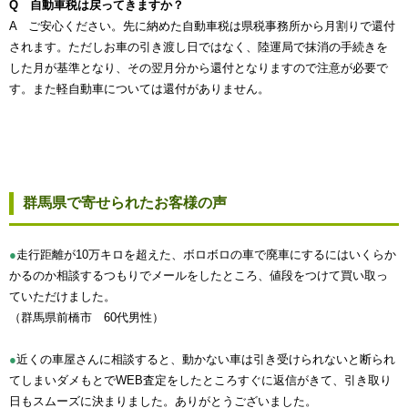
Q 自動車税は戻ってきますか？
A ご安心ください。先に納めた自動車税は県税事務所から月割りで還付
されます。ただしお車の引き渡し日ではなく、陸運局で抹消の手続きを
した月が基準となり、その翌月分から還付となりますので注意が必要で
す。また軽自動車については還付がありません。
群馬県で寄せられたお客様の声
●
走行距離が10万キロを超えた、ボロボロの車で廃車にするにはいくらか
かるのか相談するつもりでメールをしたところ、値段をつけて買い取っ
ていただけました。
（群馬県前橋市 60代男性）
●
近くの車屋さんに相談すると、動かない車は引き受けられないと断られ
てしまいダメもとでWEB査定をしたところすぐに返信がきて、引き取り
日もスムーズに決まりました。ありがとうございました。