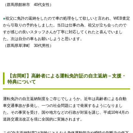
（群馬県館林市 40代女性）
●
祖父に免許の返納をしたので車の処理をして欲しいと言われ、WEB査定
から引取りの予約をしました。当日は仕事の為、祖父が立ち会ったので
すが感じの良いスタッフさんが丁寧に対応してくれたと喜んでいまし
た。次は自分の車もお願いしようと思います。
（群馬県草津町 30代男性）
【吉岡町】高齢者による運転免許証の自主返納－支援・
特典について
運転免許の自主返納制度をご存じでしょうか。近年は高齢者による自動
車交通事故が多発し、一つの社会問題にまで発展するようになりまし
た。その事実を受け、国や地方などの行政が対策を講じ、平成10年4月の
道路交通法改正を境に全国的に実施されます。
この”自主返納制度”は加齢にともなう身体運動能力や瞬時の判断力の低下