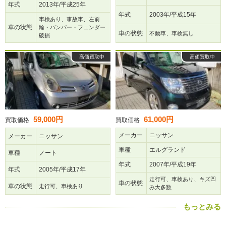
年式
2013年/平成25年
年式
2003年/平成15年
車検あり、事故車、左前
車の状態
輪・バンパー・フェンダー
車の状態
不動車、車検無し
破損
高価買取中
高価買取中
59,000円
61,000円
買取価格
買取価格
メーカー
ニッサン
メーカー
ニッサン
車種
エルグランド
車種
ノート
年式
2007年/平成19年
年式
2005年/平成17年
走行可、車検あり、キズ凹
車の状態
車の状態
走行可、車検あり
み大多数
もっとみる