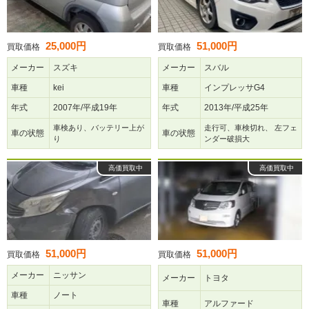
25,000円
51,000円
買取価格
買取価格
メーカー
スズキ
メーカー
スバル
車種
kei
車種
インプレッサG4
年式
2007年/平成19年
年式
2013年/平成25年
車検あり、バッテリー上が
走行可、車検切れ、 左フェ
車の状態
車の状態
り
ンダー破損大
高価買取中
高価買取中
51,000円
51,000円
買取価格
買取価格
メーカー
ニッサン
メーカー
トヨタ
車種
ノート
車種
アルファード