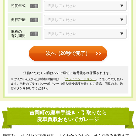
初度年式
走行距離
車検の
有効期間
次へ（20秒で完了）
送信いただく内容はSSLで適切に暗号化され保護されます。
※ご入力いただいたお客様の情報は、「
プライバシーポリシー
」に従って取り扱い
ます。当社のプライバシーポリシー（個人情報保護方針）をご確認、同意の上、送
信ボタンを押してください。
吉岡町の廃車手続き・引取りなら
廃車買取おもいでガレージ
廃車をしたいけれど面倒だな、よくわからないな、そんな悩みを抱えて