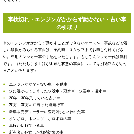
車検切れ・エンジンがかからず動かない・古い車
の引取り
車のエンジンがかからず動かすことができないケースや、事故などで著
しい破損がみられる車両は、予約時にスタッフまでお申し付けくださ
い。専用のレッカー車の手配をいたします。もちろんレッカー代は無料
です。（ただし引き上げが困難な状態の車両については別途料金がかか
ることがあります）
エンジンがかからない車・不動車
水に浸かってしまった水没車・冠水車・水害車・浸水車
20年、30年乗っている古い車
20万、30万キロ走った過走行車
新車販売ディーラーに査定0円といわれた車
オンボロ、ポンコツ、ボロボロの車
車検が切れている車
所有者が死亡した相続対象の車