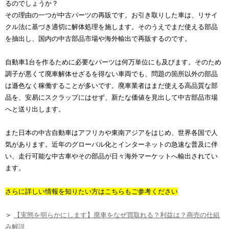
るのでしょうか？
その理由の一つが中古パーツの再販です。お引き取りした車は、リサイ
クル法に基づき適切に解体処理を施します。そのうえでまだ使える部品
を抽出し、国内の中古部品市場や海外輸出で再販するのです。
自動車1台を作るために必要なパーツは何万単位にも及びます。そのため
調子が悪くて廃車解体せざるを得ない車両でも、問題の箇所以外の部品
は遜色なく稼働することが多いです。廃車業者はまだ使える高品質な部
品を、安易にスクラップにはせず、新たな価値を見出して中古部品市場
へと送り出します。
また日本の中古自動車はアフリカや東南アジアをはじめ、世界各国で人
気があります。近年のグローバル化とインターネットの急速な普及に伴
い、走行可能な中古車やその部品が日々海外マーケットへ輸出されてい
ます。
さらに詳しい情報を知りたい方はこちらもご参考ください
＞
【実態を明らかにします】廃車をなぜ買取れる？利益は？商売の仕組
み解説