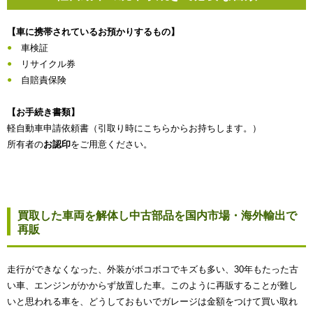
【車に携帯されているお預かりするもの】
車検証
リサイクル券
自賠責保険
【お手続き書類】
軽自動車申請依頼書（引取り時にこちらからお持ちします。）
所有者の
お認印
をご用意ください。
買取した車両を解体し中古部品を国内市場・海外輸出で
再販
走行ができなくなった、外装がボコボコでキズも多い、30年もたった古
い車、エンジンがかからず放置した車。このように再販することが難し
いと思われる車を、どうしておもいでガレージは金額をつけて買い取れ