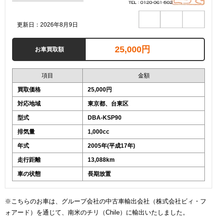
更新日：2026年8月9日
25,000円
お車買取額
項目
金額
買取価格
25,000円
対応地域
東京都、台東区
型式
DBA-KSP90
排気量
1,000cc
年式
2005年(平成17年)
走行距離
13,088km
車の状態
長期放置
※こちらのお車は、グループ会社の中古車輸出会社（株式会社ビィ・フ
ォアード）を通じて、南米のチリ（Chile）に輸出いたしました。