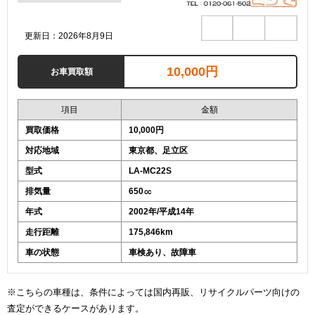
更新日：2026年8月9日
10,000円
お車買取額
項目
金額
買取価格
10,000円
対応地域
東京都、足立区
型式
LA-MC22S
排気量
650㏄
年式
2002年/平成14年
走行距離
175,846km
車の状態
車検あり、故障車
※こちらの車種は、条件によっては国内再販、リサイクルパーツ向けの
査定ができるケースがあります。