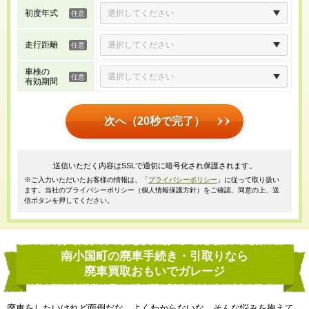
初度年式
走行距離
車検の
有効期間
次へ（20秒で完了）
送信いただく内容はSSLで適切に暗号化され保護されます。
※ご入力いただいたお客様の情報は、「
プライバシーポリシー
」に従って取り扱い
ます。当社のプライバシーポリシー（個人情報保護方針）をご確認、同意の上、送
信ボタンを押してください。
南小国町の廃車手続き・引取りなら
廃車買取おもいでガレージ
廃車をしたいけれど面倒だな、よくわからないな、そんな悩みを抱えて