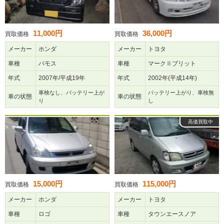
11,000円
36,000円
買取価格
買取価格
メーカー
ホンダ
メーカー
トヨタ
車種
バモス
車種
マークⅡブリット
年式
2007年/平成19年
年式
2002年(平成14年)
車検なし、バッテリー上が
バッテリー上がり、車検無
車の状態
車の状態
り
し
高価買取中
15,000円
115,000円
買取価格
買取価格
メーカー
ホンダ
メーカー
トヨタ
車種
ロゴ
車種
タウンエースノア