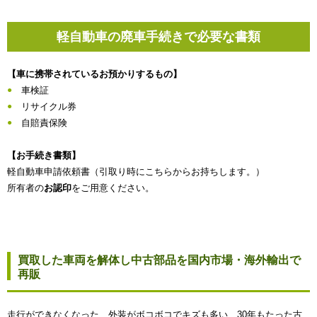
軽自動車の廃車手続きで必要な書類
【車に携帯されているお預かりするもの】
車検証
リサイクル券
自賠責保険
【お手続き書類】
軽自動車申請依頼書（引取り時にこちらからお持ちします。）
所有者の
お認印
をご用意ください。
買取した車両を解体し中古部品を国内市場・海外輸出で
再販
走行ができなくなった、外装がボコボコでキズも多い、30年もたった古