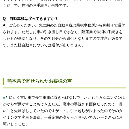
くだけで、抹消のお手続きが可能です。
Q 自動車税は戻ってきますか？
A ご安心ください。先に納めた自動車税は県税事務所から月割りで還付
されます。ただしお車の引き渡し日ではなく、陸運局で抹消の手続きを
した月が基準となり、その翌月分から還付となりますので注意が必要で
す。また軽自動車については還付がありません。
熊本県で寄せられたお客様の声
●
とにかく古い車で長年車庫に置きっぱなしでした。もちろんエンジンは
かからず動かすこともできません。廃車の手続きも面倒だったので、長
いこと先延ばししていたのですが・・。引っ越しが決まったのでそのタ
イミングで廃車を決意。一番金額の高かったおもいでガレージさんにお
願いしました。