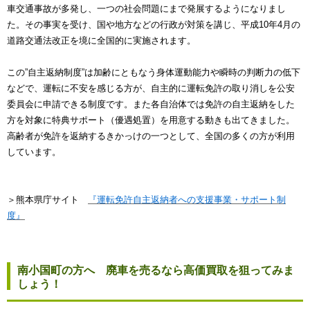
車交通事故が多発し、一つの社会問題にまで発展するようになりまし
た。その事実を受け、国や地方などの行政が対策を講じ、平成10年4月の
道路交通法改正を境に全国的に実施されます。
この”自主返納制度”は加齢にともなう身体運動能力や瞬時の判断力の低下
などで、運転に不安を感じる方が、自主的に運転免許の取り消しを公安
委員会に申請できる制度です。また各自治体では免許の自主返納をした
方を対象に特典サポート（優遇処置）を用意する動きも出てきました。
高齢者が免許を返納するきかっけの一つとして、全国の多くの方が利用
しています。
＞熊本県庁サイト
『運転免許自主返納者への支援事業・サポート制
度』
南小国町の方へ 廃車を売るなら高価買取を狙ってみま
しょう！