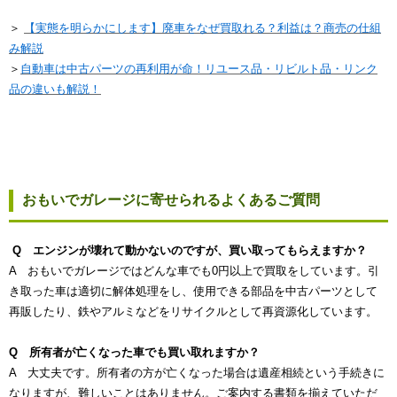
＞
【実態を明らかにします】廃車をなぜ買取れる？利益は？商売の仕組
み解説
＞
自動車は中古パーツの再利用が命！リユース品・リビルト品・リンク
品の違いも解説！
おもいでガレージに寄せられるよくあるご質問
Q エンジンが壊れて動かないのですが、買い取ってもらえますか？
A おもいでガレージではどんな車でも0円以上で買取をしています。引
き取った車は適切に解体処理をし、使用できる部品を中古パーツとして
再販したり、鉄やアルミなどをリサイクルとして再資源化しています。
Q 所有者が亡くなった車でも買い取れますか？
A 大丈夫です。所有者の方が亡くなった場合は遺産相続という手続きに
なりますが、難しいことはありません。ご案内する書類を揃えていただ