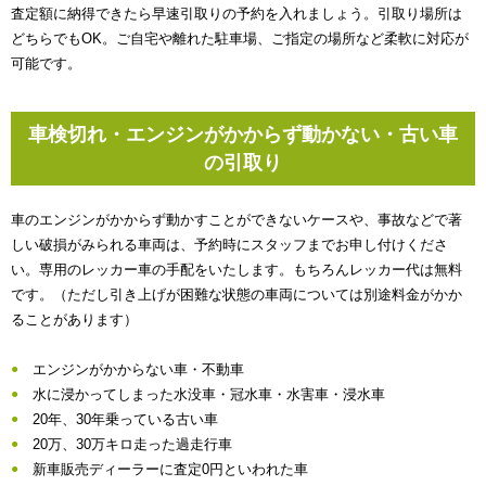
査定額に納得できたら早速引取りの予約を入れましょう。引取り場所は
どちらでもOK。ご自宅や離れた駐車場、ご指定の場所など柔軟に対応が
可能です。
車検切れ・エンジンがかからず動かない・古い車
の引取り
車のエンジンがかからず動かすことができないケースや、事故などで著
しい破損がみられる車両は、予約時にスタッフまでお申し付けくださ
い。専用のレッカー車の手配をいたします。もちろんレッカー代は無料
です。（ただし引き上げが困難な状態の車両については別途料金がかか
ることがあります）
エンジンがかからない車・不動車
水に浸かってしまった水没車・冠水車・水害車・浸水車
20年、30年乗っている古い車
20万、30万キロ走った過走行車
新車販売ディーラーに査定0円といわれた車