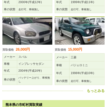
年式
2000年(平成12年)
年式
1999年(平成11年)
車の状態
車の状態
走行可、車検無し
走行可、車検無し
26,000円
15,000円
買取価格
買取価格
メーカー
スバル
メーカー
三菱
車種
インプレッサセダン
車種
パジェロミニ
年式
2004年(平成16年)
年式
1998年(平成10年)
バッテリー上がり、車検無
車の状態
車の状態
走行可、車検無し
し
もっとみる
熊本県の市町村買取実績