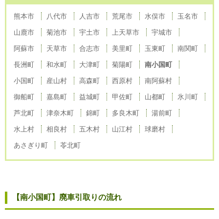
熊本市
八代市
人吉市
荒尾市
水俣市
玉名市
山鹿市
菊池市
宇土市
上天草市
宇城市
阿蘇市
天草市
合志市
美里町
玉東町
南関町
長洲町
和水町
大津町
菊陽町
南小国町
小国町
産山村
高森町
西原村
南阿蘇村
御船町
嘉島町
益城町
甲佐町
山都町
氷川町
芦北町
津奈木町
錦町
多良木町
湯前町
水上村
相良村
五木村
山江村
球磨村
あさぎり町
苓北町
【南小国町】廃車引取りの流れ