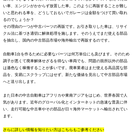
い車、エンジンがかからず放置した車。このように再販することが難し
いと思われる車を、どうしておもいでガレージは金額をつけて買い取れ
るのでしょうか？
その理由の一つが中古パーツの再販です。お引き取りした車は、リサイ
クル法に基づき適切に解体処理を施します。そのうえでまだ使える部品
を抽出し、国内の中古部品市場や海外輸出で再販するのです。
自動車1台を作るために必要なパーツは何万単位にも及びます。そのため
調子が悪くて廃車解体せざるを得ない車両でも、問題の箇所以外の部品
は遜色なく稼働することが多いです。廃車業者はまだ使える高品質な部
品を、安易にスクラップにはせず、新たな価値を見出して中古部品市場
へと送り出します。
また日本の中古自動車はアフリカや東南アジアをはじめ、世界各国で人
気があります。近年のグローバル化とインターネットの急速な普及に伴
い、走行可能な中古車やその部品が日々海外マーケットへ輸出されてい
ます。
さらに詳しい情報を知りたい方はこちらもご参考ください